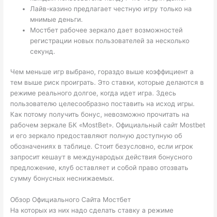
Лайв-казино предлагает честную игру только на
мнимые деньги.
Мостбет рабочее зеркало дает возможностей
регистрации новых пользователей за несколько
секунд.
Чем меньше игр выбрано, гораздо выше коэффициент а
тем выше риск проиграть. Это ставки, которые делаются в
режиме реального долгое, когда идет игра. Здесь
пользователю целесообразно поставить на исход игры.
Как потому получить бонус, невозможно прочитать на
рабочем зеркале БК «MostBet». Официальный сайт Mostbet
и его зеркало предоставляют полную доступную об
обозначениях в таблице. Стоит безусловно, если игрок
запросит кешаут в международых действия бонусного
предложение, клуб оставляет и собой право отозвать
сумму бонусных неснижаемых.
Обзор Официального Сайта Мостбет
На которых из них надо сделать ставку а режиме