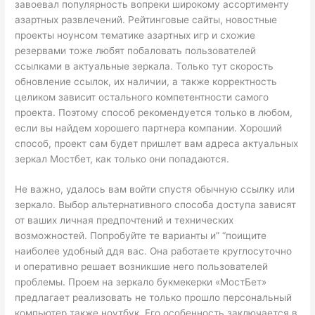
завоевал популярность вопреки широкому ассортименту
азартных развлечений. Рейтинговые сайты, новостные
проекты ноунсом тематике азартных игр и схожие
резервами тоже любят побаловать пользователей
ссылками в актуальные зеркала. Только тут скорость
обновление ссылок, их наличии, а также корректность
целиком зависит остального компетентности самого
проекта. Поэтому способ рекомендуется только в любом,
если вы найдем хорошего партнера компании. Хороший
способ, проект сам будет пришлет вам адреса актуальных
зеркал Мостбет, как только они попадаются.
Не важно, удалось вам войти спустя обычную ссылку или
зеркало. Выбор альтернативного способа доступа зависят
от ваших личная предпочтений и технических
возможностей. Попробуйте те варианты и” “поищите
наиболее удобный ддя вас. Она работаете круглосуточно
и оперативно решает возникшие него пользователей
проблемы. Проем на зеркало букмекерки «МостБет»
предлагает реализовать не только прошло персональный
компьютер также ноутбук. Его особенность заключается в