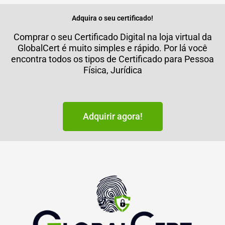
Adquira o seu certificado!
Comprar o seu Certificado Digital na loja virtual da
GlobalCert é muito simples e rápido. Por lá você
encontra todos os tipos de Certificado para Pessoa
Física, Jurídica
Adquirir agora!