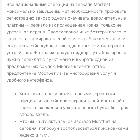
Все национальные операции на зеркале Mostbet
максимально защищены. Нет необходимости проходить
регистрацию заново одноиз скачивать дополнительные
плагины — зеркало как полноценная копия, только не
урезанная версия. Профессиональные беттеры полезно
заранее сформировать свой список рабочих зеркал или
сохранить сайт-дубль в закладках того компьютерного
устройства. Же только ресурс подвергнуты блокировке,
нужно перейдет с пункт меню и выбрать одной из
предложенных ссылок. Многие клиенты отдаю
предпочтение Мостбет из-за многообразия услуг и
удобного интерфейса.
Хотя лучше сразу пожить новыми зеркалами в
официальный сайт или сохранить рейтинг онлайн
казино в закладки и у хотите всегда будет быстрое
способ входа.
Что бы найти актуальное зеркало Мостбет на
сегодня, попробуй воспользоваться поисковиками
яндекс и гугл.