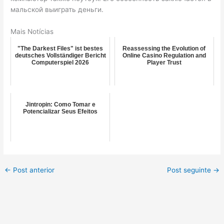
мальской выиграть деньги.
Mais Notícias
"The Darkest Files" ist bestes
Reassessing the Evolution of
deutsches Vollständiger Bericht
Online Casino Regulation and
Computerspiel 2026
Player Trust
Jintropin: Como Tomar e
Potencializar Seus Efeitos
←
Post anterior
Post seguinte
→