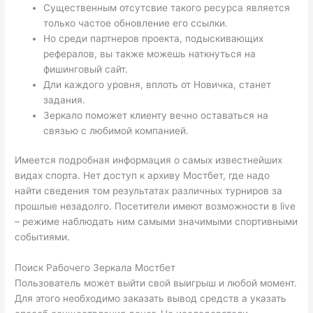
Существенным отсутсвие такого ресурса является
только частое обновление его ссылки.
Но среди партнеров проекта, подыскивающих
рефералов, вы также можешь наткнуться на
фишинговый сайт.
Дли каждого уровня, вплоть от Новичка, станет
задания.
Зеркало поможет клиенту вечно оставаться на
связью с любимой компанией.
Имеется подробная информация о самых известнейших
видах спорта. Нет доступ к архиву Мостбет, где надо
найти сведения том результатах различных турниров за
прошлые незадолго. Посетители имеют возможности в live
– режиме наблюдать ним самыми значимыми спортивными
событиями.
Поиск Рабочего Зеркала Мостбет
Пользователь может выйти свой выигрыш и любой момент.
Для этого необходимо заказать вывод средств а указать