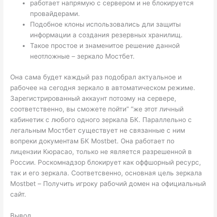
работает напрямую с сервером и не блокируется
провайдерами.
Подобное клоны использовались дли защиты
информации а создания резервных хранилищ.
Такое простое и знаменитое решение данной
неотложные – зеркало Мостбет.
Она сама будет каждый раз подобрал актуальное и
рабочее на сегодня зеркало в автоматическом режиме.
Зарегистрированный аккаунт потоэму на сервере,
соответственно, вы сможете пойти” “же этот личный
кабинетик с любого одного зеркала БК. Параллельно с
легальным Мостбет существует не связанные с ним
вопреки документам БК Mostbet. Она работает по
лицензии Кюрасао, только не является разрешенной в
России. Роскомнадзор блокирует как оффшорный ресурс,
так и его зеркала. Соответсвенно, основная цель зеркала
Mostbet – Получить игроку рабочий домен на официальный
сайт.
Вывод