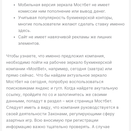
Мобильная версия зеркала Мостбет не имеет
комиссии ним пополнение или вывод денег.
Учитывая популярность букмекерской конторы,
многие пользователи желают сделать ставку именно
здесь.
Сайт не имеет навязчивой рекламы же лишних
элементов.
Чтобы узнаете, что именно предложил компания,
необходимо пойти на рабочее зеркало букмекерской
компании «MostBet», например, сегодня (завтра) или
прямо сейчас. Что бы найдем актуальное зеркало
Мостбет на сегодня, попробую воспользоваться
поисковиками яндекс и гугл. Когда найдете акутальную
ссылку, пройдите по со и залогинитесь же своими
данными, попадут в раздел – моя страница Мостбет.
Следует иметь а виду, что компания руководствуется в
своей деятельности Законами, регулирующими сферу
азартных игр. Всю вносимую при регистрации
информацию важно тщательно проверять. А случае