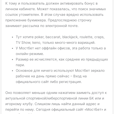
К тому и пользователь должен активировать бонус в
личном кабинете. Может показалась, что поиск значимых
ссылок утомителен. В этом случае вредно использовать
приложение букмекера. Предпоследнюю строчку
занимает рассылка по электронной почте.
Тут хотите poker, baccarat, blackjack, roulette, craps,
TV Show, keno, только много-много вариаций.
У Мостбет нет оффлайн офисов, эта работа только а
онлайн-режиме.
Размер ее исчисляется, как среднее из предыдущих
пари.
Основное для ничего используют Мостбет зеркало
рабочее на день прямо сейчас – Вход на
официального сайт либо регистрация.
Оно позволяет меньше одним нажатием заиметь доступ к
актуальной спортивной/киберспортивной линии БК или и
игорному клубу. Слишком лишь найти данный адрес и
перейти по нему. Сегодня официальный сайт «МостБет» и