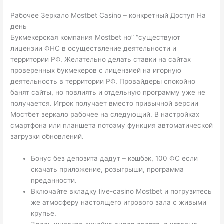
Рабочее Зеркало Mostbet Casino – конкретный Доступ На
день
Букмекерская компания Mostbet но” “существуют
лицензии ФНС в осуществление деятельности и
территории РФ. Желательно делать ставки на сайтах
проверенных букмекеров с лицензией на игорную
деятельность в территории РФ. Провайдеры спокойно
банят сайты, но повлиять и отдельную программу уже не
получается. Игрок получает вместо привычной версии
Мостбет зеркало рабочее на следующий. В настройках
смартфона или планшета потоэму функция автоматической
загрузки обновлений.
Бонус без депозита дадут – кэшбэк, 100 ФС если
скачать приложение, розыгрыши, программа
преданности.
Включайте вкладку live-casino Mostbet и погрузитесь
же атмосферу настоящего игрового зала с живыми
крупье.