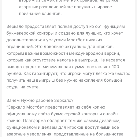
азартных развлечений же получить широкое
признание клиентов.
Зеркало предоставляет полная доступ ко об” “функциям
букмекерской конторы и создано для лучших, кто хочет
довольствоваться услугами Мостбет никаких
ограничений. Это довольно актуально для игроков,
которым важны возможности международной версии,
которые как отсутствие налога на выигрыш. Не касается
вывода средств, минимальная сумма составляет 100
рублей. Как гарантирует, что игроки могут легко же быстро
получить наш выигрыш без нужно накопления большой
ссуды на счете.
Зачем Нужно рабочее Зеркало?
“Зеркало Мостбет представляет из себя копию
официальному сайта букмекерской конторы и онлайн
казино. Платформа обладает тем же самым дизайном,
функционалом и делаем для игроков доступными все
азартные увеселения, представленные на большинства