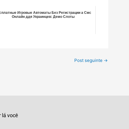
сплатные Игровые Автоматы Без Регистрации а Смс
Онлайн ддя Украинцев: Демо Слоты
Post seguinte
→
r lá você