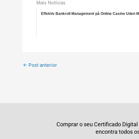
Mais Notícias
Effektiv Bankroll Management på Online Casino Uden M
←
Post anterior
Comprar o seu Certificado Digital 
encontra todos os