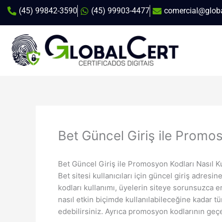
Ir
(45) 99842-3590
(45) 99903-4477
comercial@globa
para
o
conteúdo
Bet Güncel Giriş ile Promosy
Bet Güncel Giriş ile Promosyon Kodları Nasıl Ku
Bet sitesi kullanıcıları için güncel giriş adre
kodları kullanımı, üyelerin siteye sorunsuzca e
nasıl etkin biçimde kullanılabileceğine kadar t
edebilirsiniz. Ayrıca promosyon kodlarının geçer