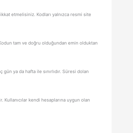
kkat etmelisiniz. Kodları yalnızca resmi site
z. Kodun tam ve doğru olduğundan emin olduktan
 gün ya da hafta ile sınırlıdır. Süresi dolan
. Kullanıcılar kendi hesaplarına uygun olan