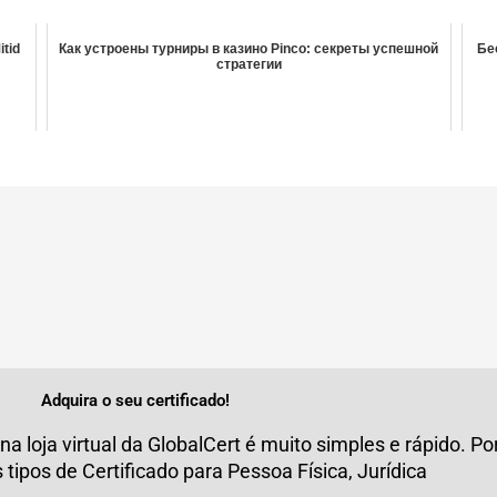
itid
Как устроены турниры в казино Pinco: секреты успешной
Бе
стратегии
Adquira o seu certificado!
na loja virtual da GlobalCert é muito simples e rápido. Po
 tipos de Certificado para Pessoa Física, Jurídica