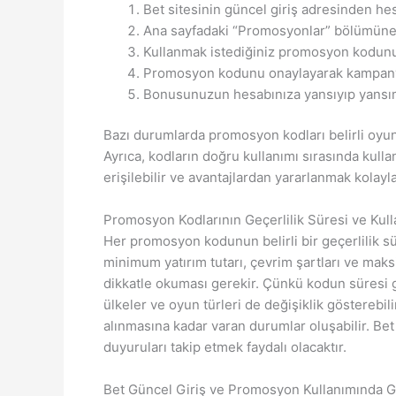
Bet sitesinin güncel giriş adresinden hes
Ana sayfadaki “Promosyonlar” bölümüne 
Kullanmak istediğiniz promosyon kodunu il
Promosyon kodunu onaylayarak kampanya
Bonusunuzun hesabınıza yansıyıp yansım
Bazı durumlarda promosyon kodları belirli oyun 
Ayrıca, kodların doğru kullanımı sırasında kulla
erişilebilir ve avantajlardan yararlanmak kolayla
Promosyon Kodlarının Geçerlilik Süresi ve Kull
Her promosyon kodunun belirli bir geçerlilik sü
minimum yatırım tutarı, çevrim şartları ve maks
dikkatle okuması gerekir. Çünkü kodun süresi g
ülkeler ve oyun türleri de değişiklik gösterebili
alınmasına kadar varan durumlar oluşabilir. Be
duyuruları takip etmek faydalı olacaktır.
Bet Güncel Giriş ve Promosyon Kullanımında Gü