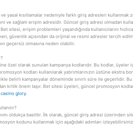
 yasal kısıtlamalar nedeniyle farklı giriş adresleri kullanmak zo
ni ve sağlam erişim adresidir. Güncel giriş adresi olmadan kullan
itesi, erişim problemleri yaşandığında kullanıcılarını hızlıca ye
arken, güvenlik açısından da orijinal ve resmi adresler tercih edi
ının geçersiz olmasına neden olabilir.
r?
ne özel olarak sunulan kampanya kodlarıdır. Bu kodlar, üyeler içi
t promosyon kodları kullanılarak yatırımlarınızın üstüne ekstra bo
likle belirli kampanyalar döneminde sınırlı süre ile geçerlidir. 
 kritik önem taşır. Bet sitesi üyeleri, güncel promosyon kodları
r
casino glory
.
llanılır?
mı oldukça basittir. İlk olarak, güncel giriş adresi üzerinden si
omosyon kodunu kullanmak için aşağıdaki adımları izleyebilirsiniz