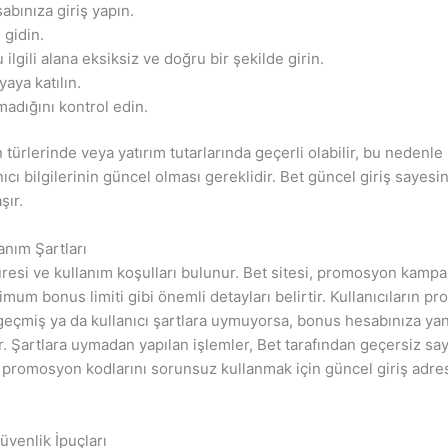
abınıza giriş yapın.
gidin.
gili alana eksiksiz ve doğru bir şekilde girin.
ya katılın.
adığını kontrol edin.
türlerinde veya yatırım tutarlarında geçerli olabilir, bu nedenle
nıcı bilgilerinin güncel olması gereklidir. Bet güncel giriş sayes
şır.
anım Şartları
resi ve kullanım koşulları bulunur. Bet sitesi, promosyon kampan
imum bonus limiti gibi önemli detayları belirtir. Kullanıcıların 
eçmiş ya da kullanıcı şartlara uymuyorsa, bonus hesabınıza yan
r. Şartlara uymadan yapılan işlemler, Bet tarafından geçersiz sayı
t promosyon kodlarını sorunsuz kullanmak için güncel giriş adre
venlik İpuçları