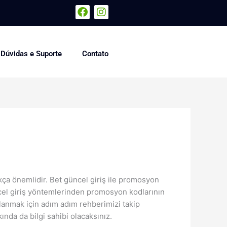
F
I
a
n
c
s
e
t
b
a
Dúvidas e Suporte
Contato
o
g
o
r
k
a
m
kça önemlidir. Bet güncel giriş ile promosyon
üncel giriş yöntemlerinden promosyon kodlarının
rlanmak için adım adım rehberimizi takip
ında da bilgi sahibi olacaksınız.