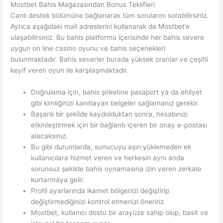
Mostbet Bahis Mağazasından Bonus Teklifleri
Canlı destek bölümüne bağlanarak tüm sorularını sorabilirsiniz.
Ayrıca aşağıdaki mail adreslerini kullanarak da Mostbet’e
ulaşabilirsiniz. Bu bahis platformu içerisinde her bahis severe
uygun on line casino oyunu ve bahis seçenekleri
bulunmaktadır. Bahis severler burada yüksek oranlar ve çeşitli
keyif veren oyun ile karşılaşmaktadır.
Doğrulama için, bahis şirketine pasaport ya da ehliyet
gibi kimliğinizi kanıtlayan belgeler sağlamanız gerekir.
Başarılı bir şekilde kaydolduktan sonra, hesabınızı
etkinleştirmek için bir bağlantı içeren bir onay e-postası
alacaksınız.
Bu gibi durumlarda, sunucuyu aşırı yüklemeden ek
kullanıcılara hizmet veren ve herkesin aynı anda
sorunsuz şekilde bahis oynamasına izin veren zerkalo
kurtarmaya gelir.
Profil ayarlarında ikamet bölgenizi değiştirip
değiştirmediğinizi kontrol etmenizi öneririz.
Mostbet, kullanıcı dostu bir arayüze sahip olup, basit ve