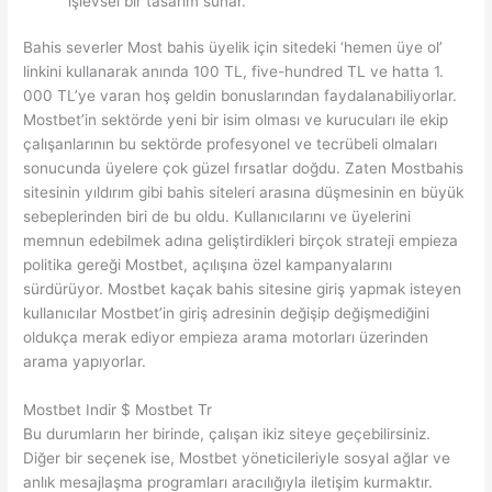
işlevsel bir tasarım sunar.
Bahis severler Most bahis üyelik için sitedeki ‘hemen üye ol’
linkini kullanarak anında 100 TL, five-hundred TL ve hatta 1.
000 TL’ye varan hoş geldin bonuslarından faydalanabiliyorlar.
Mostbet’in sektörde yeni bir isim olması ve kurucuları ile ekip
çalışanlarının bu sektörde profesyonel ve tecrübeli olmaları
sonucunda üyelere çok güzel fırsatlar doğdu. Zaten Mostbahis
sitesinin yıldırım gibi bahis siteleri arasına düşmesinin en büyük
sebeplerinden biri de bu oldu. Kullanıcılarını ve üyelerini
memnun edebilmek adına geliştirdikleri birçok strateji empieza
politika gereği Mostbet, açılışına özel kampanyalarını
sürdürüyor. Mostbet kaçak bahis sitesine giriş yapmak isteyen
kullanıcılar Mostbet’in giriş adresinin değişip değişmediğini
oldukça merak ediyor empieza arama motorları üzerinden
arama yapıyorlar.
Mostbet Indir​ $ Mostbet Tr​
Bu durumların her birinde, çalışan ikiz siteye geçebilirsiniz.
Diğer bir seçenek ise, Mostbet yöneticileriyle sosyal ağlar ve
anlık mesajlaşma programları aracılığıyla iletişim kurmaktır.