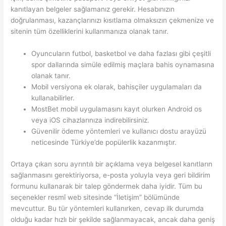
kanıtlayan belgeler sağlamanız gerekir. Hesabınızın
doğrulanması, kazançlarınızı kısıtlama olmaksızın çekmenize ve
sitenin tüm özelliklerini kullanmanıza olanak tanır.
Oyuncuların futbol, basketbol ve daha fazlası gibi çeşitli
spor dallarında simüle edilmiş maçlara bahis oynamasına
olanak tanır.
Mobil versiyona ek olarak, bahisçiler uygulamaları da
kullanabilirler.
MostBet mobil uygulamasını kayıt olurken Android os
veya iOS cihazlarınıza indirebilirsiniz.
Güvenilir ödeme yöntemleri ve kullanıcı dostu arayüzü
neticesinde Türkiye’de popülerlik kazanmıştır.
Ortaya çıkan soru ayrıntılı bir açıklama veya belgesel kanıtların
sağlanmasını gerektiriyorsa, e-posta yoluyla veya geri bildirim
formunu kullanarak bir talep göndermek daha iyidir. Tüm bu
seçenekler resmî web sitesinde “İletişim” bölümünde
mevcuttur. Bu tür yöntemleri kullanırken, cevap ilk durumda
olduğu kadar hızlı bir şekilde sağlanmayacak, ancak daha geniş