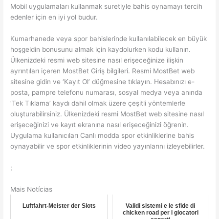
Mobil uygulamaları kullanmak suretiyle bahis oynamayı tercih
edenler için en iyi yol budur.
Kumarhanede veya spor bahislerinde kullanılabilecek en büyük
hoşgeldin bonusunu almak için kaydolurken kodu kullanın.
Ülkenizdeki resmi web sitesine nasıl erişeceğinize ilişkin
ayrıntıları içeren MostBet Giriş bilgileri. Resmi MostBet web
sitesine gidin ve ‘Kayıt Ol’ düğmesine tıklayın. Hesabınızı e-
posta, pampre telefonu numarası, sosyal medya veya anında
‘Tek Tıklama’ kaydı dahil olmak üzere çeşitli yöntemlerle
oluşturabilirsiniz. Ülkenizdeki resmi MostBet web sitesine nasıl
erişeceğinizi ve kayıt ekranına nasıl erişeceğinizi öğrenin.
Uygulama kullanıcıları Canlı modda spor etkinliklerine bahis
oynayabilir ve spor etkinliklerinin video yayınlarını izleyebilirler.
;
Mais Notícias
Luftfahrt-Meister der Slots
Validi sistemi e le sfide di
chicken road per i giocatori