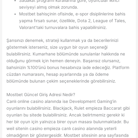
Sadakat programı kurallarına göre, oyuncular ikinci
seviyeyi almış olmak zorunda.
Mostbet bahisçinin ofisinde, e-spor disiplinlerine bahis
yapma fırsatı sunar, özellikle, Dota 2, League of Tales,
Valorant’taki turnuvalara bahis yapabilirsiniz.
Şansınızı denemek, strateji kullanmak ya da becerilerinizi
göstermek isterseniz, size uygun bir oyun seçeneği
bulabilirsiniz. Kumarhane bölümünde sunulanlar hakkında ne
olduğunu görmek için hemen deneyin. Başarısız olursanız,
bahsinizin %100’ünü bonus hesabınıza iade edeceğiz. Platform
cüzdan numarasını, hesap ayarlarında ya da ödeme
bölümünde bulunan çekim seçeneklerinde görebilirsiniz.
Mostbet Güncel Giriş Adresi Nedir?
Canlı online casino alanında ise Development Gaming’in
oyunlarını bulabilirsiniz. Blackjack, Rulet empieza Baccarat gibi
oyunları bu sitede bulabilirsiniz. Ancak belirtmemiz gerekir ki
her bir oyun için yalnızca birer oyun masası bulunmaktadır. Bu
weil sitenin casino empieza canlı casino alanında yeterli
olmadığının bir göstergesidir. Mostbet sitesinin ana sayfasında