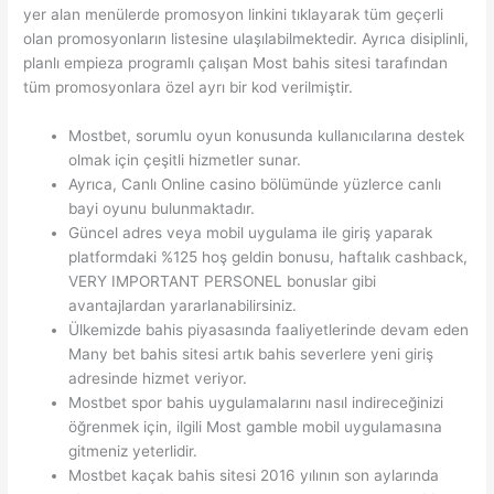
yer alan menülerde promosyon linkini tıklayarak tüm geçerli
olan promosyonların listesine ulaşılabilmektedir. Ayrıca disiplinli,
planlı empieza programlı çalışan Most bahis sitesi tarafından
tüm promosyonlara özel ayrı bir kod verilmiştir.
Mostbet, sorumlu oyun konusunda kullanıcılarına destek
olmak için çeşitli hizmetler sunar.
Ayrıca, Canlı Online casino bölümünde yüzlerce canlı
bayi oyunu bulunmaktadır.
Güncel adres veya mobil uygulama ile giriş yaparak
platformdaki %125 hoş geldin bonusu, haftalık cashback,
VERY IMPORTANT PERSONEL bonuslar gibi
avantajlardan yararlanabilirsiniz.
Ülkemizde bahis piyasasında faaliyetlerinde devam eden
Many bet bahis sitesi artık bahis severlere yeni giriş
adresinde hizmet veriyor.
Mostbet spor bahis uygulamalarını nasıl indireceğinizi
öğrenmek için, ilgili Most gamble mobil uygulamasına
gitmeniz yeterlidir.
Mostbet kaçak bahis sitesi 2016 yılının son aylarında