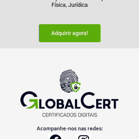
Física, Jurídica
Adquirir agora!
Acompanhe-nos nas redes: