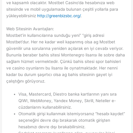
ve kapsamlı olacaktır. Mostbet Casino’da hesabınıza web
sitesinde ve mobil uygulamada bulunan çeşitli yollarla para
yükleyebilirsiniz
http://greenbizsbc.org/
.
Web Sitesinin Avantajları:
Mostbet’in kullanıcılarına sunduğu yeni” “giriş adresi
Mostbet’dur. Her ne kadar weil kapanmış olsa ag Mostbet
güvenilir una sorularına yeniden açılarak en iyi cevabı veriyor.
Bununla beraber bahis sitesi Montenegro lisansı ile sobre daha
sağlam hizmet vermektedir. Çünkü bahis sitesi spor bahisleri
ve casino oyunlarını bu lisansı ile oynatmaktadır. Her nenni
kadar bu durum şaşırtıcı olsa ag bahis sitesinin gayet iyi
çalıştığını görüyoruz.
Visa, Mastercard, Diestro banka kartlarının yanı sıra
QIWI, WebMoney, Yandex Money, Skrill, Neteller e-
cüzdanlarını kullanabilirsiniz.
Otomatik girişi kullanmak istemiyorsanız “hesabı kaydet”
seçeneğini devre dışı bırakarak otomatik girişten
hesabınızı devre dışı bırakabilirsiniz.