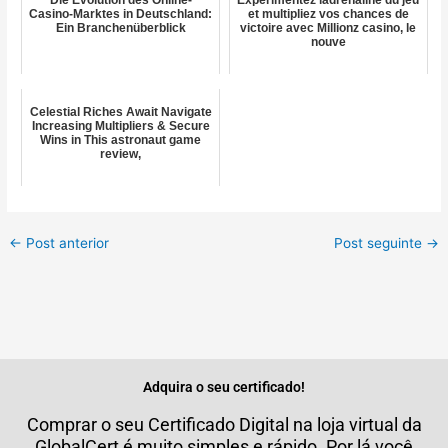
Die Evolution des Online-
Expérimentez ladrénaline du jeu
Casino-Marktes in Deutschland:
et multipliez vos chances de
Ein Branchenüberblick
victoire avec Millionz casino, le
nouve
Celestial Riches Await Navigate
Increasing Multipliers & Secure
Wins in This astronaut game
review,
←
Post anterior
Post seguinte
→
Adquira o seu certificado!
Comprar o seu Certificado Digital na loja virtual da
GlobalCert é muito simples e rápido. Por lá você