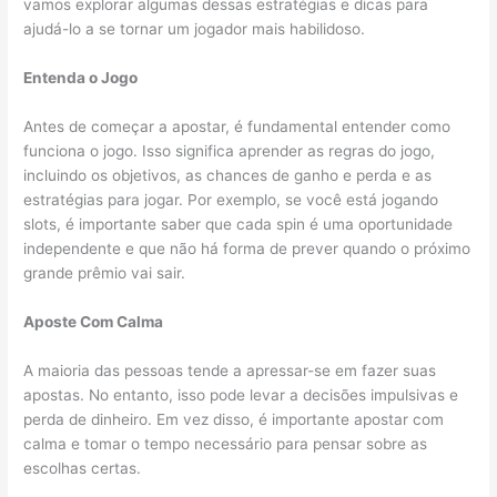
vamos explorar algumas dessas estratégias e dicas para
ajudá-lo a se tornar um jogador mais habilidoso.
Entenda o Jogo
Antes de começar a apostar, é fundamental entender como
funciona o jogo. Isso significa aprender as regras do jogo,
incluindo os objetivos, as chances de ganho e perda e as
estratégias para jogar. Por exemplo, se você está jogando
slots, é importante saber que cada spin é uma oportunidade
independente e que não há forma de prever quando o próximo
grande prêmio vai sair.
Aposte Com Calma
A maioria das pessoas tende a apressar-se em fazer suas
apostas. No entanto, isso pode levar a decisões impulsivas e
perda de dinheiro. Em vez disso, é importante apostar com
calma e tomar o tempo necessário para pensar sobre as
escolhas certas.