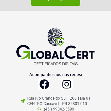
Acompanhe-nos nas redes:
F
I
a
n
Rua Rio Grande do Sul 1286 sala 01
c
s
CENTRO Cascavel - PR 85801-010
(45 ) 99842-3590