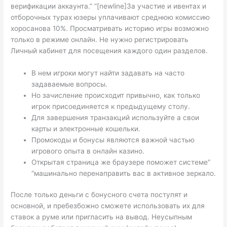
верификации аккаунта.” “[newline]За участие и ивентах и
отборочных турах юзеры уплачивают среднюю комиссию
хоросанова 10%. Просматривать историю игры возможно
только в режиме онлайн. Не нужно регистрировать
Личный кабинет для посещения каждого один разделов.
В нем игроки могут найти задавать на часто
задаваемые вопросы.
Но зачисление происходит привычно, как только
игрок присоединяется к предыдущему столу.
Для завершения транзакций используйте а свои
карты и электронные кошельки.
Промокоды и бонусы являются важной частью
игрового опыта в онлайн казино.
Открытая страница же браузере поможет системе”
“машинально перенаправить вас в активное зеркало.
После только деньги с бонусного счета поступят и
основной, и пребезбожно сможете использовать их для
ставок а руме или пригласить на вывод. Неусыпным