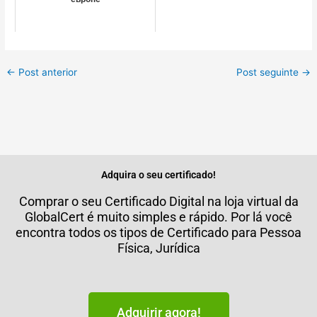
←
Post anterior
Post seguinte
→
Adquira o seu certificado!
Comprar o seu Certificado Digital na loja virtual da
GlobalCert é muito simples e rápido. Por lá você
encontra todos os tipos de Certificado para Pessoa
Física, Jurídica
Adquirir agora!