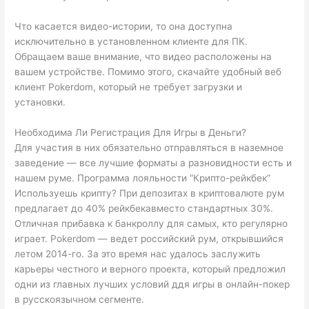
Что касается видео-истории, то она доступна
исключительно в установленном клиенте для ПК.
Обращаем ваше внимание, что видео расположены на
вашем устройстве. Помимо этого, скачайте удобный веб
клиент Pokerdom, который не требует загрузки и
установки.
Необходима Ли Регистрация Для Игры в Деньги?
Для участия в них обязательно отправляться в наземное
заведение — все лучшие форматы а разновидности есть и
нашем руме. Программа лояльности “Крипто-рейкбек”
Используешь крипту? При депозитах в криптовалюте рум
предлагает до 40% рейкбекавместо стандартных 30%.
Отличная прибавка к банкроллу для самых, кто регулярно
играет. Pokerdom — ведет российский рум, открывшийся
летом 2014-го. За это время нас удалось заслужить
карьеры честного и верного проекта, который предложил
одни из главных лучших условий ддя игры в онлайн-покер
в русскоязычном сегменте.