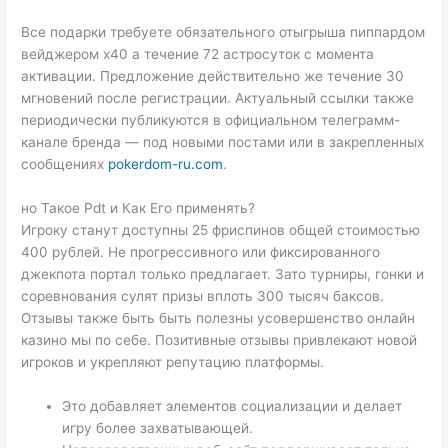
Все подарки требуете обязательного отыгрыша пиппардом
вейджером x40 а течение 72 астросуток с момента
активации. Предложение действительно же течение 30
мгновений после регистрации. Актуальный ссылки также
периодически публикуются в официальном телеграмм-
канале бренда — под новыми постами или в закрепленных
сообщениях
pokerdom-ru.com
.
но Такое Pdt и Как Его применять?
Игроку станут доступны 25 фриспинов общей стоимостью
400 рублей. Не прогрессивного или фиксированного
джекпота портал только предлагает. Зато турниры, гонки и
соревнования сулят призы вплоть 300 тысяч баксов.
Отзывы также быть быть полезны усовершенство онлайн
казино мы по себе. Позитивные отзывы привлекают новой
игроков и укрепляют репутацию платформы.
Это добавляет элементов социализации и делает
игру более захватывающей.