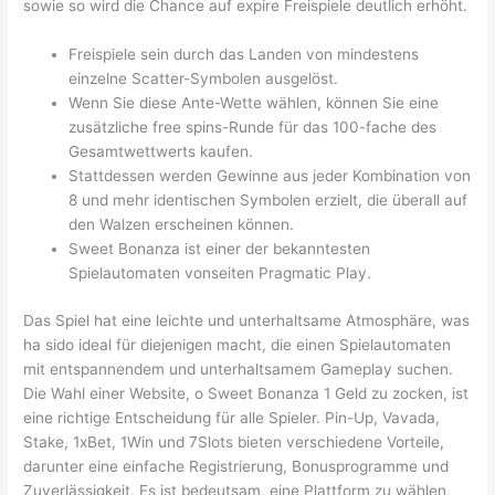
sowie so wird die Chance auf expire Freispiele deutlich erhöht.
Freispiele sein durch das Landen von mindestens
einzelne Scatter-Symbolen ausgelöst.
Wenn Sie diese Ante-Wette wählen, können Sie eine
zusätzliche free spins-Runde für das 100-fache des
Gesamtwettwerts kaufen.
Stattdessen werden Gewinne aus jeder Kombination von
8 und mehr identischen Symbolen erzielt, die überall auf
den Walzen erscheinen können.
Sweet Bonanza ist einer der bekanntesten
Spielautomaten vonseiten Pragmatic Play.
Das Spiel hat eine leichte und unterhaltsame Atmosphäre, was
ha sido ideal für diejenigen macht, die einen Spielautomaten
mit entspannendem und unterhaltsamem Gameplay suchen.
Die Wahl einer Website, o Sweet Bonanza 1 Geld zu zocken, ist
eine richtige Entscheidung für alle Spieler. Pin-Up, Vavada,
Stake, 1xBet, 1Win und 7Slots bieten verschiedene Vorteile,
darunter eine einfache Registrierung, Bonusprogramme und
Zuverlässigkeit. Es ist bedeutsam, eine Plattform zu wählen,