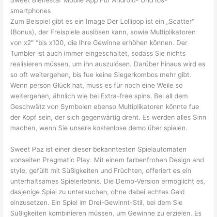
Sweet Bienestar Mobile App Für Android- Und Ios-
smartphones
Zum Beispiel gibt es ein Image Der Lollipop ist ein „Scatter“
(Bonus), der Freispiele auslösen kann, sowie Multiplikatoren
von x2″ “bis x100, die Ihre Gewinne erhöhen können. Der
Tumbler ist auch immer eingeschaltet, sodass Sie nichts
realisieren müssen, um ihn auszulösen. Darüber hinaus wird es
so oft weitergehen, bis fue keine Siegerkombos mehr gibt.
Wenn person Glück hat, muss es für noch eine Weile so
weitergehen, ähnlich wie bei Extra-free spins. Bei all dem
Geschwätz von Symbolen ebenso Multiplikatoren könnte fue
der Kopf sein, der sich gegenwärtig dreht. Es werden alles Sinn
machen, wenn Sie unsere kostenlose demo über spielen.
Sweet Paz ist einer dieser bekanntesten Spielautomaten
vonseiten Pragmatic Play. Mit einem farbenfrohen Design and
style, gefüllt mit Süßigkeiten und Früchten, offeriert es ein
unterhaltsames Spielerlebnis. Die Demo-Version ermöglicht es,
dasjenige Spiel zu untersuchen, ohne dabei echtes Geld
einzusetzen. Ein Spiel im Drei-Gewinnt-Stil, bei dem Sie
Süßigkeiten kombinieren müssen, um Gewinne zu erzielen. Es