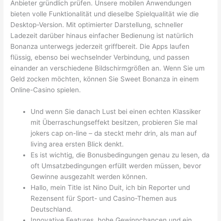
Anbieter gründlich prüfen. Unsere mobilen Anwendungen
bieten volle Funktionalität und dieselbe Spielqualität wie die
Desktop-Version. Mit optimierter Darstellung, schneller
Ladezeit darüber hinaus einfacher Bedienung ist natürlich
Bonanza unterwegs jederzeit griffbereit. Die Apps laufen
flüssig, ebenso bei wechselnder Verbindung, und passen
einander an verschiedene Bildschirmgrößen an. Wenn Sie um
Geld zocken möchten, können Sie Sweet Bonanza in einem
Online-Casino spielen.
Und wenn Sie danach Lust bei einen echten Klassiker
mit Überraschungseffekt besitzen, probieren Sie mal
jokers cap on-line – da steckt mehr drin, als man auf
living area ersten Blick denkt.
Es ist wichtig, die Bonusbedingungen genau zu lesen, da
oft Umsatzbedingungen erfüllt werden müssen, bevor
Gewinne ausgezahlt werden können.
Hallo, mein Title ist Nino Duit, ich bin Reporter und
Rezensent für Sport- und Casino-Themen aus
Deutschland.
Innovative Features, hohe Gewinnchancen und ein