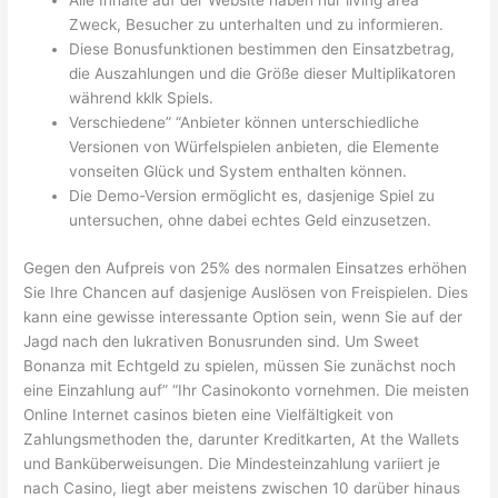
Alle Inhalte auf der Website haben nur living area
Zweck, Besucher zu unterhalten und zu informieren.
Diese Bonusfunktionen bestimmen den Einsatzbetrag,
die Auszahlungen und die Größe dieser Multiplikatoren
während kklk Spiels.
Verschiedene” “Anbieter können unterschiedliche
Versionen von Würfelspielen anbieten, die Elemente
vonseiten Glück und System enthalten können.
Die Demo-Version ermöglicht es, dasjenige Spiel zu
untersuchen, ohne dabei echtes Geld einzusetzen.
Gegen den Aufpreis von 25% des normalen Einsatzes erhöhen
Sie Ihre Chancen auf dasjenige Auslösen von Freispielen. Dies
kann eine gewisse interessante Option sein, wenn Sie auf der
Jagd nach den lukrativen Bonusrunden sind. Um Sweet
Bonanza mit Echtgeld zu spielen, müssen Sie zunächst noch
eine Einzahlung auf” “Ihr Casinokonto vornehmen. Die meisten
Online Internet casinos bieten eine Vielfältigkeit von
Zahlungsmethoden the, darunter Kreditkarten, At the Wallets
und Banküberweisungen. Die Mindesteinzahlung variiert je
nach Casino, liegt aber meistens zwischen 10 darüber hinaus