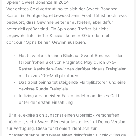
Spielen Sweet Bonanza In 2024
Wer echtes Geld vertraut, sollte sich der Sweet-Bonanza
Kosten im Echtgeldspiel bewusst sein. Volatilität ist hoch, was
bedeutet, dass Gewinne seltener auftreten, aber dafür
potenziell größer sind. Ein Spin ohne Treffer ist nicht
ungewöhnlich – in 1er Session können 60 % oder mehr
concourir Spins keinen Gewinn auslösen.
Heute werfe ich einen Blick auf Sweet Bonanza – den
farbenfrohen Slot von Pragmatic Play durch 6×5-
Raster, Kaskaden-Gewinnen darüber hinaus Freispielen
mit bis zu x100-Multiplikatoren.
Das Spiel beinhaltet steigende Multiplikatoren und eine
gewisse Runde Freispiele.
In living area meisten Fällen findet man dieses Geld
unter der ersten Einzahlung.
Für alle, expire sich zunächst einen Überblick verschaffen
möchten, steht Sweet Bienestar kostenlos in 1 Demo-Version
zur Verfügung. Diese funktioniert identisch zur
Echtgeldvariante und bietet einen risikofreien Einblick” “inside