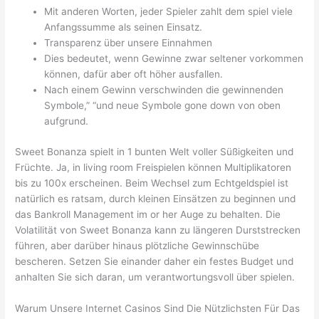
Mit anderen Worten, jeder Spieler zahlt dem spiel viele
Anfangssumme als seinen Einsatz.
Transparenz über unsere Einnahmen
Dies bedeutet, wenn Gewinne zwar seltener vorkommen
können, dafür aber oft höher ausfallen.
Nach einem Gewinn verschwinden die gewinnenden
Symbole,” “und neue Symbole gone down von oben
aufgrund.
Sweet Bonanza spielt in 1 bunten Welt voller Süßigkeiten und
Früchte. Ja, in living room Freispielen können Multiplikatoren
bis zu 100x erscheinen. Beim Wechsel zum Echtgeldspiel ist
natürlich es ratsam, durch kleinen Einsätzen zu beginnen und
das Bankroll Management im or her Auge zu behalten. Die
Volatilität von Sweet Bonanza kann zu längeren Durststrecken
führen, aber darüber hinaus plötzliche Gewinnschübe
bescheren. Setzen Sie einander daher ein festes Budget und
anhalten Sie sich daran, um verantwortungsvoll über spielen.
Warum Unsere Internet Casinos Sind Die Nützlichsten Für Das