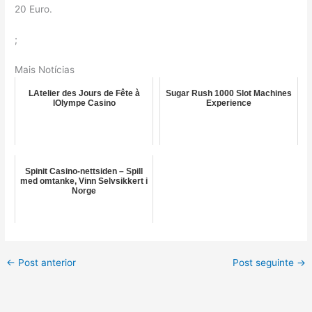
20 Euro.
;
Mais Notícias
LAtelier des Jours de Fête à
Sugar Rush 1000 Slot Machines
lOlympe Casino
Experience
Spinit Casino-nettsiden – Spill
med omtanke, Vinn Selvsikkert i
Norge
←
Post anterior
Post seguinte
→