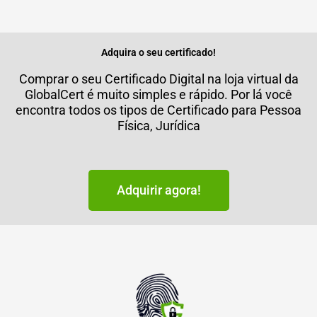
Adquira o seu certificado!
Comprar o seu Certificado Digital na loja virtual da
GlobalCert é muito simples e rápido. Por lá você
encontra todos os tipos de Certificado para Pessoa
Física, Jurídica
Adquirir agora!