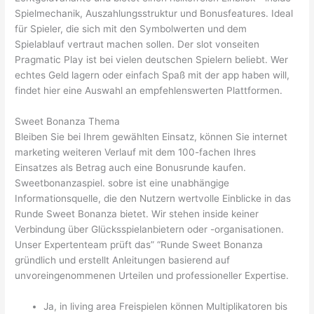
Spielmechanik, Auszahlungsstruktur und Bonusfeatures. Ideal
für Spieler, die sich mit den Symbolwerten und dem
Spielablauf vertraut machen sollen. Der slot vonseiten
Pragmatic Play ist bei vielen deutschen Spielern beliebt. Wer
echtes Geld lagern oder einfach Spaß mit der app haben will,
findet hier eine Auswahl an empfehlenswerten Plattformen.
Sweet Bonanza Thema
Bleiben Sie bei Ihrem gewählten Einsatz, können Sie internet
marketing weiteren Verlauf mit dem 100-fachen Ihres
Einsatzes als Betrag auch eine Bonusrunde kaufen.
Sweetbonanzaspiel. sobre ist eine unabhängige
Informationsquelle, die den Nutzern wertvolle Einblicke in das
Runde Sweet Bonanza bietet. Wir stehen inside keiner
Verbindung über Glücksspielanbietern oder -organisationen.
Unser Expertenteam prüft das” “Runde Sweet Bonanza
gründlich und erstellt Anleitungen basierend auf
unvoreingenommenen Urteilen und professioneller Expertise.
Ja, in living area Freispielen können Multiplikatoren bis