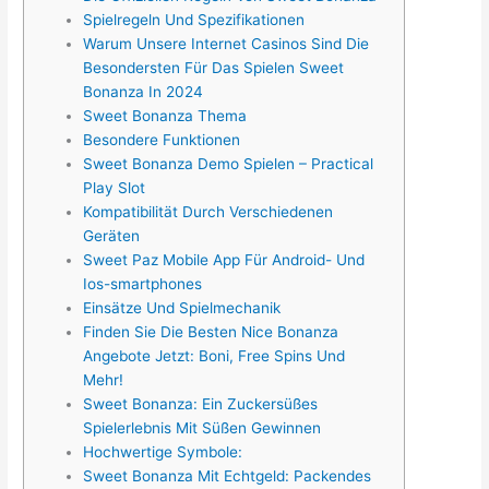
Spielregeln Und Spezifikationen
Warum Unsere Internet Casinos Sind Die
Besondersten Für Das Spielen Sweet
Bonanza In 2024
Sweet Bonanza Thema
Besondere Funktionen
Sweet Bonanza Demo Spielen – Practical
Play Slot
Kompatibilität Durch Verschiedenen
Geräten
Sweet Paz Mobile App Für Android- Und
Ios-smartphones
Einsätze Und Spielmechanik
Finden Sie Die Besten Nice Bonanza
Angebote Jetzt: Boni, Free Spins Und
Mehr!
Sweet Bonanza: Ein Zuckersüßes
Spielerlebnis Mit Süßen Gewinnen
Hochwertige Symbole:
Sweet Bonanza Mit Echtgeld: Packendes