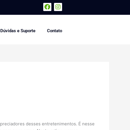
F
I
a
n
c
s
e
t
b
a
Dúvidas e Suporte
Contato
o
g
o
r
k
a
m
apreciadores desses entretenimentos. É nesse