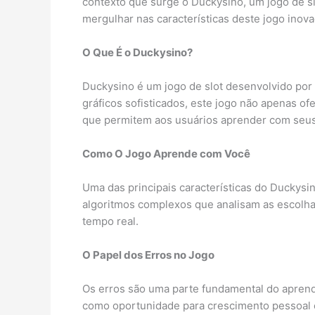
contexto que surge o Duckysino, um jogo de s
mergulhar nas características deste jogo inov
O Que É o Duckysino?
Duckysino é um jogo de slot desenvolvido por
gráficos sofisticados, este jogo não apenas o
que permitem aos usuários aprender com seus
Como O Jogo Aprende com Você
Uma das principais características do Duckysin
algoritmos complexos que analisam as escolhas 
tempo real.
O Papel dos Erros no Jogo
Os erros são uma parte fundamental do apren
como oportunidade para crescimento pessoal 