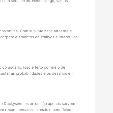
m com seus erros. Neste artigo, vamos
gos online. Com sua interface atraente e
corpora elementos educativos e interativos
 do usuário. Isso é feito por meio de
justar as probabilidades e os desafios em
No Duckysino, os erros não apenas servem
m recompensas adicionais e benefícios