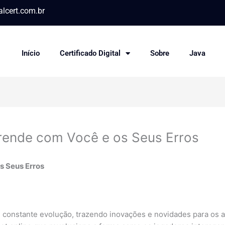
lcert.com.br
Início
Certificado Digital
Sobre
Java
rende com Você e os Seus Erros
s Seus Erros
 constante evolução, trazendo inovações e novidades para os 