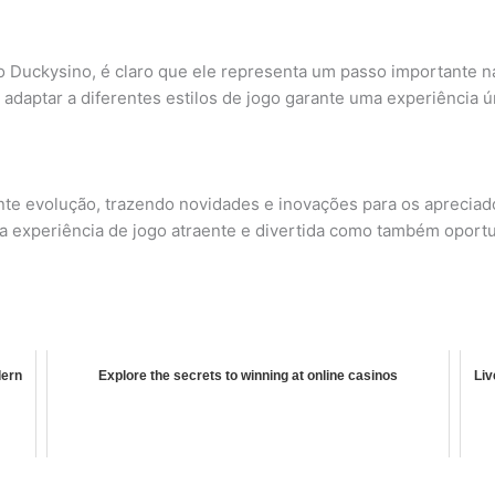
o Duckysino, é claro que ele representa um passo importante na
 adaptar a diferentes estilos de jogo garante uma experiência ú
te evolução, trazendo novidades e inovações para os aprecia
experiência de jogo atraente e divertida como também oportun
dern
Explore the secrets to winning at online casinos
Liv