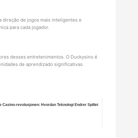
 direção de jogos mais inteligentes e
nica para cada jogador.
dores desses entretenimentos. O Duckysino é
idades de aprendizado significativas.
e Casino-revolusjonen: Hvordan Teknologi Endrer Spillet