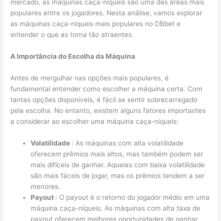
mercado, as máquinas caça-níqueis são uma das áreas mais
populares entre os jogadores. Nesta análise, vamos explorar
as máquinas caça-níqueis mais populares no DBbet e
entender o que as torna tão atraentes.
A Importância do Escolha da Máquina
Antes de mergulhar nas opções mais populares, é
fundamental entender como escolher a máquina certa. Com
tantas opções disponíveis, é fácil se sentir sobrecarregado
pela escolha. No entanto, existem alguns fatores importantes
a considerar ao escolher uma máquina caça-níqueis:
Volatilidade
: As máquinas com alta volatilidade
oferecem prêmios mais altos, mas também podem ser
mais difíceis de ganhar. Aquelas com baixa volatilidade
são mais fáceis de jogar, mas os prêmios tendem a ser
menores.
Payout
: O payout é o retorno do jogador médio em uma
máquina caça-níqueis. As máquinas com alta taxa de
payout oferecem melhores oportunidades de ganhar