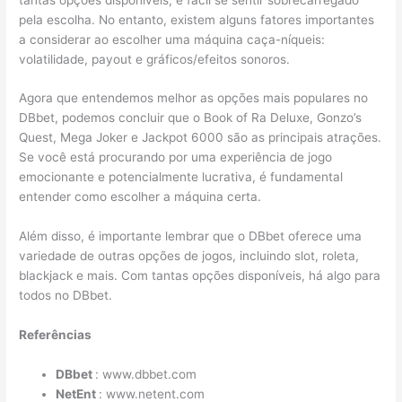
pela escolha. No entanto, existem alguns fatores importantes
a considerar ao escolher uma máquina caça-níqueis:
volatilidade, payout e gráficos/efeitos sonoros.
Agora que entendemos melhor as opções mais populares no
DBbet, podemos concluir que o Book of Ra Deluxe, Gonzo’s
Quest, Mega Joker e Jackpot 6000 são as principais atrações.
Se você está procurando por uma experiência de jogo
emocionante e potencialmente lucrativa, é fundamental
entender como escolher a máquina certa.
Além disso, é importante lembrar que o DBbet oferece uma
variedade de outras opções de jogos, incluindo slot, roleta,
blackjack e mais. Com tantas opções disponíveis, há algo para
todos no DBbet.
Referências
DBbet
: www.dbbet.com
NetEnt
: www.netent.com