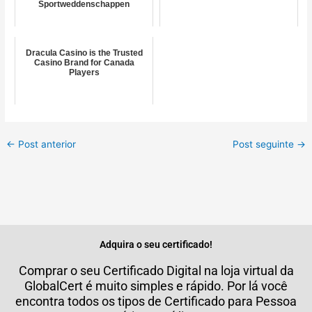
Sportweddenschappen
Dracula Casino is the Trusted
Casino Brand for Canada
Players
←
Post anterior
Post seguinte
→
Adquira o seu certificado!
Comprar o seu Certificado Digital na loja virtual da
GlobalCert é muito simples e rápido. Por lá você
encontra todos os tipos de Certificado para Pessoa