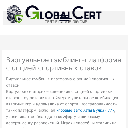
Ir
para
o
conteúdo
Виртуальное гэмблинг-платформа
с опцией спортивных ставок
Виртуальное гэмблинг-платформа с опцией спортивных
ставок
Виртуальные игорные заведения с опцией спортивных
ставок предоставляют геймерам уникальное комбинацию
азартных игр и адреналина от спорта. Востребованность
таких платформ, включая
игровые автоматы Вулкан 777
,
увеличивается благодаря комфорту и широкому
ассортименту развлечений. Игроки способны ставить на