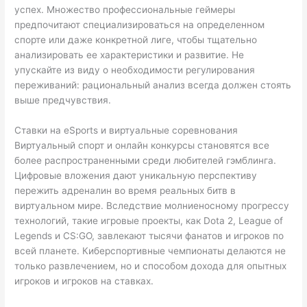
успех. Множество профессиональные геймеры
предпочитают специализироваться на определенном
спорте или даже конкретной лиге, чтобы тщательно
анализировать ее характеристики и развитие. Не
упускайте из виду о необходимости регулирования
переживаний: рациональный анализ всегда должен стоять
выше предчувствия.
Ставки на eSports и виртуальные соревнования
Виртуальный спорт и онлайн конкурсы становятся все
более распространенными среди любителей гэмблинга.
Цифровые вложения дают уникальную перспективу
пережить адреналин во время реальных битв в
виртуальном мире. Вследствие молниеносному прогрессу
технологий, такие игровые проекты, как Dota 2, League of
Legends и CS:GO, завлекают тысячи фанатов и игроков по
всей планете. Киберспортивные чемпионаты делаются не
только развлечением, но и способом дохода для опытных
игроков и игроков на ставках.