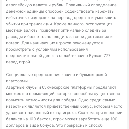
европейскую валюту и рубль. Правильный определение
денежной единицы способен содействовать избежать
избыточных издержек на перевод средств и уменьшить
убытки при трансакции. Кроме данного, эксплуатация
местной валюты позволяет оптимально следить за
расходы и более точно следить за свои достижения и
потери. Для начинающих игроков рекомендуется
просмотреть с условиями использования
предпочтительной денег в онлайн-казино Вулкан 777
перед игрой.
Специальные предложения казино и букмекерской
платформы.
Азартные клубы и букмекерские платформы предлагают
множество промо-акций, которые способны существенно
повысить возможности для победы. Одно среди самых
известных является приветственный бонус, который часто
удваивает начальный вклад игрока. Скажем, при внесении
баланса на 100 баксов, игрок может заработать еще 100
долларов в виде бонуса. Это прекрасный способ