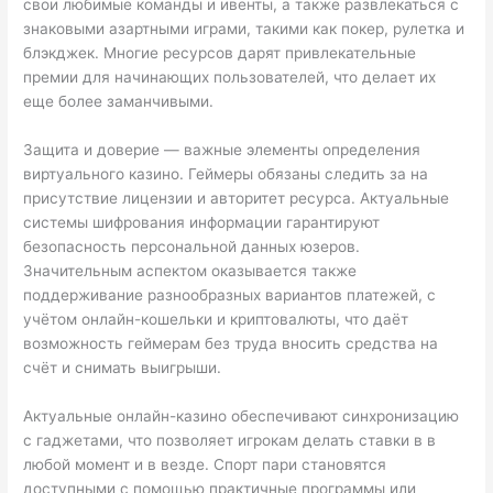
свои любимые команды и ивенты, а также развлекаться с
знаковыми азартными играми, такими как покер, рулетка и
блэкджек. Многие ресурсов дарят привлекательные
премии для начинающих пользователей, что делает их
еще более заманчивыми.
Защита и доверие — важные элементы определения
виртуального казино. Геймеры обязаны следить за на
присутствие лицензии и авторитет ресурса. Актуальные
системы шифрования информации гарантируют
безопасность персональной данных юзеров.
Значительным аспектом оказывается также
поддерживание разнообразных вариантов платежей, с
учётом онлайн-кошельки и криптовалюты, что даёт
возможность геймерам без труда вносить средства на
счёт и снимать выигрыши.
Актуальные онлайн-казино обеспечивают синхронизацию
с гаджетами, что позволяет игрокам делать ставки в в
любой момент и в везде. Спорт пари становятся
доступными с помощью практичные программы или