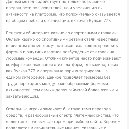
Данный метод содействует не только повышению
преданности пользователей, но и увеличению их
активности на платформе, что положительно сказывается
на общем прибыли организации, включая Вулкан 777.
Рецензии об интернет-казино со спортивными ставками
Онлайн казино со спортивными бетами стали известным
вариантом для многих участников, желающих проверить
фортуна и ощутить азартное возбуждение от ставок на
любимые команды. Отклики клиентов часто подчеркивают
комфорт использования этих платформ, где казино, таких
как Вулкан 777, и спортивные пари интегрированы в
едином интерфейсе. Данное позволяет геймерам без
труда переходить между разнообразными формами
активностей, тем самым делая геймплей более живым и
захватывающим.
Отдельные игроки замечают быструю темп перевода
средств, и разнообразный спектр платежных систем, что
является ключевым фактором при выборе сайта. Впрочем
попадаются и отрицательные мнения, связанные с