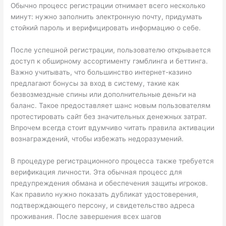
Обычно процесс регистрации отнимает всего несколько
минут: нужно заполнить электронную почту, придумать
стойкий пароль и верифицировать информацию о себе.
После успешной регистрации, пользователю открывается
доступ к обширному ассортименту гэмблинга и беттинга.
Важно учитывать, что большинство интернет-казино
предлагают бонусы за вход в систему, такие как
безвозмездные спины или дополнительные деньги на
баланс. Такое предоставляет шанс новым пользователям
протестировать сайт без значительных денежных затрат.
Впрочем всегда стоит вдумчиво читать правила активации
вознаграждений, чтобы избежать недоразумений.
В процедуре регистрационного процесса также требуется
верификация личности. Эта обычная процесс для
предупреждения обмана и обеспечения защиты игроков.
Как правило нужно показать дубликат удостоверения,
подтверждающего персону, и свидетельство адреса
проживания. После завершения всех шагов