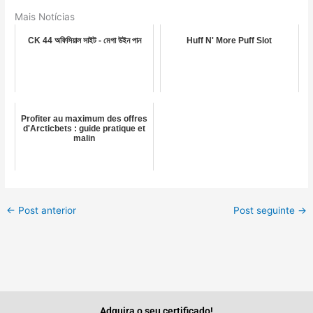
Mais Notícias
CK 44 অফিসিয়াল সাইট - মেগা উইন পান
Huff N' More Puff Slot
Profiter au maximum des offres
d'Arcticbets : guide pratique et
malin
←
Post anterior
Post seguinte
→
Adquira o seu certificado!