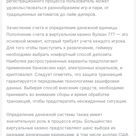
регистрационного процесса пользователь может
удовольствоваться разнообразием игр и пари, от
традиционных автоматов до лайв-дилеров.
Зачисление счета и определение денежной единицы
Пополнение счета в виртуальном казино Вулкан 777 — это
основной момент, который требует учета каждого игрока.
Для того чтобы приступить к развлечение, геймеру
необходимо выбрать комфортный способ депозита.
Наиболее распространенные варианты предполагают
применение банковских карт, электронных кошельков, и
криптовалют. Следует отметить, что защита транзакций
гарантируется передовыми технологиями зашифровки
данных. Выбирая способ внесения средств, необходимо
принимать во внимание сборы и время обработки
транзакций, чтобы предотвратить неожиданные ситуации.
Определение денежной системы также имеет
значительную роль в процессе игры. Большинство
виртуальные казино предоставляют шанс выбора из
разными денежными единицами, в том числе доллар США,