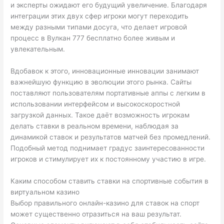
и эксперты ожидают его будущий увеличение. Благодаря
интеграции этих двух сфер игроки могут переходить
между разными типами досуга, что делает игровой
процесс в Вулкан 777 бесплатно более живым и
увлекательным.
Вдобавок к этого, инновационные инновации занимают
важнейшую функцию в эволюции этого рынка. Сайты
поставляют пользователям портативные аппы с легким в
использовании интерфейсом и высокоскоростной
загрузкой данных. Такое даёт возможность игрокам
делать ставки в реальном времени, наблюдая за
динамикой ставок и результатов матчей без промедлений.
Подобный метод поднимает градус заинтересованности
игроков и стимулирует их к постоянному участию в игре.
Каким способом ставить ставки на спортивные события в
виртуальном казино
Выбор правильного онлайн-казино для ставок на спорт
может существенно отразиться на ваш результат.