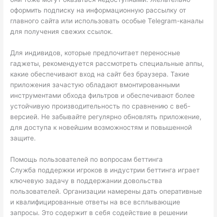
оформить подписку на информационную рассылку от
главного сайта или использовать особые Telegram-каналы
для получения свежих ссылок.
Для индивидов, которые предпочитает переносные
гаджеты, рекомендуется рассмотреть специальные аппы,
какие обеспечивают вход на сайт без браузера. Такие
приложения зачастую обладают вмонтированными
инструментами обхода фильтров и обеспечивают более
устойчивую производительность по сравнению с веб-
версией. Не забывайте регулярно обновлять приложение,
для доступа к новейшим возможностям и повышенной
защите.
Помощь пользователей по вопросам беттинга
Служба поддержки игроков в индустрии беттинга играет
ключевую задачу в поддержании довольства
пользователей. Организации намерены дать оперативные
и квалифицированные ответы на все всплывающие
запросы. Это содержит в себя содействие в решении