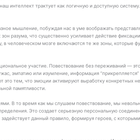
 наш интеллект трактует как логичную и доступную систему
азное мышление, побуждая нас в уме воображать представл
зон разума, что существенно усиливает действие фиксации
у, в человеческом мозге включаются те же зоны, которые ф
иональное участие. Повествование без переживаний — это 
ужас, эмпатию или изумление, информация “прикрепляется”
 это тем, что эмоции активируют выработку конкретных н
ьной памятливости.
ми. В то время как мы слушаем повествование, мы невольн
ределения. Это создает серьезную персональную соединени
 задействует данный правило, формируя героев, с которыми