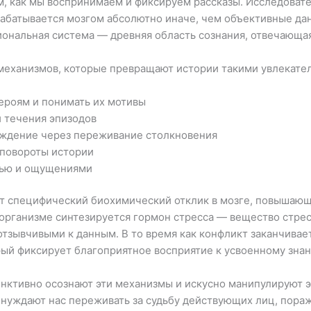
 как мы воспринимаем и фиксируем рассказы. Исследовате
атывается мозгом абсолютно иначе, чем объективные данн
ональная система — древняя область сознания, отвечающая
механизмов, которые превращают истории такими увлекате
роям и понимать их мотивы
 течения эпизодов
ждение через переживание столкновения
 повороты истории
тью и ощущениями
т специфический биохимический отклик в мозге, повышающи
в организме синтезируется гормон стресса — вещество стр
отзывчивыми к данным. В то время как конфликт заканчива
ый фиксирует благоприятное восприятие к усвоенному зна
инктивно осознают эти механизмы и искусно манипулируют
инуждают нас переживать за судьбу действующих лиц, пор