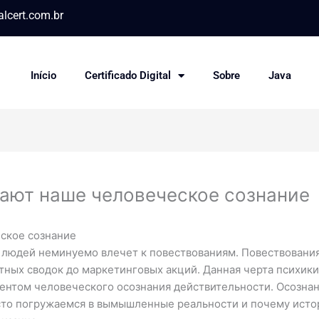
lcert.com.br
Início
Certificado Digital
Sobre
Java
вают наше человеческое сознание
ское сознание
о людей неминуемо влечет к повествованиям. Повествовани
тных сводок до маркетинговых акций. Данная черта психики
ентом человеческого осознания действительности. Осознан
осто погружаемся в вымышленные реальности и почему ист