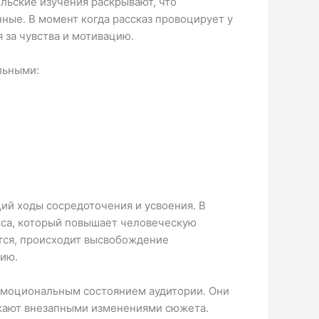
льские изучения раскрывают, что
ые. В момент когда рассказ провоцирует у
 за чувства и мотивацию.
льными:
й ходы сосредоточения и усвоения. В
есса, который повышает человеческую
ется, происходит высвобождение
нию.
 эмоциональным состоянием аудитории. Они
ажают внезапными изменениями сюжета.