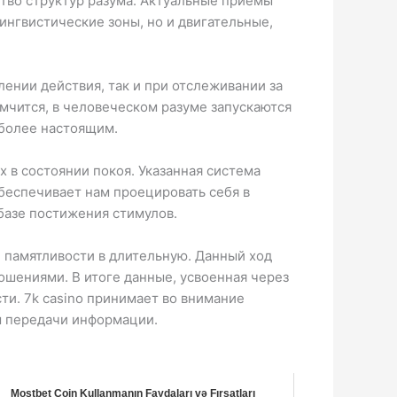
во структур разума. Актуальные приемы
ингвистические зоны, но и двигательные,
ении действия, так и при отслеживании за
 мчится, в человеческом разуме запускаются
 более настоящим.
в состоянии покоя. Указанная система
обеспечивает нам проецировать себя в
 базе постижения стимулов.
 памятливости в длительную. Данный ход
ениями. В итоге данные, усвоенная через
ти. 7k casino принимает во внимание
ы передачи информации.
Mostbet Coin Kullanmanın Faydaları və Fırsatları