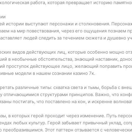
хологическая работа, которая превращает историю памятно
нии
 истории выступают персонажи и столкновения. Персонаж
раем на мир повествования, через его ощущения познаем 
аставляет людей следить за течением сюжета и душевно уч
ских видов действующих лиц, которые особенно мощно отз
ший в необычные обстоятельства, знающий наставник, дон
ий проступок действующее лицо, желающий поправить про
ивные модели в нашем сознании казино 7к.
етать различные типы: схватка света и тьмы, борьба с вне
у отличающимися структурами принципов. Важно, что конф
заны постигать, что поставлено на кон, и искренне волнова
азы, в которых герой проходит через изменение. Путь пер
ендах любых культур. Герой забывает привычный уклад, соп
но преобразившимся. Этот паттерн отзывается с человече