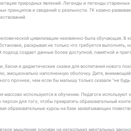
етации природных явлений. Легенды и легенды старинных н
ых принципов и сведений о реальности. 7К казино развивае
вествований.
человеческой цивилизации неизменно была обучающая. В ко
становке, раскрывая не только что требуется выполнять, но
подход создает данные более доступной, памятной и приг
и, басни и дидактические сказки для воспитания нового по
ю, эмоционально наполненную оболочку. Дитя, внимающий с
ного прочнее, чем если бы малышу только сказали “не будь 
 массово используются в обучении. Педагоги используют 
 персон для того, чтобы превратить образовательный конте
вая образовательные курсы на базе захватывающих повеств
еское мышление основан на нескольких ментальных законо