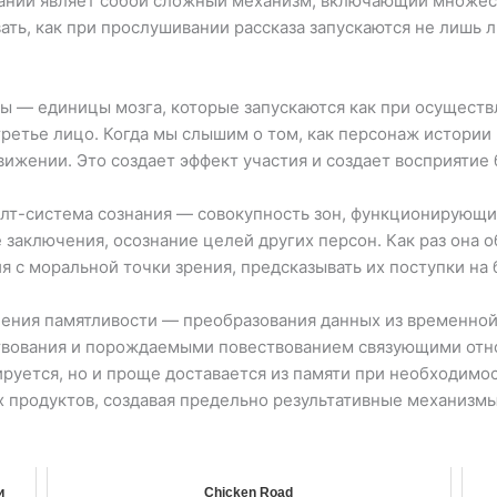
аний являет собой сложный механизм, включающий множест
ть, как при прослушивании рассказа запускаются не лишь л
 — единицы мозга, которые запускаются как при осуществл
третье лицо. Когда мы слышим о том, как персонаж истории
вижении. Это создает эффект участия и создает восприятие
т-система сознания — совокупность зон, функционирующих 
заключения, осознание целей других персон. Как раз она 
я с моральной точки зрения, предсказывать их поступки на
ения памятливости — преобразования данных из временной
вования и порождаемыми повествованием связующими отнош
руется, но и проще доставается из памяти при необходимос
 продуктов, создавая предельно результативные механизм
и
Chicken Road