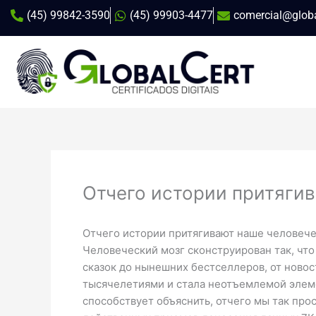
Ir
(45) 99842-3590
(45) 99903-4477
comercial@globa
para
o
conteúdo
Отчего истории притяги
Отчего истории притягивают наше человече
Человеческий мозг сконструирован так, чт
сказок до нынешних бестселлеров, от новос
тысячелетиями и стала неотъемлемой элем
способствует объяснить, отчего мы так пр