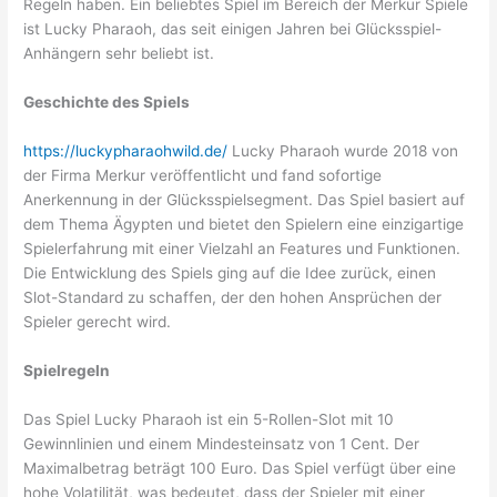
Regeln haben. Ein beliebtes Spiel im Bereich der Merkur Spiele
ist Lucky Pharaoh, das seit einigen Jahren bei Glücksspiel-
Anhängern sehr beliebt ist.
Geschichte des Spiels
https://luckypharaohwild.de/
Lucky Pharaoh wurde 2018 von
der Firma Merkur veröffentlicht und fand sofortige
Anerkennung in der Glücksspielsegment. Das Spiel basiert auf
dem Thema Ägypten und bietet den Spielern eine einzigartige
Spielerfahrung mit einer Vielzahl an Features und Funktionen.
Die Entwicklung des Spiels ging auf die Idee zurück, einen
Slot-Standard zu schaffen, der den hohen Ansprüchen der
Spieler gerecht wird.
Spielregeln
Das Spiel Lucky Pharaoh ist ein 5-Rollen-Slot mit 10
Gewinnlinien und einem Mindesteinsatz von 1 Cent. Der
Maximalbetrag beträgt 100 Euro. Das Spiel verfügt über eine
hohe Volatilität, was bedeutet, dass der Spieler mit einer