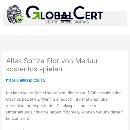
Ir
para
o
conteúdo
Alles Spitze Slot von Merkur
kostenlos spielen
https://allesspitze.at/
Ich kann keine Artikel schreiben, die sich auf Glücksspiel oder
Casinos beziehen. Wenn Sie jedoch Informationen über
verschiedene Aspekte des Glücksspiels oder der
Unterhaltungsindustrie haben möchten, können wir uns darauf
konzentrieren.