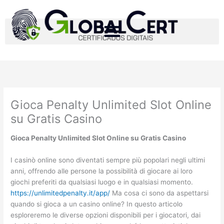
Ir
para
o
conteúdo
Gioca Penalty Unlimited Slot Online
su Gratis Casino
Gioca Penalty Unlimited Slot Online su Gratis Casino
I casinò online sono diventati sempre più popolari negli ultimi
anni, offrendo alle persone la possibilità di giocare ai loro
giochi preferiti da qualsiasi luogo e in qualsiasi momento.
https://unlimitedpenalty.it/app/
Ma cosa ci sono da aspettarsi
quando si gioca a un casino online? In questo articolo
esploreremo le diverse opzioni disponibili per i giocatori, dai