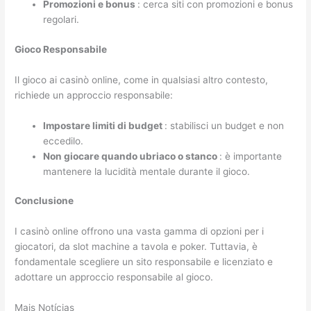
Promozioni e bonus
: cerca siti con promozioni e bonus
regolari.
Gioco Responsabile
Il gioco ai casinò online, come in qualsiasi altro contesto,
richiede un approccio responsabile:
Impostare limiti di budget
: stabilisci un budget e non
eccedilo.
Non giocare quando ubriaco o stanco
: è importante
mantenere la lucidità mentale durante il gioco.
Conclusione
I casinò online offrono una vasta gamma di opzioni per i
giocatori, da slot machine a tavola e poker. Tuttavia, è
fondamentale scegliere un sito responsabile e licenziato e
adottare un approccio responsabile al gioco.
Mais Notícias