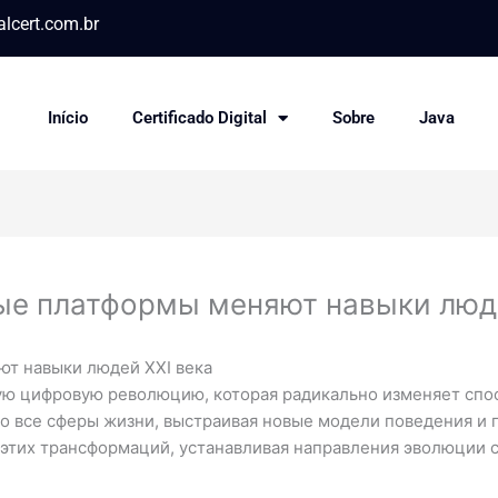
lcert.com.br
Início
Certificado Digital
Sobre
Java
е платформы меняют навыки люде
т навыки людей XXI века
ю цифровую революцию, которая радикально изменяет спо
о все сферы жизни, выстраивая новые модели поведения и 
этих трансформаций, устанавливая направления эволюции 