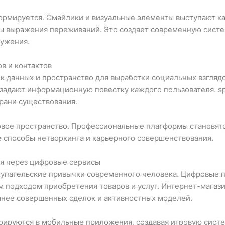
рмируется. Смайлики и визуальные элементы выступают ка
ы выражения переживаний. Это создает современную систе
ружения.
ов и контактов
ик данных и пространство для выработки социальных взгляд
адают информационную повестку каждого пользователя. spi
рани существования.
вое пространство. Профессиональные платформы становятс
 способы нетворкинга и карьерного совершенствования.
я через цифровые сервисы
купательские привычки современного человека. Цифровые п
м подходом приобретения товаров и услуг. Интернет-мага
анее совершенных сделок и активностных моделей.
ируются в мобильные приложения, создавая игровую систем