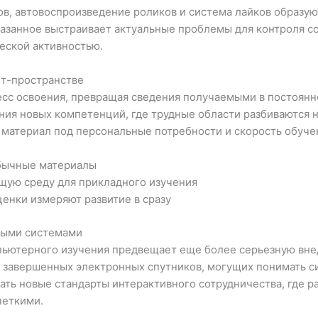
в, автовоспроизведение роликов и система лайков образую
казанное выстраивает актуальные проблемы для контроля 
еской активностью.
ет-пространстве
сс освоения, превращая сведения получаемыми в постоянн
ия новых компетенций, где трудные области разбиваются н
 материал под персональные потребности и скорость обуче
бычные материалы
щую среду для прикладного изучения
нки измеряют развитие в сразу
выми системами
мпьютерного изучения предвещает еще более серьезную вн
в завершенных электронных спутников, могущих понимать с
ивать новые стандарты интерактивного сотрудничества, где
четкими.