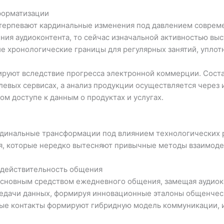
форматизации
терпевают кардинальные изменения под давлением совреме
ения аудиоконтента, то сейчас изначальной активностью в
ие хронологические границы для регулярных занятий, упло
руют вследствие прогресса электронной коммерции. Сост
елевых сервисах, а анализ продукции осуществляется через
ом доступе к данным о продуктах и услугах.
динальные трансформации под влиянием технологических 
, которые нередко вытесняют привычные методы взаимоде
я действительность общения
сновным средством ежедневного общения, замещая аудиоко
редачи данных, формируя инновационные эталоны общенчес
ные контакты формируют гибридную модель коммуникации,