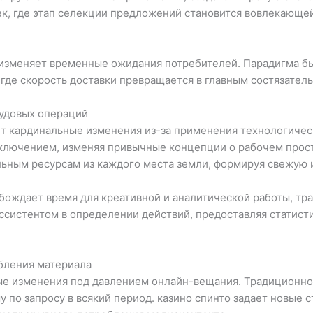
к, где этап селекции предложений становится вовлекающе
 изменяет временные ожидания потребителей. Парадигма б
 где скорость доставки превращается в главным состязате
удовых операций
т кардинальные изменения из-за применения технологичес
сключением, изменяя привычные концепции о рабочем прос
ьным ресурсам из каждого места земли, формируя свежую
ождает время для креативной и аналитической работы, тр
ссистентом в определении действий, предоставляя статист
бления материала
ые изменения под давлением онлайн-вещания. Традиционно
 по запросу в всякий период. казино спинто задает новые с