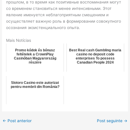
прошлом, в то время как позитивные воспоминания могут
со временем становиться менее интенсивными. Этот
явление именуется неблагоприятным смещением и
осуществляет важную роль в формировании совокупного
осознания экзистенциального опыта.
Mais Notícias
Promo kódok és bónusz
Best Real cash Gambling maria
feltételek a CrownPlay
casino no deposit code
Casinóban Magyarország
enterprises To possess
részére
Canadian People 2024
Slotoro Casino este autorizat
pentru membrii din România?
←
Post anterior
Post seguinte
→