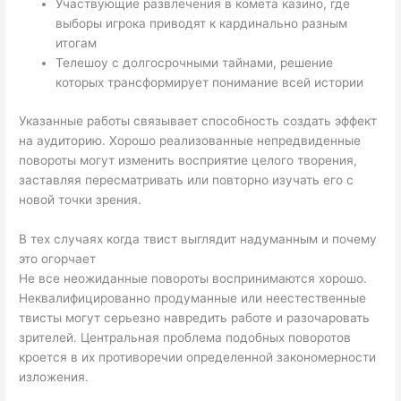
Участвующие развлечения в комета казино, где
выборы игрока приводят к кардинально разным
итогам
Телешоу с долгосрочными тайнами, решение
которых трансформирует понимание всей истории
Указанные работы связывает способность создать эффект
на аудиторию. Хорошо реализованные непредвиденные
повороты могут изменить восприятие целого творения,
заставляя пересматривать или повторно изучать его с
новой точки зрения.
В тех случаях когда твист выглядит надуманным и почему
это огорчает
Не все неожиданные повороты воспринимаются хорошо.
Неквалифицированно продуманные или неестественные
твисты могут серьезно навредить работе и разочаровать
зрителей. Центральная проблема подобных поворотов
кроется в их противоречии определенной закономерности
изложения.