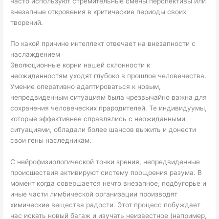
часто используют стремительные смены перспективы или
внезапные откровения в критические периоды своих
творений.
По какой причине интеллект отвечает на внезапности с
наслаждением
Эволюционные корни нашей склонности к
неожиданностям уходят глубоко в прошлое человечества.
Умение оперативно адаптироваться к новым,
непредвиденным ситуациям была чрезвычайно важна для
сохранения человеческих прародителей. Те индивидуумы,
которые эффективнее справлялись с неожиданными
ситуациями, обладали более шансов выжить и донести
свои гены наследникам.
С нейрофизиологической точки зрения, непредвиденные
происшествия активируют систему поощрения разума. В
момент когда совершается нечто внезапное, подбугорье и
иные части лимбической организации производят
химические вещества радости. Этот процесс побуждает
нас искать новый багаж и изучать неизвестное (например,