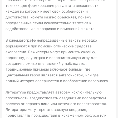
техники для формирования результата внезапности,
каждая из которых имеет свои особенности и
достоинства. комета казино объясняет, почему
определенные стили исключительно тяготеют к
задействованию сюрпризов и изменений сюжета.
В кинематографе непредвиденные твисты нередко
формируются при помощи оптические средства
экспрессии. Режиссеры могут применять склейку,
подсветку, саундтрек и исполнительскую игру для
создания ложных впечатлений у наблюдателя.
Традиционные примеры включают фильмы, где
центральный герой является антагонистом, или где
полный история совершается в воображении персонажа.
Литература предоставляет авторам исключительную
способность воздействовать сведениями посредством
рассказ от первого лица или неточного повествователя.
Литераторы могут прятать важную сведения,
представлять происшествия в искаженном ракурсе или