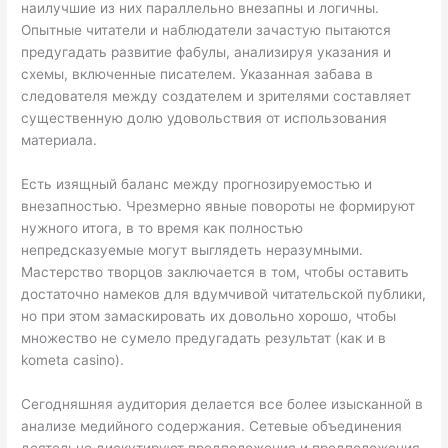
наилучшие из них параллельно внезапны и логичны.
Опытные читатели и наблюдатели зачастую пытаются
предугадать развитие фабулы, анализируя указания и
схемы, включенные писателем. Указанная забава в
следователя между создателем и зрителями составляет
существенную долю удовольствия от использования
материала.
Есть изящный баланс между прогнозируемостью и
внезапностью. Чрезмерно явные повороты не формируют
нужного итога, в то время как полностью
непредсказуемые могут выглядеть неразумными.
Мастерство творцов заключается в том, чтобы оставить
достаточно намеков для вдумчивой читательской публики,
но при этом замаскировать их довольно хорошо, чтобы
множество не сумело предугадать результат (как и в
kometa casino).
Сегодняшняя аудитория делается все более изысканной в
анализе медийного содержания. Сетевые объединения
деятельно дискутируют предположения и предположения,