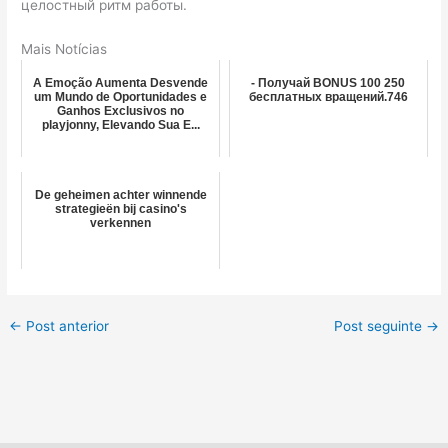
целостный ритм работы.
Mais Notícias
A Emoção Aumenta Desvende
- Получай BONUS 100 250
um Mundo de Oportunidades e
бесплатных вращений.746
Ganhos Exclusivos no
playjonny, Elevando Sua E...
De geheimen achter winnende
strategieën bij casino's
verkennen
←
Post anterior
Post seguinte
→