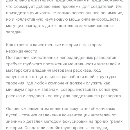
что формирует добавочные проблемы для создателей. Им
приходится учитывать не только персональное понимание,
но и коллективную изучающую мощь онлайн-сообществ,
могущих разгадать даже тщательно замаскированные
загадки.
Как строятся качественные истории с фактором
неожиданности
Построение качественных непредвиденных разворотов
требует глубокого постижения ментальности читателей и
мастерского владения методами рассказа. Ход
запускается с тщательного разработки всей структуры
творения, где любой компонент должен служить как
минимум парным задачам: совершенствовать основную
рассказ и создавать основу для предстоящего разворота.
Основным элементом является искусство обманчивых
путей – техника отвлечения концентрации читателей от
значимых деталей методом фокусировки на прочих гранях
истории. Создатели задействуют красные селедки,