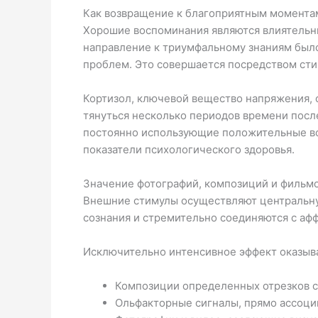
Как возвращение к благоприятным момента
Хорошие воспоминания являются влиятельны
направление к триумфальному знаниям было
проблем. Это совершается посредством сти
Кортизол, ключевой вещество напряжения, 
тянуться несколько периодов времени посл
постоянно использующие положительные во
показатели психологического здоровья.
Значение фотографий, композиций и фильм
Внешние стимулы осуществляют центральну
сознания и стремительно соединяются с а
Исключительно интенсивное эффект оказыв
Композиции определенных отрезков с
Ольфакторные сигналы, прямо ассоци