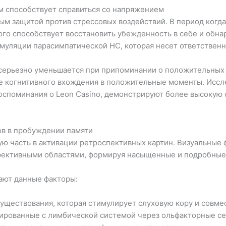
м способствует справиться со напряжением
м защитой против стрессовых воздействий. В период когда
го способствует восстановить убежденность в себе и обна
муляции парасимпатической НС, которая несет ответственн
серьезно уменьшается при припоминании о положительных 
е когнитивного вхождения в положительные моменты. Иссл
споминания о Leon Casino, демонстрируют более высокую
ов в пробуждении памяти
ю часть в активации ретроспективных картин. Визуальные 
ффективными областями, формируя насыщенные и подробные
ают данные факторы:
уществования, которая стимулирует слуховую кору и совме
ированные с лимбической системой через ольфакторные се