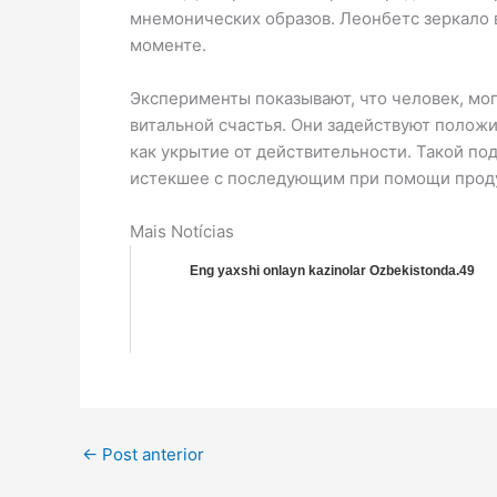
мнемонических образов. Леонбетс зеркало
моменте.
Эксперименты показывают, что человек, мо
витальной счастья. Они задействуют полож
как укрытие от действительности. Такой 
истекшее с последующим при помощи прод
Mais Notícias
Eng yaxshi onlayn kazinolar Ozbekistonda.49
←
Post anterior