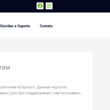
F
I
a
n
c
s
e
t
b
a
Dúvidas e Suporte
Contato
o
g
o
r
k
a
m
там
обытиям из былого. Данная черта не
зино Leon Bet поддерживает нам осознавать