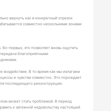
ьно вернуть нас в конкретный отрезок
рабатывается совместно несколькими зонами
 Во-первых, это позволяет вновь ощутить
 передача благоприятными
едниками.
е воздействие. В то время как мы излагаем
роцессы и чувства совместно. Это порождает
для последующего реконструкции.
шлом может стать проблемой. В период
править к затяжной недовольству настоящей