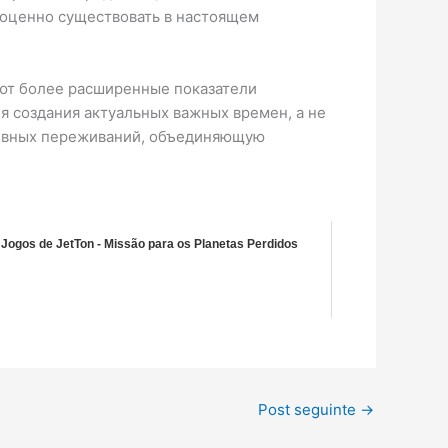
ноценно существовать в настоящем
яют более расширенные показатели
я создания актуальных важных времен, а не
тивных переживаний, объединяющую
Jogos de JetTon - Missão para os Planetas Perdidos
Post seguinte
→