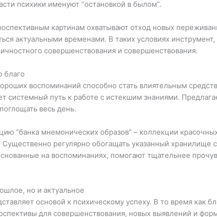
асти психики именуют “остановкой в былом”.
роспективным картинам охватывают отход новых переживани
ься актуальными временами. В таких условиях инструмент
личностного совершенствования и совершенствования.
о благо
ороших воспоминаний способно стать влиятельным средств
ет системный путь к работе с истекшим знаниями. Предлаг
поглощать весь день.
ию “банка мнемонических образов” – коллекции красочных
. Существенно регулярно обогащать указанный хранилище 
основанные на воспоминаниях, помогают тщательнее прочу
ошлое, но и актуальное
тавляет основой к психическому успеху. В то время как б
рспективы для совершенствования, новых выявлений и фор