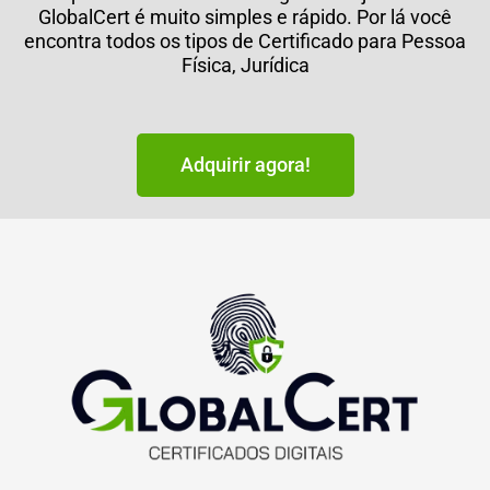
GlobalCert é muito simples e rápido. Por lá você
encontra todos os tipos de Certificado para Pessoa
Física, Jurídica
Adquirir agora!