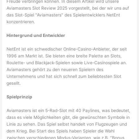
Freude verbringen können. In diesem Artikel wird unsere
Aviamasters Slot Review 2025 vorgestellt, bei der wir uns auf
das Slot-Spiel "Aviamasters" des Spielentwicklers NetEnt
konzentrieren.
Hintergrund und Entwickler
NetEnt ist ein schwedischer Online-Casino-Anbieter, der seit
1996 am Markt ist. Sie bieten eine breite Palette an Slots,
Roulette- und Blackjack-Spielen sowie Live-Casinospiele an.
Aviamasters gehört zu den neueren Spielern des
Unternehmens und hat sich schnell zum beliebtesten Slot
gesellt.
Spielprinzip
Aviamasters ist ein 5-Rad-Slot mit 40 Paylines, was bedeutet,
dass es viele Möglichkeiten gibt, die gewünschten Symbole in
Linie zu sehen. Das Spiel selbst handelt von Flugzeugen und
dem Krieg. Bei Start des Spiels haben Spieler die Wahl
zwischen verschiedenen Modus-Varianten, wie z.B. "Bonus