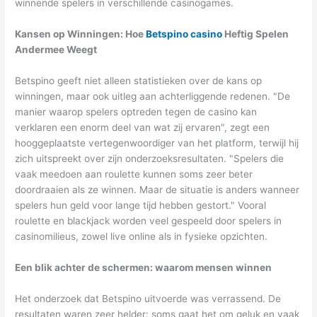
winnende spelers in verschillende casinogames.
Kansen op Winningen: Hoe
Betspino casino
Heftig Spelen
Andermee Weegt
Betspino geeft niet alleen statistieken over de kans op
winningen, maar ook uitleg aan achterliggende redenen. "De
manier waarop spelers optreden tegen de casino kan
verklaren een enorm deel van wat zij ervaren", zegt een
hooggeplaatste vertegenwoordiger van het platform, terwijl hij
zich uitspreekt over zijn onderzoeksresultaten. "Spelers die
vaak meedoen aan roulette kunnen soms zeer beter
doordraaien als ze winnen. Maar de situatie is anders wanneer
spelers hun geld voor lange tijd hebben gestort." Vooral
roulette en blackjack worden veel gespeeld door spelers in
casinomilieus, zowel live online als in fysieke opzichten.
Een blik achter de schermen: waarom mensen winnen
Het onderzoek dat Betspino uitvoerde was verrassend. De
resultaten waren zeer helder: soms gaat het om geluk en vaak