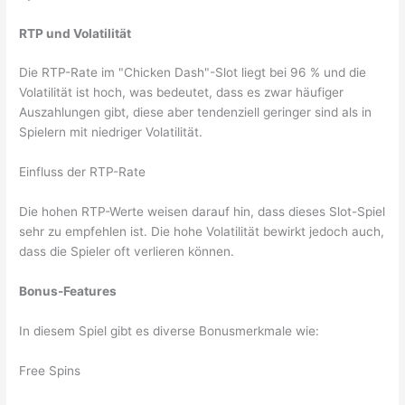
RTP und Volatilität
Die RTP-Rate im "Chicken Dash"-Slot liegt bei 96 % und die
Volatilität ist hoch, was bedeutet, dass es zwar häufiger
Auszahlungen gibt, diese aber tendenziell geringer sind als in
Spielern mit niedriger Volatilität.
Einfluss der RTP-Rate
Die hohen RTP-Werte weisen darauf hin, dass dieses Slot-Spiel
sehr zu empfehlen ist. Die hohe Volatilität bewirkt jedoch auch,
dass die Spieler oft verlieren können.
Bonus-Features
In diesem Spiel gibt es diverse Bonusmerkmale wie:
Free Spins