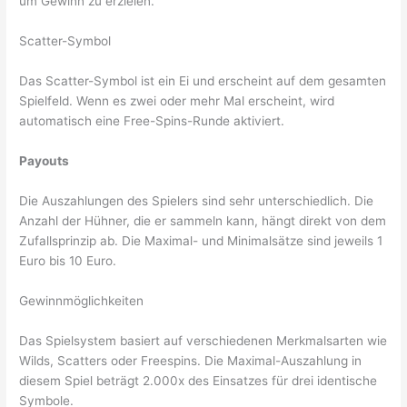
um Gewinn zu erzielen.
Scatter-Symbol
Das Scatter-Symbol ist ein Ei und erscheint auf dem gesamten
Spielfeld. Wenn es zwei oder mehr Mal erscheint, wird
automatisch eine Free-Spins-Runde aktiviert.
Payouts
Die Auszahlungen des Spielers sind sehr unterschiedlich. Die
Anzahl der Hühner, die er sammeln kann, hängt direkt von dem
Zufallsprinzip ab. Die Maximal- und Minimalsätze sind jeweils 1
Euro bis 10 Euro.
Gewinnmöglichkeiten
Das Spielsystem basiert auf verschiedenen Merkmalsarten wie
Wilds, Scatters oder Freespins. Die Maximal-Auszahlung in
diesem Spiel beträgt 2.000x des Einsatzes für drei identische
Symbole.