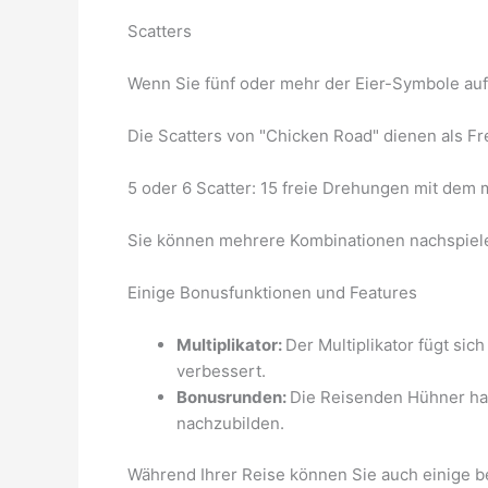
Scatters
Wenn Sie fünf oder mehr der Eier-Symbole auf
Die Scatters von "Chicken Road" dienen als Fr
5 oder 6 Scatter: 15 freie Drehungen mit de
Sie können mehrere Kombinationen nachspielen
Einige Bonusfunktionen und Features
Multiplikator:
Der Multiplikator fügt si
verbessert.
Bonusrunden:
Die Reisenden Hühner ha
nachzubilden.
Während Ihrer Reise können Sie auch einige b