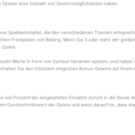
Spieler eine Vielzahl von Gewinnmöglichkeiten haben.
edene Spielautomaten, die den verschiedenen Themen entsprec
chten Freispielen von Belang. Wenn Sie 3 oder mehr der golde
 Spiels.
zahl-Werte in Form von Symbol-Varianten spielen, und haben s
 erhalten Sie den höchsten möglichen Bonus-Gewinn auf Ihrem 
ie viel Prozent der eingesetzten Einsätze zurück in die Beute
 dem Durchschnittswert der Spiele und weist darauf hin, dass di