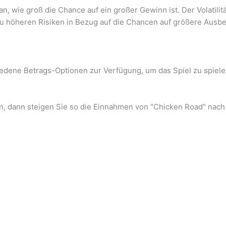
an, wie groß die Chance auf ein großer Gewinn ist. Der Volatili
 zu höheren Risiken in Bezug auf die Chancen auf größere Ausb
edene Betrags-Optionen zur Verfügung, um das Spiel zu spielen
, dann steigen Sie so die Einnahmen von "Chicken Road" nach