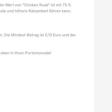
täts-Wert von "Chicken Road" ist mit 75 %
eute und höhere Ratsamkeit führen kann.
. Die Mindest-Betrag ist 0,10 Euro und der
 oben in Ihren Portemonnaie!