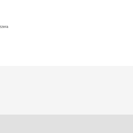
zzera