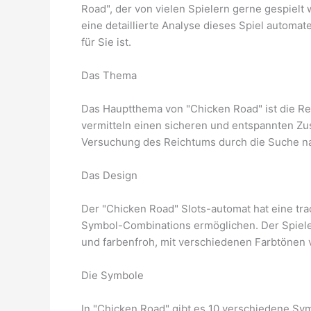
Road", der von vielen Spielern gerne gespielt
eine detaillierte Analyse dieses Spiel automat
für Sie ist.
Das Thema
Das Hauptthema von "Chicken Road" ist die Re
vermitteln einen sicheren und entspannten Zust
Versuchung des Reichtums durch die Suche n
Das Design
Der "Chicken Road" Slots-automat hat eine tra
Symbol-Combinations ermöglichen. Der Spiele-A
und farbenfroh, mit verschiedenen Farbtönen 
Die Symbole
In "Chicken Road" gibt es 10 verschiedene Sym