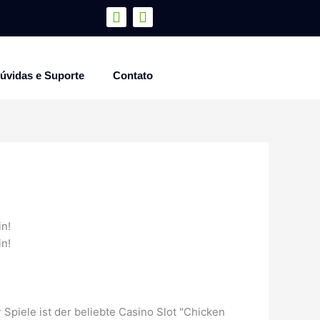
F
I
a
n
c
s
e
t
b
a
úvidas e Suporte
Contato
o
g
o
r
k
a
m
in!
in!
 Spiele ist der beliebte Casino Slot "Chicken