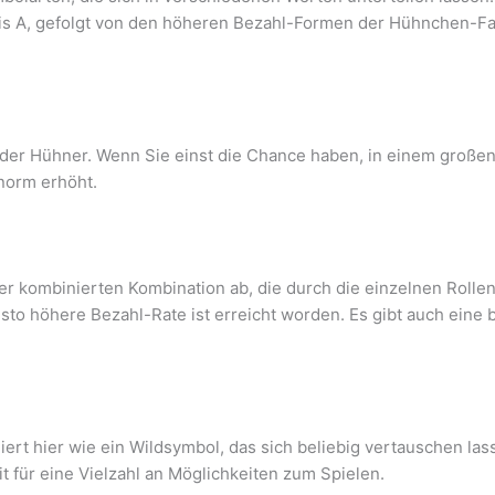
s A, gefolgt von den höheren Bezahl-Formen der Hühnchen-Fam
 der Hühner. Wenn Sie einst die Chance haben, in einem große
norm erhöht.
r kombinierten Kombination ab, die durch die einzelnen Rollen
desto höhere Bezahl-Rate ist erreicht worden. Es gibt auch ein
ert hier wie ein Wildsymbol, das sich beliebig vertauschen las
it für eine Vielzahl an Möglichkeiten zum Spielen.