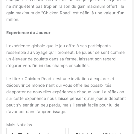
ne s’inquiètent pas trop en raison du gain maximum offert : le
gain maximum de "Chicken Road" est défini à une valeur d’un
million.
Expérience du Joueur
L’expérience globale que le jeu offre à ses participants
ressemble au voyage qu’il promeut. Le joueur se sent comme
un éleveur de poulets dans sa ferme, laissant son regard
s’égarer vers l’infini des champs ensoleillés.
Le titre « Chicken Road » est une invitation à explorer et
découvrir ce monde riant qui vous offre les possibilités
d’apporter de nouvelles expériences chaque jour. La réflexion
sur cette expérience nous laisse penser qu’un joueur débutant
peut s’y sentir un peu perdu, mais il serait facile pour lui de
s’avancer dans l’apprentissage.
Mais Notícias