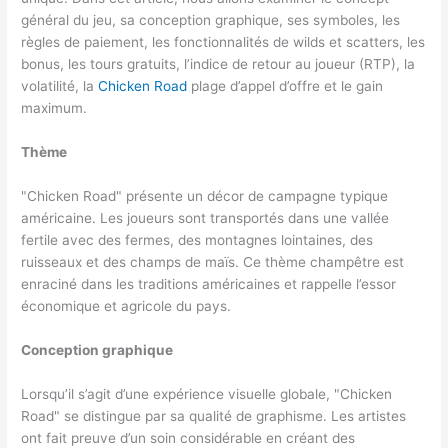
général du jeu, sa conception graphique, ses symboles, les
règles de paiement, les fonctionnalités de wilds et scatters, les
bonus, les tours gratuits, l’indice de retour au joueur (RTP), la
volatilité, la
Chicken Road
plage d’appel d’offre et le gain
maximum.
Thème
"Chicken Road" présente un décor de campagne typique
américaine. Les joueurs sont transportés dans une vallée
fertile avec des fermes, des montagnes lointaines, des
ruisseaux et des champs de maïs. Ce thème champêtre est
enraciné dans les traditions américaines et rappelle l’essor
économique et agricole du pays.
Conception graphique
Lorsqu’il s’agit d’une expérience visuelle globale, "Chicken
Road" se distingue par sa qualité de graphisme. Les artistes
ont fait preuve d’un soin considérable en créant des