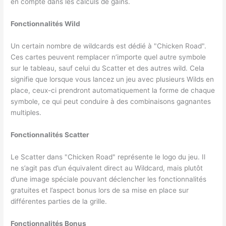
en compte dans les calculs de gains.
Fonctionnalités Wild
Un certain nombre de wildcards est dédié à "Chicken Road".
Ces cartes peuvent remplacer n’importe quel autre symbole
sur le tableau, sauf celui du Scatter et des autres wild. Cela
signifie que lorsque vous lancez un jeu avec plusieurs Wilds en
place, ceux-ci prendront automatiquement la forme de chaque
symbole, ce qui peut conduire à des combinaisons gagnantes
multiples.
Fonctionnalités Scatter
Le Scatter dans "Chicken Road" représente le logo du jeu. Il
ne s’agit pas d’un équivalent direct au Wildcard, mais plutôt
d’une image spéciale pouvant déclencher les fonctionnalités
gratuites et l’aspect bonus lors de sa mise en place sur
différentes parties de la grille.
Fonctionnalités Bonus