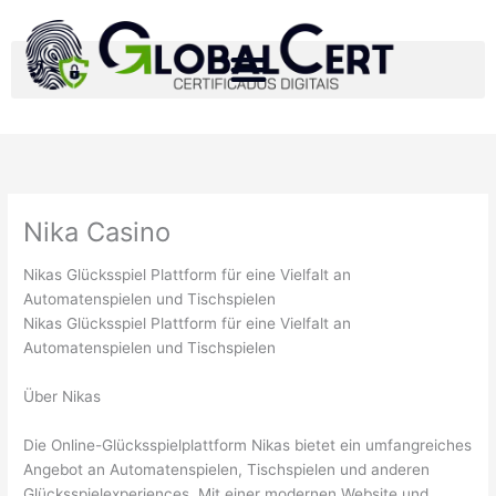
Ir
para
o
conteúdo
Nika Casino
Nikas Glücksspiel Plattform für eine Vielfalt an
Automatenspielen und Tischspielen
Nikas Glücksspiel Plattform für eine Vielfalt an
Automatenspielen und Tischspielen
Über Nikas
Die Online-Glücksspielplattform Nikas bietet ein umfangreiches
Angebot an Automatenspielen, Tischspielen und anderen
Glücksspielexperiences. Mit einer modernen Website und