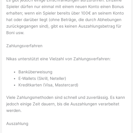
Es gibt jedoch einige Einschränkungen aufzuführen: Einzelne
Spieler dürfen nur einmal mit einem neuen Konto einen Bonus
erhalten; wenn ein Spieler bereits über 100€ an seinem Konto
hat oder darüber liegt (ohne Beträge, die durch Abhebungen
zurückgegangen sind), gibt es keinen Auszahlungsbetrag für
Boni usw.
Zahlungsverfahren
Nikas unterstützt eine Vielzahl von Zahlungsverfahren:
Banküberweisung
E-Wallets (Skrill, Neteller)
Kreditkarten (Visa, Mastercard)
Viele Zahlungsmethoden sind schnell und zuverlässig. Es kann
jedoch einige Zeit dauern, bis die Auszahlungen verarbeitet
werden.
Auszahlung