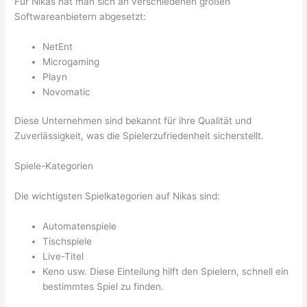
Für Nikas hat man sich an verschiedenen großen
Softwareanbietern abgesetzt:
NetEnt
Microgaming
Playn
Novomatic
Diese Unternehmen sind bekannt für ihre Qualität und
Zuverlässigkeit, was die Spielerzufriedenheit sicherstellt.
Spiele-Kategorien
Die wichtigsten Spielkategorien auf Nikas sind:
Automatenspiele
Tischspiele
Live-Titel
Keno usw. Diese Einteilung hilft den Spielern, schnell ein
bestimmtes Spiel zu finden.