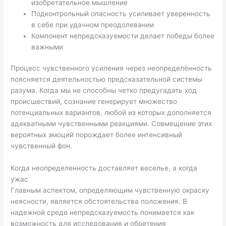
изобретательное мышление
Подконтрольный опасность усиливает уверенность
в себе при удачном преодолевании
Компонент непредсказуемости делает победы более
важными
Процесс чувственного усиления через неопределённость
поясняется деятельностью предсказательной системы
разума. Когда мы не способны четко предугадать ход
происшествий, сознание генерирует множество
потенциальных вариантов, любой из которых дополняется
адекватными чувственными реакциями. Совмещение этих
вероятных эмоций порождает более интенсивный
чувственный фон.
Когда неопределенность доставляет веселье, а когда
ужас
Главным аспектом, определяющим чувственную окраску
неясности, является обстоятельства положения. В
надежной среде непредсказуемость понимается как
возможность для исследования и обретения