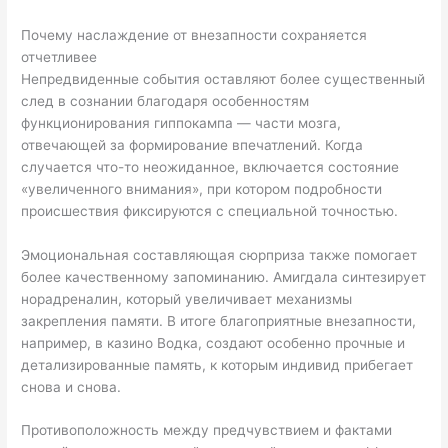
Почему наслаждение от внезапности сохраняется
отчетливее
Непредвиденные события оставляют более существенный
след в сознании благодаря особенностям
функционирования гиппокампа — части мозга,
отвечающей за формирование впечатлений. Когда
случается что-то неожиданное, включается состояние
«увеличенного внимания», при котором подробности
происшествия фиксируются с специальной точностью.
Эмоциональная составляющая сюрприза также помогает
более качественному запоминанию. Амигдала синтезирует
норадреналин, который увеличивает механизмы
закрепления памяти. В итоге благоприятные внезапности,
например, в казино Водка, создают особенно прочные и
детализированные память, к которым индивид прибегает
снова и снова.
Противоположность между предчувствием и фактами