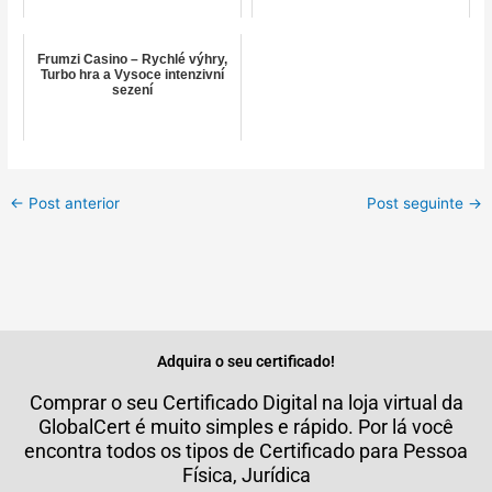
Frumzi Casino – Rychlé výhry,
Turbo hra a Vysoce intenzivní
sezení
←
Post anterior
Post seguinte
→
Adquira o seu certificado!
Comprar o seu Certificado Digital na loja virtual da
GlobalCert é muito simples e rápido. Por lá você
encontra todos os tipos de Certificado para Pessoa
Física, Jurídica