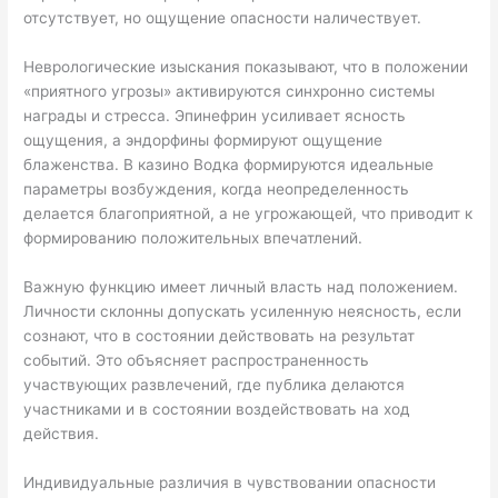
отсутствует, но ощущение опасности наличествует.
Неврологические изыскания показывают, что в положении
«приятного угрозы» активируются синхронно системы
награды и стресса. Эпинефрин усиливает ясность
ощущения, а эндорфины формируют ощущение
блаженства. В казино Водка формируются идеальные
параметры возбуждения, когда неопределенность
делается благоприятной, а не угрожающей, что приводит к
формированию положительных впечатлений.
Важную функцию имеет личный власть над положением.
Личности склонны допускать усиленную неясность, если
сознают, что в состоянии действовать на результат
событий. Это объясняет распространенность
участвующих развлечений, где публика делаются
участниками и в состоянии воздействовать на ход
действия.
Индивидуальные различия в чувствовании опасности