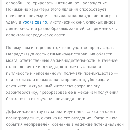
способны генерировать интенсивное наслаждение.
Понимание характера этого явления способствует
прояснить, почему мы получаем наслаждение от игр на
удачу в
Vodka casino
, мистических книг, опасных видов
деятельности и разнообразных занятий, сопряженных с
аспектом непредсказуемости.
Почему нам интересно то, что не удается предугадать
Непредсказуемость стимулирует старейшие области
мозга, ответственные за жизнедеятельность. В течение
становления те индивиды, которые выказывали
пытливость к непознанному, получали преимущество —
они открывали новые запасы провианта, убежища и
спутников. Актуальный интеллект сохранил эту
характеристику, преобразовав её в механизм получения
блаженства от изучения неизведанного.
Дофаминовая структура реагирует не столько на само
вознаграждение, сколько на его ожидание. Когда финал
события неопределён, сознание в надежде потенциальной