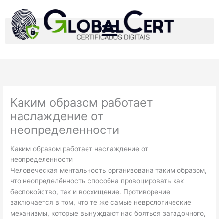
Ir
para
o
conteúdo
Каким образом работает
наслаждение от
неопределенности
Каким образом работает наслаждение от
неопределенности
Человеческая ментальность организована таким образом,
что неопределённость способна провоцировать как
беспокойство, так и восхищение. Противоречие
заключается в том, что те же самые неврологические
механизмы, которые вынуждают нас бояться загадочного,