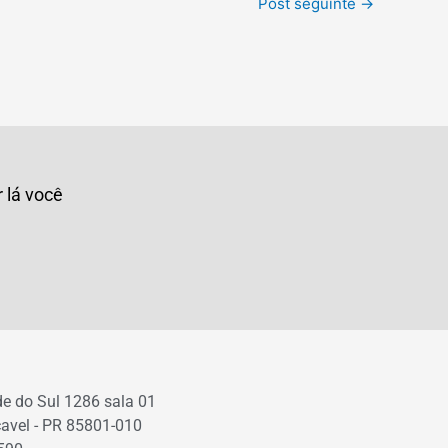
Post seguinte
→
r lá você
e do Sul 1286 sala 01
vel - PR 85801-010