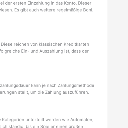
ei der ersten Einzahlung in das Konto. Dieser
esen. Es gibt auch weitere regelmäßige Boni,
 Diese reichen von klassischen Kreditkarten
olgreiche Ein- und Auszahlung ist, dass der
uszahlungsdauer kann je nach Zahlungsmethode
derungen stellt, um die Zahlung auszuführen.
ne Kategorien unterteilt werden wie Automaten,
ich ständig, bis ein Spieler einen großen