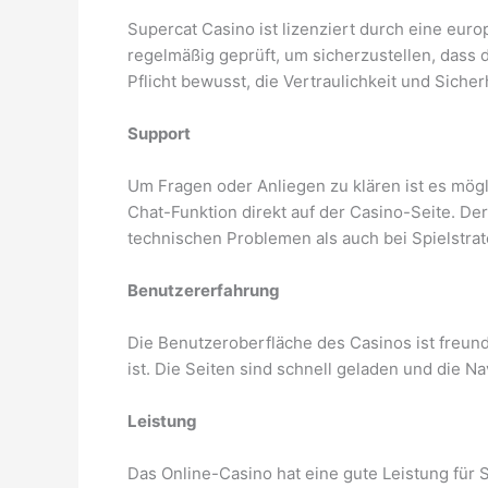
Supercat Casino ist lizenziert durch eine eu
regelmäßig geprüft, um sicherzustellen, dass 
Pflicht bewusst, die Vertraulichkeit und Siche
Support
Um Fragen oder Anliegen zu klären ist es mög
Chat-Funktion direkt auf der Casino-Seite. De
technischen Problemen als auch bei Spielstrat
Benutzererfahrung
Die Benutzeroberfläche des Casinos ist freund
ist. Die Seiten sind schnell geladen und die Na
Leistung
Das Online-Casino hat eine gute Leistung für S