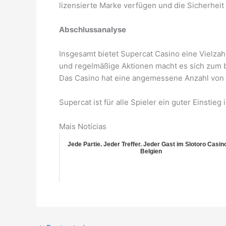
lizensierte Marke verfügen und die Sicherheit 
Abschlussanalyse
Insgesamt bietet Supercat Casino eine Vielzahl
und regelmäßige Aktionen macht es sich zum b
Das Casino hat eine angemessene Anzahl von 
Supercat ist für alle Spieler ein guter Einstie
Mais Notícias
Jede Partie. Jeder Treffer. Jeder Gast im Slotoro Casino
Belgien