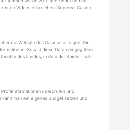
 Unternehmen wurde 2010 gegründet und hat
ernsten Videoslots reichen. Supercat Casino
 über die Website des Casinos erfolgen. Die
nformationen. Sobald diese Daten eingegeben
Gesetze des Landes, in dem der Spieler sich
 Profilinformationen überprüfen und
h kann man ein eigenes Budget setzen und