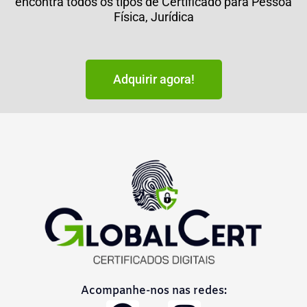
encontra todos os tipos de Certificado para Pessoa
Física, Jurídica
Adquirir agora!
Acompanhe-nos nas redes: