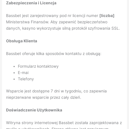
Zabezpieczenia i Licencja
Bassbet jest zarejestrowany pod nr licencji numer
[liczba]
Ministerstwa Finansów. Aby zapewnić bezpieczeństwo
danych, kasyno wykorzystuje silną protokół szyfrowania SSL.
Obsługa Klienta
Bassbet oferuje kilka sposobów kontaktu z obsługą:
Formularz kontaktowy
E-mai
Telefony
Wsparcie jest dostępne 7 dni w tygodniu, co zapewnia
nieprzerwane wsparcie przez cały dzień.
Doświadczenie Użytkownika
Witryna strony internetowej Bassbet została zaprojektowana z