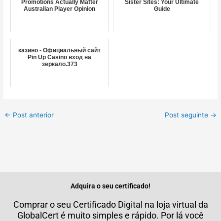
Promotions Actually Matter
Sister Sites: Your Ultimate
Australian Player Opinion
Guide
казино - Официальный сайт
Pin Up Casino вход на
зеркало.373
←
Post anterior
Post seguinte
→
Adquira o seu certificado!
Comprar o seu Certificado Digital na loja virtual da
GlobalCert é muito simples e rápido. Por lá você