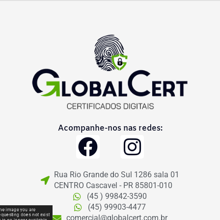
Acompanhe-nos nas redes:
F
I
a
n
Rua Rio Grande do Sul 1286 sala 01
c
s
CENTRO Cascavel - PR 85801-010
(45 ) 99842-3590
e
t
(45) 99903-4477
comercial@globalcert.com.br