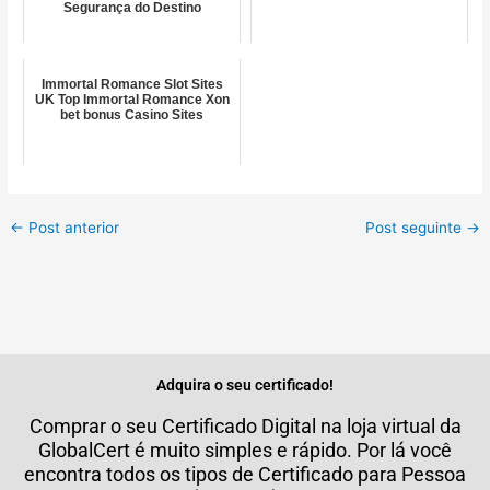
Segurança do Destino
Immortal Romance Slot Sites
UK Top Immortal Romance Xon
bet bonus Casino Sites
←
Post anterior
Post seguinte
→
Adquira o seu certificado!
Comprar o seu Certificado Digital na loja virtual da
GlobalCert é muito simples e rápido. Por lá você
encontra todos os tipos de Certificado para Pessoa