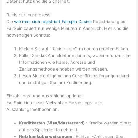
Datenschutz und die Sicherheit.
Registrierungsprozess
Die
wie man sich registriert Fairspin Casino
Registrierung bei
FairSpin dauert nur wenige Minuten in Anspruch. Hier sind die
notwendigen Schritte:
Klicken Sie auf "Registrieren" im oberen rechten Ecken.
Füllen Sie das Anmeldeformular aus, wobei erforderliche
Informationen wie Name, Adresse und
Zahlungsmethode eingeben werden müssen.
Lesen Sie die Allgemeinen Geschäftsbedingungen durch
und bestätigen Sie Ihre Zustimmung.
Einzahlungs- und Auszahlungsoptionen
FairSpin bietet eine Vielzahl an Einzahlungs- und
Auszahlungsmethoden an:
Kreditkarten (Visa/Mastercard)
: Kredite werden direkt
auf das Spielerkonto gebucht.
Netzbanküberweisungen
: Echtzeit-Zahlungen über