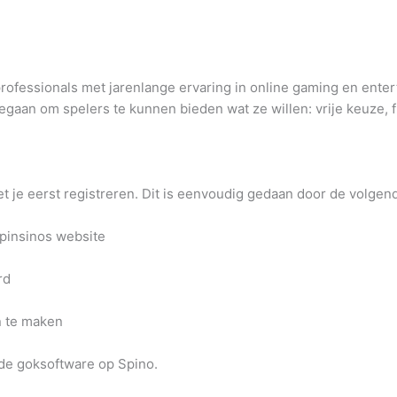
professionals met jarenlange ervaring in online gaming en ente
egaan om spelers te kunnen bieden wat ze willen: vrije keuze, f
je eerst registreren. Dit is eenvoudig gedaan door de volgend
Spinsinos website
rd
n te maken
nde goksoftware op Spino.