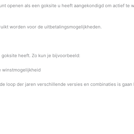
kunt openen als een goksite u heeft aangekondigd om actief te
ruikt worden voor de uitbetalingsmogelijkheden.
 goksite heeft. Zo kun je bijvoorbeeld:
e winstmogelijkheid
n de loop der jaren verschillende versies en combinaties is gaan