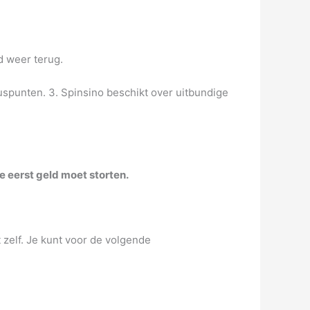
d weer terug.
uspunten. 3. Spinsino beschikt over uitbundige
 eerst geld moet storten.
 zelf. Je kunt voor de volgende