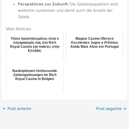
Perspektiven zur Zukunft:
Die Spielerpopulation wird
weiterhin zunehmen und damit auch die Anzahl der
Spiele.
Mais Notícias
Πόσο προστατευμένος είναι ο
Magius Casino Oferece
λογαριασμός σας στο Rich
Excelentes Jogos e Prêmios
Royal Casino για παίκτες στην
Ainda Mais Altos em Portugal
Ελλάδα;
Bankoptionen Umfassende
Zahlungslösungen im Rich
Royal Casino in Belgien
←
Post anterior
Post seguinte
→