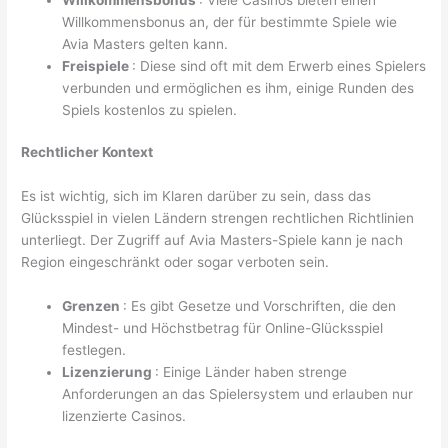
Willkommensbonus an, der für bestimmte Spiele wie
Avia Masters gelten kann.
Freispiele
: Diese sind oft mit dem Erwerb eines Spielers
verbunden und ermöglichen es ihm, einige Runden des
Spiels kostenlos zu spielen.
Rechtlicher Kontext
Es ist wichtig, sich im Klaren darüber zu sein, dass das
Glücksspiel in vielen Ländern strengen rechtlichen Richtlinien
unterliegt. Der Zugriff auf Avia Masters-Spiele kann je nach
Region eingeschränkt oder sogar verboten sein.
Grenzen
: Es gibt Gesetze und Vorschriften, die den
Mindest- und Höchstbetrag für Online-Glücksspiel
festlegen.
Lizenzierung
: Einige Länder haben strenge
Anforderungen an das Spielersystem und erlauben nur
lizenzierte Casinos.