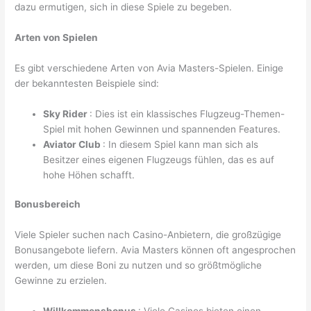
dazu ermutigen, sich in diese Spiele zu begeben.
Arten von Spielen
Es gibt verschiedene Arten von Avia Masters-Spielen. Einige
der bekanntesten Beispiele sind:
Sky Rider
: Dies ist ein klassisches Flugzeug-Themen-
Spiel mit hohen Gewinnen und spannenden Features.
Aviator Club
: In diesem Spiel kann man sich als
Besitzer eines eigenen Flugzeugs fühlen, das es auf
hohe Höhen schafft.
Bonusbereich
Viele Spieler suchen nach Casino-Anbietern, die großzügige
Bonusangebote liefern. Avia Masters können oft angesprochen
werden, um diese Boni zu nutzen und so größtmögliche
Gewinne zu erzielen.
Willkommensbonus
: Viele Casinos bieten einen