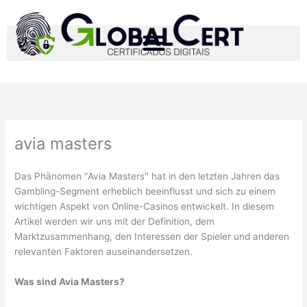
Ir
para
o
conteúdo
avia masters
Das Phänomen "Avia Masters" hat in den letzten Jahren das
Gambling-Segment erheblich beeinflusst und sich zu einem
wichtigen Aspekt von Online-Casinos entwickelt. In diesem
Artikel werden wir uns mit der Definition, dem
Marktzusammenhang, den Interessen der Spieler und anderen
relevanten Faktoren auseinandersetzen.
Was sind Avia Masters?