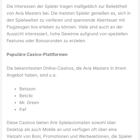
Die Interessen der Spieler tragen maßgeblich zur Beliebtheit
von Avia Masters bei. Die meisten Spieler genießen es, sich in
den Spielwelten zu verlieren und spannende Abenteuer mit
Flugzeugen live erleben zu können. Viele sind auch an der
Aussicht interessiert, hohe Gewinne aufgrund von speziellen
Features oder Bonusrunden zu erzielen.
Populäre Casino-Plattformen
Die bekanntesten Online-Casinos, die Avia Masters in ihrem
Angebot haben, sind u.a:
Betsson
Betclic
Mr. Green
Paf
Diese Casinos bieten ihre Spielautomaten sowohl über
Desktop als auch Mobile an und verfügen oft über eine
Vielzahl von Boni, Promotionen und Werbeaktionen, die Spieler