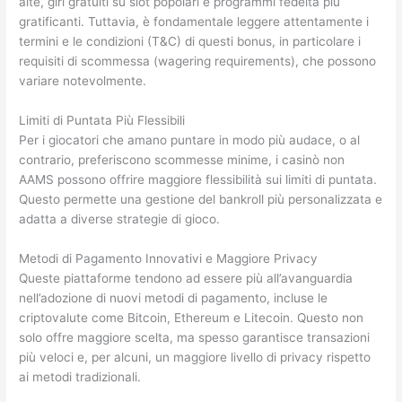
alte, giri gratuiti su slot popolari e programmi fedeltà più
gratificanti. Tuttavia, è fondamentale leggere attentamente i
termini e le condizioni (T&C) di questi bonus, in particolare i
requisiti di scommessa (wagering requirements), che possono
variare notevolmente.
Limiti di Puntata Più Flessibili
Per i giocatori che amano puntare in modo più audace, o al
contrario, preferiscono scommesse minime, i casinò non
AAMS possono offrire maggiore flessibilità sui limiti di puntata.
Questo permette una gestione del bankroll più personalizzata e
adatta a diverse strategie di gioco.
Metodi di Pagamento Innovativi e Maggiore Privacy
Queste piattaforme tendono ad essere più all’avanguardia
nell’adozione di nuovi metodi di pagamento, incluse le
criptovalute come Bitcoin, Ethereum e Litecoin. Questo non
solo offre maggiore scelta, ma spesso garantisce transazioni
più veloci e, per alcuni, un maggiore livello di privacy rispetto
ai metodi tradizionali.