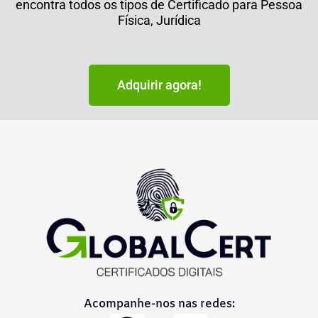
encontra todos os tipos de Certificado para Pessoa
Física, Jurídica
Adquirir agora!
Acompanhe-nos nas redes: