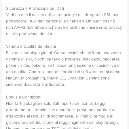
Sicurezza e Protezione dei Dati
Verifica che il casinò utilizzi tecnologie di crittografia SSL per
proteggere i tuoi dati personali e finanziari. Un buon casinò
non AAMS dovrebbe anche avere politiche chiare sulla privacy
e sulla protezione dei dati.
Varietà e Qualità dei Giochi
Esplora il catalogo giochi. Cerca casinò che offrano una vasta
gamma di slot, giochi da tavolo (roulette, blackjack, baccarat,
poker), video poker e, se ti piace, una sezione di casinò live di
alta qualità. Controlla anche i fornitori di software: nomi come
NetEnt, Microgaming, Play’n GO, Evolution Gaming sono
sinonimo di qualità e affidabilità.
Bonus e Condizioni
Non farti abbagliare solo dall’importo del bonus. Leggi
attentamente i termini e le condizioni, prestando particolare
attenzione ai requisiti di scommessa, ai limiti di tempo e ai
giochi che contribuiscono al raggiungimento del playthrough.
Un bonus generoso con T&C irrealistici è inutile.