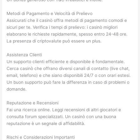
Metodi di Pagamento e Velocità di Prelievo
Assicurati che il casinò offra metodi di pagamento comodi e
sicuri per te. Verifica i tempi di prelievo: i casinò migliori
elaborano le richieste rapidamente, spesso entro 24-48 ore.
La presenza di criptovalute può essere un plus.
Assistenza Clienti
Un supporto clienti efficiente e disponibile è fondamentale.
Cerca casinò che offrano diversi canali di contatto (live chat,
email, telefono) e che siano disponibili 24/7 o con orari estesi.
Un buon supporto può fare la differenza in caso di problemi o
domande.
Reputazione e Recensioni
Fai una ricerca online. Leggi recensioni di altri giocatori e
consulta forum specializzati. Un casinò con una buona
reputazione è un segnale di affidabilità.
Rischi e Considerazioni Importanti