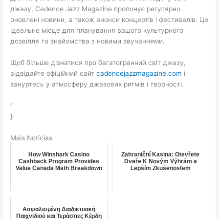
джазу, Cadence Jazz Magazine пропонує регулярно
оновлені новини, а також анонси концертів і фестивалів. Це
ідеальне місце для планування вашого культурного
дозвілля та знайомства з новими звучаннями.
Щоб більше дізнатися про багатогранний світ джазу,
відвідайте офіційний сайт
cadencejazzmagazine.com
і
зануртесь у атмосферу джазових ритмів і творчості.
”
}
Mais Notícias
How Winshark Casino
Zahraniční Kasina: Otevřete
Cashback Program Provides
Dveře K Novým Výhrám a
Value Canada Math Breakdown
Lepším Zkušenostem
Ασφαλισμένη Διαδικτυακή
Παιχνιδιού και Τεράστιες Κέρδη