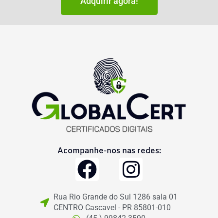
Adquirir agora!
Acompanhe-nos nas redes:
F
I
a
n
Rua Rio Grande do Sul 1286 sala 01
c
s
CENTRO Cascavel - PR 85801-010