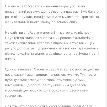
Cadence Jazz Magazine – це онлайн-ресурс, який
присвячений всьому, що пов’язано з джазом. Вже багато
років він служить платформою для музикантів, критиків та
шанувальників цього жанру по всьому світу.
На сайті ви знайдете різноманітні матеріали: від новин
індустрії до глибоких аналітичних рецензій альбомів, а
також ексклюзивні інтерв’ю з відомими артистами. Цей
ресурс допомагає підтримувати зв’язок між музикантами
різних поколінь та допомагає відкривати нові імена у світі
джазу.
Однією з переваг Cadence Jazz Magazine є його акцент на
незалежних і авангардних напрямках музики. Тут часто
публікуються огляди про творчість менш відомих
виконавців, що робить сайт унікальним джерелом
інформації для тих, хто хоче розширити свої музичні
горизонти.
Для тих, хто прагне бути в курсі останніх подій у світі