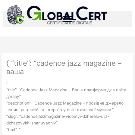
Ir
para
o
conteúdo
{ “title”: “cadence jazz magazine –
ваша
{
“title”: “Cadence Jazz Magazine – Ваша платформа для світу
джазу”,
“description”: “Cadence Jazz Magazine – провідне джерело
новин, рецензій та інтерв’ю у світі джазової музики.”,
“slug”: “cadencejazzmagazine-vidomyi-dzherelo-dlia-
dzhazovykh-shanuvachiv”,
“text”: “