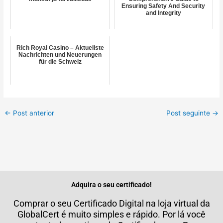
Ensuring Safety And Security
and Integrity
Rich Royal Casino – Aktuellste
Nachrichten und Neuerungen
für die Schweiz
←
Post anterior
Post seguinte
→
Adquira o seu certificado!
Comprar o seu Certificado Digital na loja virtual da
GlobalCert é muito simples e rápido. Por lá você