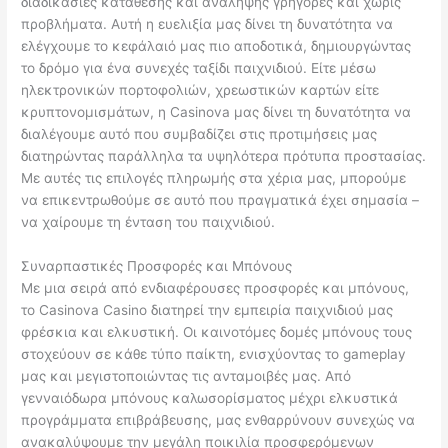
διαδικασίες κατάθεσης και ανάληψης γρήγορες και χωρίς
προβλήματα. Αυτή η ευελιξία μας δίνει τη δυνατότητα να
ελέγχουμε το κεφάλαιό μας πιο αποδοτικά, δημιουργώντας
το δρόμο για ένα συνεχές ταξίδι παιχνιδιού. Είτε μέσω
ηλεκτρονικών πορτοφολιών, χρεωστικών καρτών είτε
κρυπτονομισμάτων, η Casinova μας δίνει τη δυνατότητα να
διαλέγουμε αυτό που συμβαδίζει στις προτιμήσεις μας
διατηρώντας παράλληλα τα υψηλότερα πρότυπα προστασίας.
Με αυτές τις επιλογές πληρωμής στα χέρια μας, μπορούμε
να επικεντρωθούμε σε αυτό που πραγματικά έχει σημασία –
να χαίρουμε τη ένταση του παιχνιδιού.
Συναρπαστικές Προσφορές και Μπόνους
Με μια σειρά από ενδιαφέρουσες προσφορές και μπόνους,
το Casinova Casino διατηρεί την εμπειρία παιχνιδιού μας
φρέσκια και ελκυστική. Οι καινοτόμες δομές μπόνους τους
στοχεύουν σε κάθε τύπο παίκτη, ενισχύοντας το gameplay
μας και μεγιστοποιώντας τις ανταμοιβές μας. Από
γενναιόδωρα μπόνους καλωσορίσματος μέχρι ελκυστικά
προγράμματα επιβράβευσης, μας ενθαρρύνουν συνεχώς να
ανακαλύψουμε την μεγάλη ποικιλία προσφερόμενων