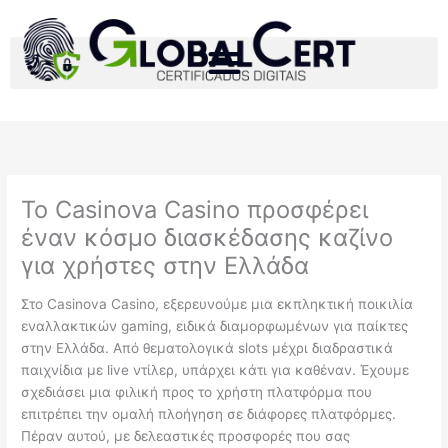
Ir
para
o
conteúdo
Το Casinova Casino προσφέρει
έναν κόσμο διασκέδασης καζίνο
για χρήστες στην Ελλάδα
Στο Casinova Casino, εξερευνούμε μια εκπληκτική ποικιλία
εναλλακτικών gaming, ειδικά διαμορφωμένων για παίκτες
στην Ελλάδα. Από θεματολογικά slots μέχρι διαδραστικά
παιχνίδια με live ντίλερ, υπάρχει κάτι για καθέναν. Έχουμε
σχεδιάσει μια φιλική προς το χρήστη πλατφόρμα που
επιτρέπει την ομαλή πλοήγηση σε διάφορες πλατφόρμες.
Πέραν αυτού, με δελεαστικές προσφορές που σας