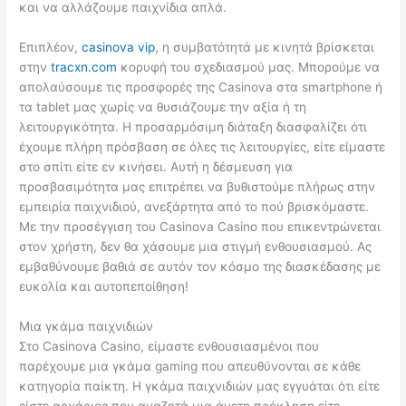
και να αλλάζουμε παιχνίδια απλά.
Επιπλέον,
casinova vip
, η συμβατότητά με κινητά βρίσκεται
στην
tracxn.com
κορυφή του σχεδιασμού μας. Μπορούμε να
απολαύσουμε τις προσφορές της Casinova στα smartphone ή
τα tablet μας χωρίς να θυσιάζουμε την αξία ή τη
λειτουργικότητα. Η προσαρμόσιμη διάταξη διασφαλίζει ότι
έχουμε πλήρη πρόσβαση σε όλες τις λειτουργίες, είτε είμαστε
στο σπίτι είτε εν κινήσει. Αυτή η δέσμευση για
προσβασιμότητα μας επιτρέπει να βυθιστούμε πλήρως στην
εμπειρία παιχνιδιού, ανεξάρτητα από το πού βρισκόμαστε.
Με την προσέγγιση του Casinova Casino που επικεντρώνεται
στον χρήστη, δεν θα χάσουμε μια στιγμή ενθουσιασμού. Ας
εμβαθύνουμε βαθιά σε αυτόν τον κόσμο της διασκέδασης με
ευκολία και αυτοπεποίθηση!
Μια γκάμα παιχνιδιών
Στο Casinova Casino, είμαστε ενθουσιασμένοι που
παρέχουμε μια γκάμα gaming που απευθύνονται σε κάθε
κατηγορία παίκτη. Η γκάμα παιχνιδιών μας εγγυάται ότι είτε
είστε αρχάριος που αναζητά μια άνετη πρόκληση είτε