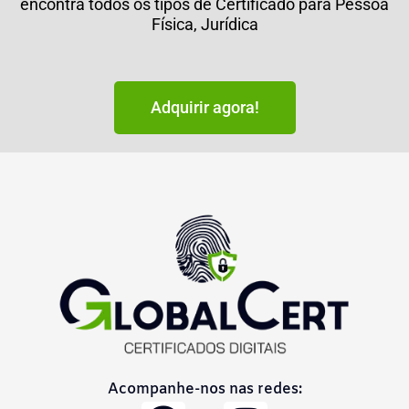
encontra todos os tipos de Certificado para Pessoa
Física, Jurídica
Adquirir agora!
Acompanhe-nos nas redes: