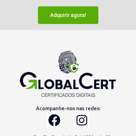
Adquirir agora!
Acompanhe-nos nas redes:
F
I
a
n