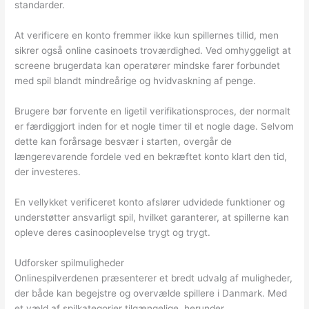
standarder.
At verificere en konto fremmer ikke kun spillernes tillid, men
sikrer også online casinoets troværdighed. Ved omhyggeligt at
screene brugerdata kan operatører mindske farer forbundet
med spil blandt mindreårige og hvidvaskning af penge.
Brugere bør forvente en ligetil verifikationsproces, der normalt
er færdiggjort inden for et nogle timer til et nogle dage. Selvom
dette kan forårsage besvær i starten, overgår de
længerevarende fordele ved en bekræftet konto klart den tid,
der investeres.
En vellykket verificeret konto afslører udvidede funktioner og
understøtter ansvarligt spil, hvilket garanterer, at spillerne kan
opleve deres casinooplevelse trygt og trygt.
Udforsker spilmuligheder
Onlinespilverdenen præsenterer et bredt udvalg af muligheder,
der både kan begejstre og overvælde spillere i Danmark. Med
et væld af spilkategorier tilgængelige, herunder