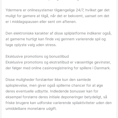
Ydermere er onlinesystemer tilgængelige 24/7, hvilket gør det
muligt for gamere at tilgå, når det er bekvemt, uanset om det
er i middagspausen eller sent om aftenen.
Den elektroniske karakter af disse spilplatforme indikerer også,
at gamerne hurtigt kan finde vej gennem varierende spil og
tage oplyste valg uden stress.
Eksklusive promotions og bonustilbud
Eksklusive promotions og ekstratilbud er væsentlige gevinster,
der følger med online casinoregistrering for spillere i Danmark.
Disse muligheder forstærker ikke kun den samlede
spiloplevelse, men giver også spillerne chancer for at øge
deres eventuelle udbytte. Indledende bonusser kan for
eksempel forstørre deres initiale deponeringer betydeligt, så
friske brugere kan udforske varierende spilaktiviteter uden den
umiddelbare monetære udgift.