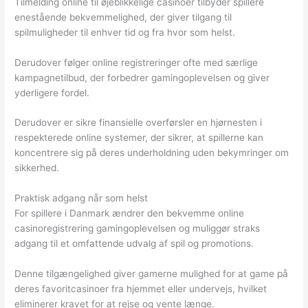
Tilmelding online til øjeblikkelige casinoer tilbyder spillere
enestående bekvemmelighed, der giver tilgang til
spilmuligheder til enhver tid og fra hvor som helst.
Derudover følger online registreringer ofte med særlige
kampagnetilbud, der forbedrer gamingoplevelsen og giver
yderligere fordel.
Derudover er sikre finansielle overførsler en hjørnesten i
respekterede online systemer, der sikrer, at spillerne kan
koncentrere sig på deres underholdning uden bekymringer om
sikkerhed.
Praktisk adgang når som helst
For spillere i Danmark ændrer den bekvemme online
casinoregistrering gamingoplevelsen og muliggør straks
adgang til et omfattende udvalg af spil og promotions.
Denne tilgængelighed giver gamerne mulighed for at game på
deres favoritcasinoer fra hjemmet eller undervejs, hvilket
eliminerer kravet for at rejse og vente længe.