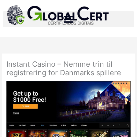
Ir
para
o
conteúdo
Instant Casino – Nemme trin til
registrering for Danmarks spillere