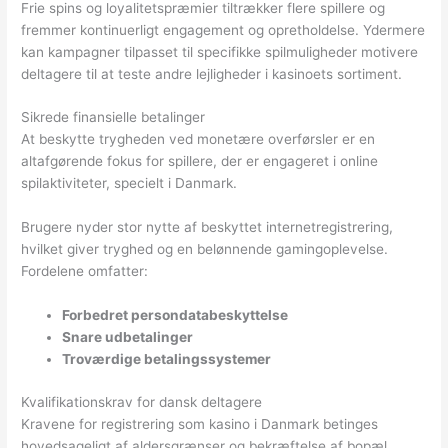
Frie spins og loyalitetspræmier tiltrækker flere spillere og
fremmer kontinuerligt engagement og opretholdelse. Ydermere
kan kampagner tilpasset til specifikke spilmuligheder motivere
deltagere til at teste andre lejligheder i kasinoets sortiment.
Sikrede finansielle betalinger
At beskytte trygheden ved monetære overførsler er en
altafgørende fokus for spillere, der er engageret i online
spilaktiviteter, specielt i Danmark.
Brugere nyder stor nytte af beskyttet internetregistrering,
hvilket giver tryghed og en belønnende gamingoplevelse.
Fordelene omfatter:
Forbedret persondatabeskyttelse
Snare udbetalinger
Troværdige betalingssystemer
Kvalifikationskrav for dansk deltagere
Kravene for registrering som kasino i Danmark betinges
hovedsageligt af aldersgrænser og bekræftelse af bopæl.