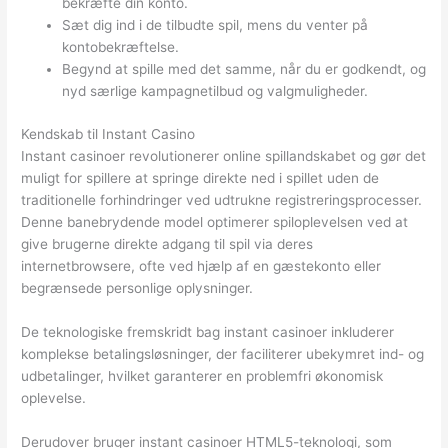
bekræfte din konto.
Sæt dig ind i de tilbudte spil, mens du venter på
kontobekræftelse.
Begynd at spille med det samme, når du er godkendt, og
nyd særlige kampagnetilbud og valgmuligheder.
Kendskab til Instant Casino
Instant casinoer revolutionerer online spillandskabet og gør det
muligt for spillere at springe direkte ned i spillet uden de
traditionelle forhindringer ved udtrukne registreringsprocesser.
Denne banebrydende model optimerer spiloplevelsen ved at
give brugerne direkte adgang til spil via deres
internetbrowsere, ofte ved hjælp af en gæstekonto eller
begrænsede personlige oplysninger.
De teknologiske fremskridt bag instant casinoer inkluderer
komplekse betalingsløsninger, der faciliterer ubekymret ind- og
udbetalinger, hvilket garanterer en problemfri økonomisk
oplevelse.
Derudover bruger instant casinoer HTML5-teknologi, som