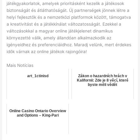
játékgyakorlatok, amelyek prioritásként kezelik a játékosok
biztonságát és átláthatóságát. Új partnerségek jönnek létre a
helyi fejlesztők és a nemzetközi platformok között, támogatva
a kreativitást és a játékkínálat változatosságát. Ezekkel a
változásokkal a magyar online játékjelenet dinamikus
környezetté válik, amely állandóan alkalmazkodik az
igényeidhez és preferenciáidhoz. Maradj velünk, mert érdekes
idők várnak az online játékok rajongóira!
Mais Notícias
art_1ctinisd
Zákon o hazardních hrách v
Kalifornii: Zde je 8 věcí, které
byste měli vědět
Online Casino Ontario Overview
and Options – King-Pari