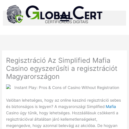
Ir
para
o
conteúdo
Regisztráció Az Simplified Mafia
Casino egyszerűsíti a regisztrációt
Magyarországon
Valóban lehetséges, hogy az online kaszinó regisztráció sebes
és biztonságos is legyen? A magyarországi Simplified
Mafia
Casino úgy tűnik, hogy lehetséges. Hozzáállásuk csökkenti a
regisztrációval általában járó kellemetlenségeket,
megengedve, hogy azonnal belevágj az akcióba. De hogyan