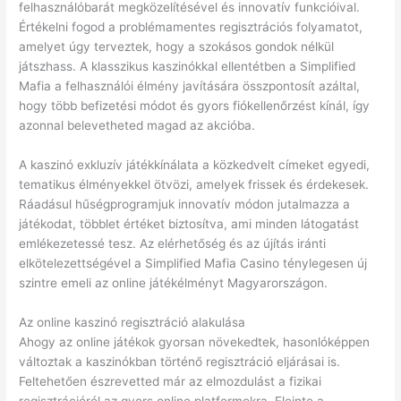
felhasználóbarát megközelítésével és innovatív funkcióival.
Értékelni fogod a problémamentes regisztrációs folyamatot,
amelyet úgy terveztek, hogy a szokásos gondok nélkül
játszhass. A klasszikus kaszinókkal ellentétben a Simplified
Mafia a felhasználói élmény javítására összpontosít azáltal,
hogy több befizetési módot és gyors fiókellenőrzést kínál, így
azonnal belevetheted magad az akcióba.
A kaszinó exkluzív játékkínálata a közkedvelt címeket egyedi,
tematikus élményekkel ötvözi, amelyek frissek és érdekesek.
Ráadásul hűségprogramjuk innovatív módon jutalmazza a
játékodat, többlet értéket biztosítva, ami minden látogatást
emlékezetessé tesz. Az elérhetőség és az újítás iránti
elkötelezettségével a Simplified Mafia Casino ténylegesen új
szintre emeli az online játékélményt Magyarországon.
Az online kaszinó regisztráció alakulása
Ahogy az online játékok gyorsan növekedtek, hasonlóképpen
változtak a kaszinókban történő regisztráció eljárásai is.
Feltehetően észrevetted már az elmozdulást a fizikai
regisztrációról az gyors online platformokra. Eleinte a