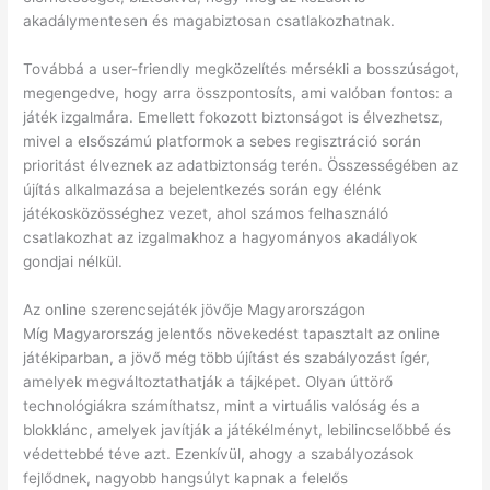
akadálymentesen és magabiztosan csatlakozhatnak.
Továbbá a user-friendly megközelítés mérsékli a bosszúságot,
megengedve, hogy arra összpontosíts, ami valóban fontos: a
játék izgalmára. Emellett fokozott biztonságot is élvezhetsz,
mivel a elsőszámú platformok a sebes regisztráció során
prioritást élveznek az adatbiztonság terén. Összességében az
újítás alkalmazása a bejelentkezés során egy élénk
játékosközösséghez vezet, ahol számos felhasználó
csatlakozhat az izgalmakhoz a hagyományos akadályok
gondjai nélkül.
Az online szerencsejáték jövője Magyarországon
Míg Magyarország jelentős növekedést tapasztalt az online
játékiparban, a jövő még több újítást és szabályozást ígér,
amelyek megváltoztathatják a tájképet. Olyan úttörő
technológiákra számíthatsz, mint a virtuális valóság és a
blokklánc, amelyek javítják a játékélményt, lebilincselőbbé és
védettebbé téve azt. Ezenkívül, ahogy a szabályozások
fejlődnek, nagyobb hangsúlyt kapnak a felelős