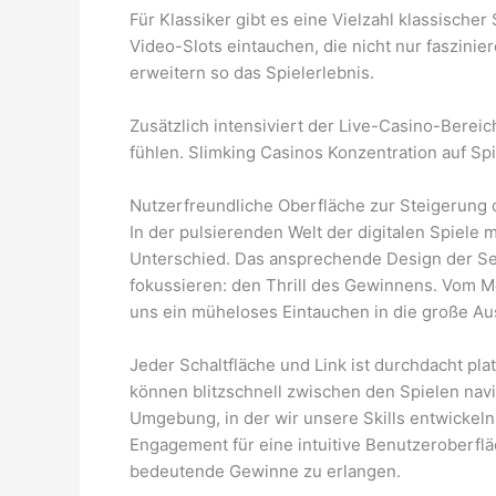
Für Klassiker gibt es eine Vielzahl klassisch
Video-Slots eintauchen, die nicht nur faszini
erweitern so das Spielerlebnis.
Zusätzlich intensiviert der Live-Casino-Bere
fühlen. Slimking Casinos Konzentration auf Spie
Nutzerfreundliche Oberfläche zur Steigerung 
In der pulsierenden Welt der digitalen Spiele
Unterschied. Das ansprechende Design der Seit
fokussieren: den Thrill des Gewinnens. Vom M
uns ein müheloses Eintauchen in die große Au
Jeder Schaltfläche und Link ist durchdacht pla
können blitzschnell zwischen den Spielen navi
Umgebung, in der wir unsere Skills entwickel
Engagement für eine intuitive Benutzeroberfläc
bedeutende Gewinne zu erlangen.