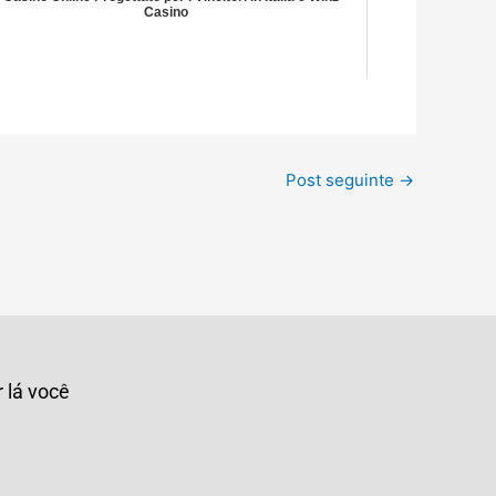
Casino
Post seguinte
→
r lá você