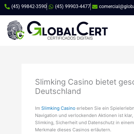
Ir
(45) 99842-3590
(45) 99903-4477
comercial@globa
para
o
conteúdo
Slimking Casino bietet ge
Deutschland
Im
Slimking Casino
erleben Sie ein Spielerlebn
Navigation und verlockenden Aktionen ist klar
Slimking, Sicherheit und Datenschutz in eine
Merkmale dieses Casinos erläutern.