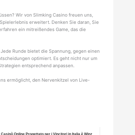
müssen? Wir von Slimking Casino freuen uns,
Spielerlebnis erweitert. Denken Sie daran, Sie
 erfahren ein mitreißendes Game, das die
en. Jede Runde bietet die Spannung, gegen einen
ntscheidungen optimiert. Es geht nicht nur um
 Strategien entsprechend anpassen.
ns ermöglicht, den Nervenkitzel von Live-
l Casinò Online Progettato per i Vincitori in Italia è Winz