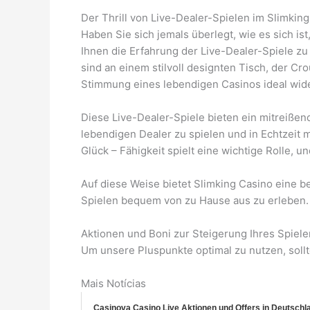
Der Thrill von Live-Dealer-Spielen im Slimkin
Haben Sie sich jemals überlegt, wie es sich i
Ihnen die Erfahrung der Live-Dealer-Spiele zu 
sind an einem stilvoll designten Tisch, der C
Stimmung eines lebendigen Casinos ideal wide
Diese Live-Dealer-Spiele bieten ein mitreißend
lebendigen Dealer zu spielen und in Echtzeit 
Glück – Fähigkeit spielt eine wichtige Rolle,
Auf diese Weise bietet Slimking Casino eine 
Spielen bequem von zu Hause aus zu erleben.
Aktionen und Boni zur Steigerung Ihres Spiele
Um unsere Pluspunkte optimal zu nutzen, sollt
Mais Notícias
Casinova Casino Live Aktionen und Offers in Deutschl