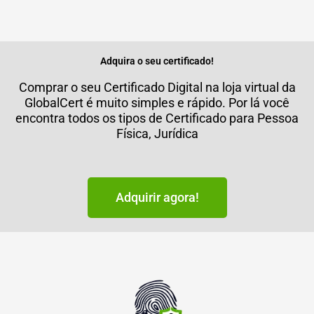
Adquira o seu certificado!
Comprar o seu Certificado Digital na loja virtual da
GlobalCert é muito simples e rápido. Por lá você
encontra todos os tipos de Certificado para Pessoa
Física, Jurídica
Adquirir agora!