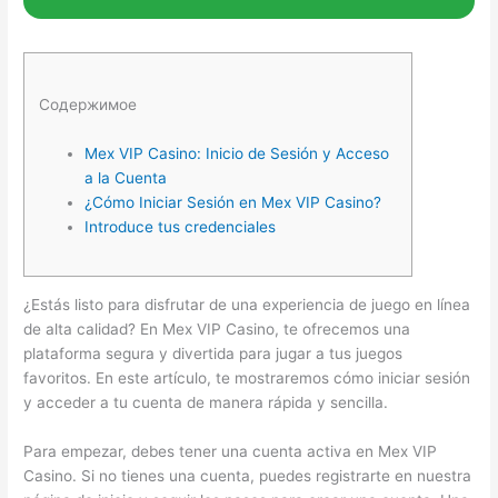
Содержимое
Mex VIP Casino: Inicio de Sesión y Acceso
a la Cuenta
¿Cómo Iniciar Sesión en Mex VIP Casino?
Introduce tus credenciales
¿Estás listo para disfrutar de una experiencia de juego en línea
de alta calidad? En Mex VIP Casino, te ofrecemos una
plataforma segura y divertida para jugar a tus juegos
favoritos. En este artículo, te mostraremos cómo iniciar sesión
y acceder a tu cuenta de manera rápida y sencilla.
Para empezar, debes tener una cuenta activa en Mex VIP
Casino. Si no tienes una cuenta, puedes registrarte en nuestra