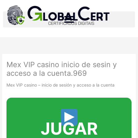
Ir
para
o
conteúdo
Mex VIP casino inicio de sesin y
acceso a la cuenta.969
Mex VIP casino – inicio de sesión y acceso a la cuenta
JUGAR