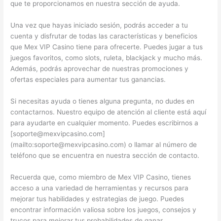
que te proporcionamos en nuestra sección de ayuda.
Una vez que hayas iniciado sesión, podrás acceder a tu
cuenta y disfrutar de todas las características y beneficios
que Mex VIP Casino tiene para ofrecerte. Puedes jugar a tus
juegos favoritos, como slots, ruleta, blackjack y mucho más.
Además, podrás aprovechar de nuestras promociones y
ofertas especiales para aumentar tus ganancias.
Si necesitas ayuda o tienes alguna pregunta, no dudes en
contactarnos. Nuestro equipo de atención al cliente está aquí
para ayudarte en cualquier momento. Puedes escribirnos a
[soporte@mexvipcasino.com]
(mailto:soporte@mexvipcasino.com) o llamar al número de
teléfono que se encuentra en nuestra sección de contacto.
Recuerda que, como miembro de Mex VIP Casino, tienes
acceso a una variedad de herramientas y recursos para
mejorar tus habilidades y estrategias de juego. Puedes
encontrar información valiosa sobre los juegos, consejos y
trucos para mejorar tus probabilidades de ganar.