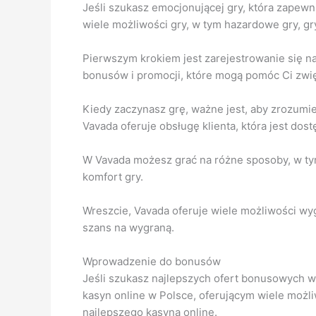
Jeśli szukasz emocjonującej gry, która zapewn
wiele możliwości gry, w tym hazardowe gry, gry
Pierwszym krokiem jest zarejestrowanie się na
bonusów i promocji, które mogą pomóc Ci zwi
Kiedy zaczynasz grę, ważne jest, aby zrozumieć
Vavada oferuje obsługę klienta, która jest do
W Vavada możesz grać na różne sposoby, w tym 
komfort gry.
Wreszcie, Vavada oferuje wiele możliwości wyg
szans na wygraną.
Wprowadzenie do bonusów
Jeśli szukasz najlepszych ofert bonusowych w
kasyn online w Polsce, oferującym wiele możl
najlepszego kasyna online.