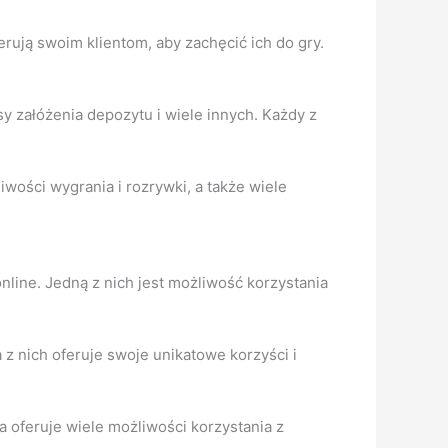
rują swoim klientom, aby zachęcić ich do gry.
y załóżenia depozytu i wiele innych. Każdy z
wości wygrania i rozrywki, a także wiele
nline. Jedną z nich jest możliwość korzystania
a z nich oferuje swoje unikatowe korzyści i
oferuje wiele możliwości korzystania z