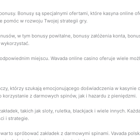
bonusy. Bonusy są specjalnymi ofertami, które kasyna online ofe
e pomóc w rozwoju Twojej strategii gry.
onusów, w tym bonusy powitalne, bonusy załóżenia konta, bonus
e wykorzystać.
 odpowiednim miejscu. Wavada online casino oferuje wiele możli
aczy, którzy szukają emocjonującego doświadczenia w kasynie o
 korzystanie z darmowych spinów, jak i hazardu z pieniędzmi.
adek, takich jak sloty, ruletka, blackjack i wiele innych. Każd
 i strategie.
warto spróbować zakładek z darmowymi spinami. Vavada polska 