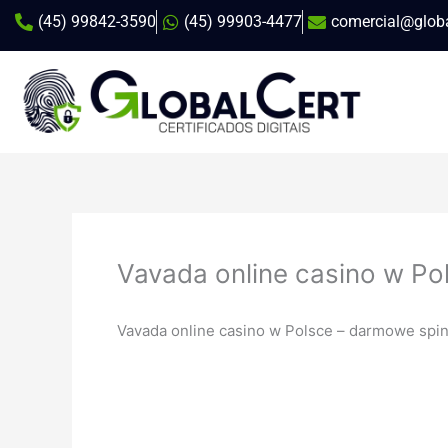
Ir
(45) 99842-3590
(45) 99903-4477
comercial@globa
para
o
conteúdo
Vavada online casino w Po
Vavada online casino w Polsce – darmowe spi