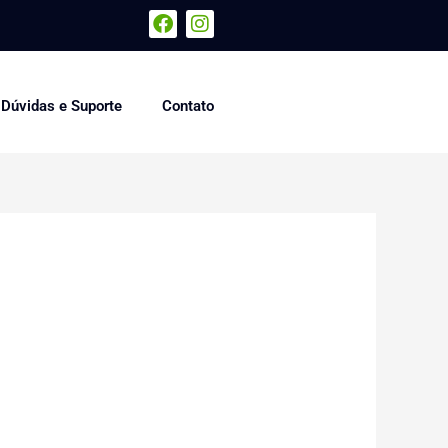
F
I
a
n
c
s
e
t
b
a
Dúvidas e Suporte
Contato
o
g
o
r
k
a
m