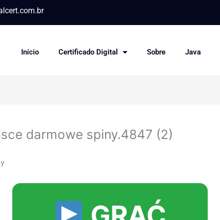
lcert.com.br
Início
Certificado Digital
Sobre
Java
lsce darmowe spiny.4847 (2)
ny
GRAĆ