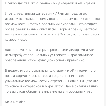
Преимущества игр с реальными дилерами и AR-играми
Игры с реальными дилерами и AR-игры предлагают
игрокам несколько преимуществ. Первым из них является
возможность играть с реальными дилерами, что создает
более реалистичный опыт игры. Вторым преимуществом
является возможность играть в 3D-игры, используя свою
камеру и экран.
Важно отметить, что игры с реальными дилерами и AR-
игры требуют специальных устройств и программного
обеспечения, чтобы функционировать правильно.
В целом, игры с реальными дилерами и AR-играми – это
новый формат игры, который предлагает игрокам
уникальные возможности и стратегии. Если вы ищете что-
то новое и интересное в мире Jetton Game онлайн казино,
то вам стоит обратить внимание на эти форматы игры.
Mais Notícias