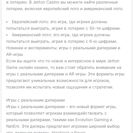
в лотерею. В Jetton Casino вы можете найти различные
лотереи, включая европейский лото и американский лото.
Европейский лото: это игра, где игроки должны
попытаться выиграть, играя в лотерею с 50-ти цифрами.
Американский лото: это игра, где игроки должны
попытаться выиграть, играя в лотерею с 6-ю цифрами.
Новинки и эксперименты: игры с реальными дилерами и
AR-игры
Если вы ищете что-то новое и интересное в мире Jetton
Game онлайн казино, то вам стоит обратить внимание на
игры с реальными дилерами и AR-игры. Эти форматы игры
предлагают уникальные возможности для игроков,
позволяя им испытать новые ощущения и стратегии.
Игры с реальными дилерами
Игры с реальными дилерами – это новый формат игры,
который позволяет игрокам взаимодействовать с
реальными дилерами, такими как Evolution Gaming и
NetEnt. Эти дилеры предлагают игрокам широкий выбор
игр, включая рулетку, blackjack и бинго.