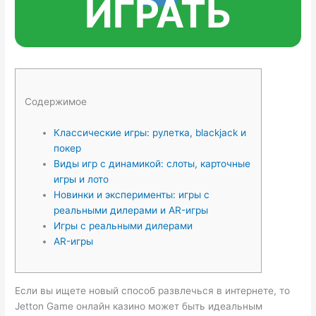
ИГРАТЬ
Содержимое
Классические игры: рулетка, blackjack и
покер
Виды игр с динамикой: слоты, карточные
игры и лото
Новинки и эксперименты: игры с
реальными дилерами и AR-игры
Игры с реальными дилерами
AR-игры
Если вы ищете новый способ развлечься в интернете, то
Jetton Game онлайн казино может быть идеальным