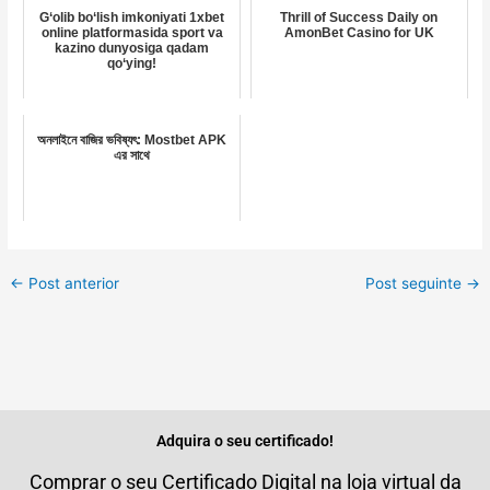
G‘olib bo‘lish imkoniyati 1xbet
Thrill of Success Daily on
online platformasida sport va
AmonBet Casino for UK
kazino dunyosiga qadam
qo‘ying!
অনলাইনে বাজির ভবিষ্যৎ: Mostbet APK
এর সাথে
←
Post anterior
Post seguinte
→
Adquira o seu certificado!
Comprar o seu Certificado Digital na loja virtual da