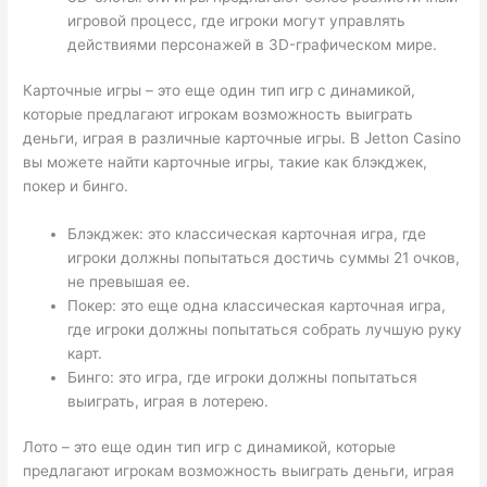
игровой процесс, где игроки могут управлять
действиями персонажей в 3D-графическом мире.
Карточные игры – это еще один тип игр с динамикой,
которые предлагают игрокам возможность выиграть
деньги, играя в различные карточные игры. В Jetton Casino
вы можете найти карточные игры, такие как блэкджек,
покер и бинго.
Блэкджек: это классическая карточная игра, где
игроки должны попытаться достичь суммы 21 очков,
не превышая ее.
Покер: это еще одна классическая карточная игра,
где игроки должны попытаться собрать лучшую руку
карт.
Бинго: это игра, где игроки должны попытаться
выиграть, играя в лотерею.
Лото – это еще один тип игр с динамикой, которые
предлагают игрокам возможность выиграть деньги, играя