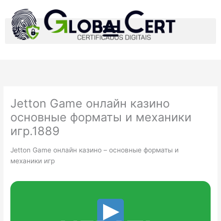
Ir
para
o
conteúdo
Jetton Game онлайн казино
основные форматы и механики
игр.1889
Jetton Game онлайн казино – основные форматы и
механики игр