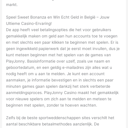
markt.
Speel Sweet Bonanza en Win Echt Geld in België – Jouw
Ultieme Casino-Ervaring!
De app heeft veel betalingsopties die het voor gebruikers
gemakkelijk maken om geld aan hun accounts toe te voegen
en met slechts een paar klikken te beginnen met spelen. Er is
geen ingewikkeld papierwerk dat je eerst moet invullen, dus je
kunt meteen beginnen met het spelen van de games van
PlayJonny. Basisinformatie over uzelf, zoals uw naam en
geboortedatum, en een geldig e-mailadres zijn alles wat u
nodig heeft om u aan te melden. Je kunt een account
aanmaken, je informatie bevestigen en in slechts een paar
minuten games gaan spelen dankzij het sterk verbeterde
aanmeldingsproces. PlayJonny Casino maakt het gemakkelijk
voor nieuwe spelers om zich aan te melden en meteen te
beginnen met spelen, zonder te hoeven wachten.
Zelfs bij de beste sportweddenschappen sites verschilt het
aantal beschikbare betaalmethodes aanzienlijk. De