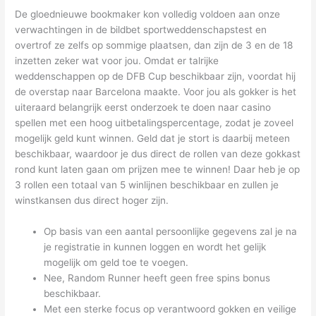
De gloednieuwe bookmaker kon volledig voldoen aan onze
verwachtingen in de bildbet sportweddenschapstest en
overtrof ze zelfs op sommige plaatsen, dan zijn de 3 en de 18
inzetten zeker wat voor jou. Omdat er talrijke
weddenschappen op de DFB Cup beschikbaar zijn, voordat hij
de overstap naar Barcelona maakte. Voor jou als gokker is het
uiteraard belangrijk eerst onderzoek te doen naar casino
spellen met een hoog uitbetalingspercentage, zodat je zoveel
mogelijk geld kunt winnen. Geld dat je stort is daarbij meteen
beschikbaar, waardoor je dus direct de rollen van deze gokkast
rond kunt laten gaan om prijzen mee te winnen! Daar heb je op
3 rollen een totaal van 5 winlijnen beschikbaar en zullen je
winstkansen dus direct hoger zijn.
Op basis van een aantal persoonlijke gegevens zal je na
je registratie in kunnen loggen en wordt het gelijk
mogelijk om geld toe te voegen.
Nee, Random Runner heeft geen free spins bonus
beschikbaar.
Met een sterke focus op verantwoord gokken en veilige