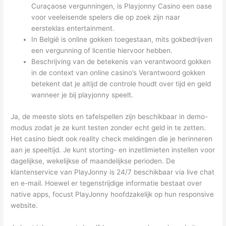
Curaçaose vergunningen, is Playjonny Casino een oase
voor veeleisende spelers die op zoek zijn naar
eersteklas entertainment.
In België is online gokken toegestaan, mits gokbedrijven
een vergunning of licentie hiervoor hebben.
Beschrijving van de betekenis van verantwoord gokken
in de context van online casino’s Verantwoord gokken
betekent dat je altijd de controle houdt over tijd en geld
wanneer je bij playjonny speelt.
Ja, de meeste slots en tafelspellen zijn beschikbaar in demo-
modus zodat je ze kunt testen zonder echt geld in te zetten.
Het casino biedt ook reality check meldingen die je herinneren
aan je speeltijd. Je kunt storting- en inzetlimieten instellen voor
dagelijkse, wekelijkse of maandelijkse perioden. De
klantenservice van PlayJonny is 24/7 beschikbaar via live chat
en e-mail. Hoewel er tegenstrijdige informatie bestaat over
native apps, focust PlayJonny hoofdzakelijk op hun responsive
website.