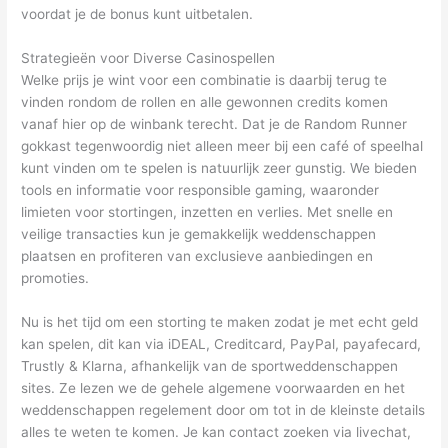
voordat je de bonus kunt uitbetalen.
Strategieën voor Diverse Casinospellen
Welke prijs je wint voor een combinatie is daarbij terug te
vinden rondom de rollen en alle gewonnen credits komen
vanaf hier op de winbank terecht. Dat je de Random Runner
gokkast tegenwoordig niet alleen meer bij een café of speelhal
kunt vinden om te spelen is natuurlijk zeer gunstig. We bieden
tools en informatie voor responsible gaming, waaronder
limieten voor stortingen, inzetten en verlies. Met snelle en
veilige transacties kun je gemakkelijk weddenschappen
plaatsen en profiteren van exclusieve aanbiedingen en
promoties.
Nu is het tijd om een storting te maken zodat je met echt geld
kan spelen, dit kan via iDEAL, Creditcard, PayPal, payafecard,
Trustly & Klarna, afhankelijk van de sportweddenschappen
sites. Ze lezen we de gehele algemene voorwaarden en het
weddenschappen regelement door om tot in de kleinste details
alles te weten te komen. Je kan contact zoeken via livechat,