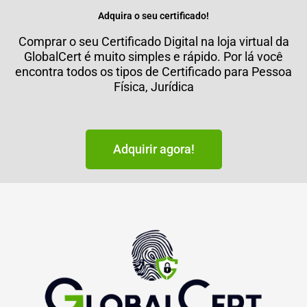
Adquira o seu certificado!
Comprar o seu Certificado Digital na loja virtual da
GlobalCert é muito simples e rápido. Por lá você
encontra todos os tipos de Certificado para Pessoa
Física, Jurídica
Adquirir agora!