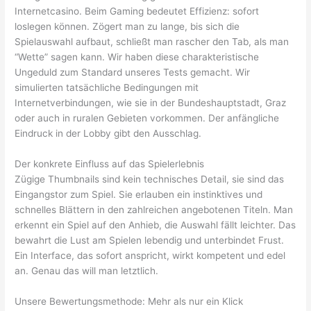
Internetcasino. Beim Gaming bedeutet Effizienz: sofort
loslegen können. Zögert man zu lange, bis sich die
Spielauswahl aufbaut, schließt man rascher den Tab, als man
“Wette” sagen kann. Wir haben diese charakteristische
Ungeduld zum Standard unseres Tests gemacht. Wir
simulierten tatsächliche Bedingungen mit
Internetverbindungen, wie sie in der Bundeshauptstadt, Graz
oder auch in ruralen Gebieten vorkommen. Der anfängliche
Eindruck in der Lobby gibt den Ausschlag.
Der konkrete Einfluss auf das Spielerlebnis
Zügige Thumbnails sind kein technisches Detail, sie sind das
Eingangstor zum Spiel. Sie erlauben ein instinktives und
schnelles Blättern in den zahlreichen angebotenen Titeln. Man
erkennt ein Spiel auf den Anhieb, die Auswahl fällt leichter. Das
bewahrt die Lust am Spielen lebendig und unterbindet Frust.
Ein Interface, das sofort anspricht, wirkt kompetent und edel
an. Genau das will man letztlich.
Unsere Bewertungsmethode: Mehr als nur ein Klick