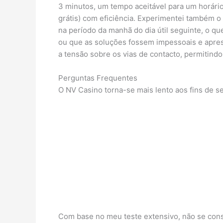
3 minutos, um tempo aceitável para um horário 
grátis) com eficiência. Experimentei também o
na período da manhã do dia útil seguinte, o q
ou que as soluções fossem impessoais e apre
a tensão sobre os vias de contacto, permitind
Perguntas Frequentes
O NV Casino torna-se mais lento aos fins de 
Com base no meu teste extensivo, não se consta