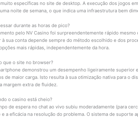
muito específicas no site de desktop. A execução dos jogos em 
 uma noite de semana, o que indica uma infraestrutura bem di
ssar durante as horas de pico?
amento pelo NV Casino foi surpreendentemente rápido mesmo d
ar à sua conta depende sempre do método escolhido e dos proc
s opções mais rápidas, independentemente da hora.
 que o site no browser?
smartphone demonstrou um desempenho ligeiramente superior 
s de maior carga. Isto resulta à sua otimização nativa para o d
a margem extra de fluidez.
ndo o casino está cheio?
mpo de espera no chat ao vivo subiu moderadamente (para cerca
 e a eficácia na resolução do problema. O sistema de suporte a