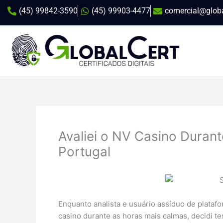
Ir
(45) 99842-3590
(45) 99903-4477
comercial@globa
para
o
conteúdo
Avaliei o NV Casino Durant
Portugal
Enquanto analista e usuário assíduo de platafo
casino durante as horas mais calmas, decidi t