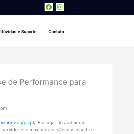
F
I
a
n
c
s
e
t
b
a
Dúvidas e Suporte
Contato
o
g
o
r
k
a
m
ise de Performance para
casinonv.eu/pt-pt/
. Em lugar de avaliar um
 servidores é máxima: aos sábados à noite e