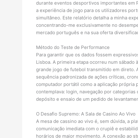
durante eventos desportivos importantes em P
a experiência de jogo para os utilizadores po
simultâneo. Este relatório detalha a minha exp
concentrando-me exclusivamente no desempenho
mercado português e na sua oferta diversifica
Método do Teste de Performance
Para garantir que os dados fossem expressivos,
Lisboa. A primeira etapa ocorreu num sábado à 
grande jogo de futebol transmitido em direto. 
sequência padronizada de ações críticas, cron
computador portátil como a aplicação própria 
contemplava: login, navegação por categorias 
depósito e ensaio de um pedido de levantament
O Desafio Supremo: A Sala de Casino Ao Vivo
A mesa de cassino ao vivo é, sem dúvida, a pla
comunicação imediata com o crupiê e estabilid
horários de maior movimento. A conexão ao st