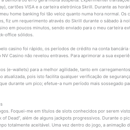
), cartões VISA e a carteira eletrónica Skrill. Durante as horá
o meu home banking foi tão veloz quanto numa hora normal. Os c
, fiz um requerimento através do Skrill durante o sábado à noi
sino em poucos minutos, sendo enviado para o meu carteira ext
-office sólidos.
elo casino foi rápido, os períodos de crédito na conta bancári
lo NV Casino não revelou entraves. Para aprimorar a sua experi
cos (e-wallets) para a melhor agilidade, tanto em carregament
 atualizada, pois isto facilita qualquer verificação de seguran
 saque durante um pico; efetue-a num período mais sossegado p
us
jogos. Foquei-me em títulos de slots conhecidos por serem vis
 of Dead”, além de alguns jackpots progressivos. Durante o pico
 totalmente aceitável. Uma vez dentro do jogo, a animação das