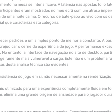
to na mesa se intensificava. A latência nas apostas foi o fa
participantes eram mostrados no meu ecrã com um atraso imperc
 à de uma noite calma. O recurso de bate-papo ao vivo com os 
al que caracteriza esta categoria.
hecer padrões e um simples ponto de melhoria constante. A ba
m prejudicar o cerne da experiência de jogo. A performance excec
. No entanto, a interface de navegação no site de desktop, part
igeiramente mais vulnerável à carga. Este não é um problema 
cas desta análise técnica são evidentes:
nsistência do jogo em si, não necessariamente na renderização
is otimizado para uma experiência completamente fluida em to
ras elimina uma grande origem de ansiedade para o jogador dur
s
 a demora ou erro gera muita suspeita. Experimentei transaçõe