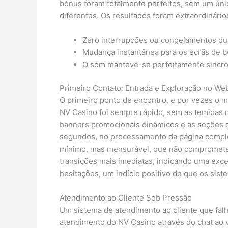
bónus foram totalmente perfeitos, sem um únic
diferentes. Os resultados foram extraordinário
Zero interrupções ou congelamentos dur
Mudança instantânea para os ecrãs de b
O som manteve-se perfeitamente sincron
Primeiro Contato: Entrada e Exploração no We
O primeiro ponto de encontro, e por vezes o m
NV Casino foi sempre rápido, sem as temidas 
banners promocionais dinâmicos e as seções d
segundos, no processamento da página completa
mínimo, mas mensurável, que não comprometeu
transições mais imediatas, indicando uma exc
hesitações, um indício positivo de que os si
Atendimento ao Cliente Sob Pressão
Um sistema de atendimento ao cliente que falh
atendimento do NV Casino através do chat ao 