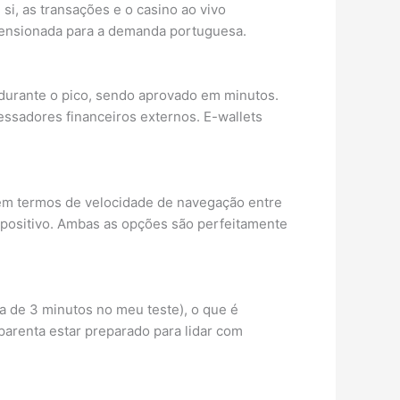
si, as transações e o casino ao vivo
mensionada para a demanda portuguesa.
urante o pico, sendo aprovado em minutos.
essadores financeiros externos. E-wallets
em termos de velocidade de navegação entre
ispositivo. Ambas as opções são perfeitamente
 de 3 minutos no meu teste), o que é
parenta estar preparado para lidar com