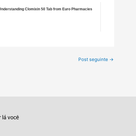
Understanding Clomixin 50 Tab from Euro Pharmacies
Post seguinte
→
r lá você