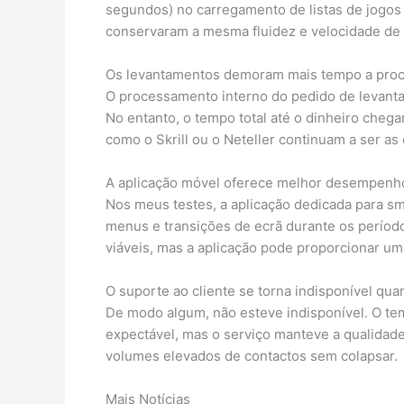
segundos) no carregamento de listas de jogos 
conservaram a mesma fluidez e velocidade de
Os levantamentos demoram mais tempo a proce
O processamento interno do pedido de levant
No entanto, o tempo total até o dinheiro cheg
como o Skrill ou o Neteller continuam a ser a
A aplicação móvel oferece melhor desempenho
Nos meus testes, a aplicação dedicada para 
menus e transições de ecrã durante os período
viáveis, mas a aplicação pode proporcionar um
O suporte ao cliente se torna indisponível qua
De modo algum, não esteve indisponível. O te
expectável, mas o serviço manteve a qualidade
volumes elevados de contactos sem colapsar.
Mais Notícias