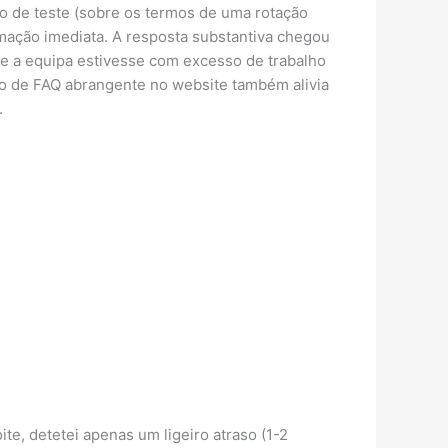
ção de teste (sobre os termos de uma rotação
mação imediata. A resposta substantiva chegou
que a equipa estivesse com excesso de trabalho
o de FAQ abrangente no website também alivia
.
te, detetei apenas um ligeiro atraso (1-2