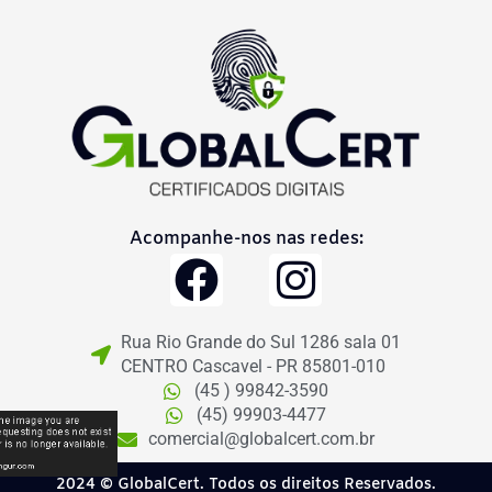
Acompanhe-nos nas redes:
F
I
a
n
Rua Rio Grande do Sul 1286 sala 01
c
s
CENTRO Cascavel - PR 85801-010
(45 ) 99842-3590
e
t
(45) 99903-4477
comercial@globalcert.com.br
b
a
2024 © GlobalCert. Todos os direitos Reservados.