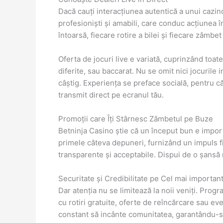
Dacă cauți interacțiunea autentică a unui cazino
profesioniști și amabili, care conduc acțiunea î
întoarsă, fiecare rotire a bilei și fiecare zâmbet
Oferta de jocuri live e variată, cuprinzând toat
diferite, sau baccarat. Nu se omit nici jocuri
câștig. Experiența se preface socială, pentru că
transmit direct pe ecranul tău.
Promoții care Îți Stârnesc Zâmbetul pe Buze
Betninja Casino știe că un început bun e impor
primele câteva depuneri, furnizând un impuls fin
transparente și acceptabile. Dispui de o șansă r
Securitate și Credibilitate pe Cel mai importan
Dar atenția nu se limitează la noii veniți. Progra
cu rotiri gratuite, oferte de reîncărcare sau e
constant să incânte comunitatea, garantându-s