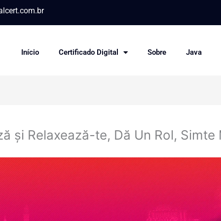
lcert.com.br
Início
Certificado Digital
Sobre
Java
ză și Relaxează-te, Dă Un Rol, Simt