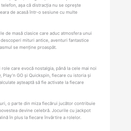
telefon, așa că distracția nu se oprește
 seara de acasă într-o sesiune cu multe
curile de masă clasice care aduc atmosfera unui
 descoperi mituri antice, aventuri fantastice
ziasmul se menține proaspăt.
ei role care evocă nostalgia, până la cele mai noi
, Play’n GO și Quickspin, fiecare cu istoria și
alculate așteaptă să fie activate la fiecare
ri, o parte din miza fiecărui jucător contribuie
 povestea devine celebră. Jocurile cu jackpot
ă în plus la fiecare învârtire a rolelor.