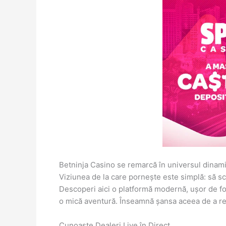
Betninja Casino se remarcă în universul dinamic
Viziunea de la care pornește este simplă: să sch
Descoperi aici o platformă modernă, ușor de folos
o mică aventură. Înseamnă șansa aceea de a res
Cunoaște Dealeri Live în Direct