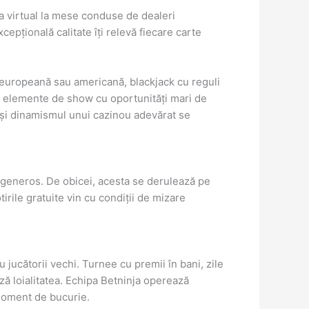
ala virtual la mese conduse de dealeri
epțională calitate îți relevă fiecare carte
etă europeană sau americană, blackjack cu reguli
ă elemente de show cu oportunități mari de
ra și dinamismul unui cazinou adevărat se
t generos. De obicei, acesta se derulează pe
irile gratuite vin cu condiții de mizare
cu jucătorii vechi. Turnee cu premii în bani, zile
ză loialitatea. Echipa Betninja operează
 moment de bucurie.