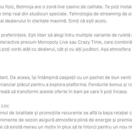
u fizic, Betninja are o zonă live casino de calitate. Te poți inst
n timp real din studiouri speciale. Tehnologia de streaming de exc
 al dealerului în claritate maximă. Simți că ești acolo.
e preferințele. Ești liber să alegi întru multiple variante de rul
le interactive precum Monopoly Live sau Crazy Time, care combin
 poți vorbi atât cu dealerul, cât și cu alți jucători. Așa atmosfe
tant. De aceea, își întâmpină oaspeții cu un pachet de bun veni
anciar plăcut pentru a explora platforma. Fondurile bonus și rot
eală să transformi aceste oferte în bani pe care îi poți încasa.
t Loc
mul de loialitate și promoțiile recurente se află la baza relației 
venimente de sezon asigură atmosfera plină de energie și premia
e că există mereu un motiv în plus să te întorci pentru un nou