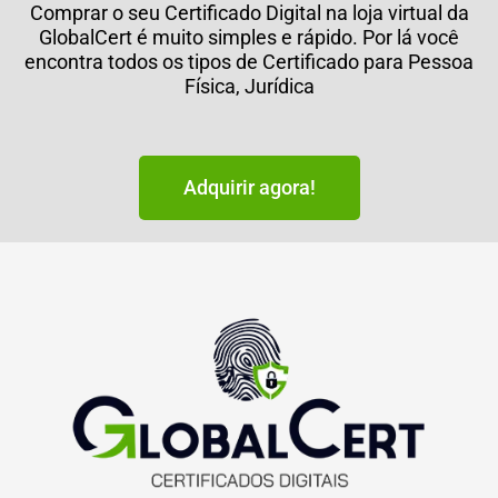
Comprar o seu Certificado Digital na loja virtual da
GlobalCert é muito simples e rápido. Por lá você
encontra todos os tipos de Certificado para Pessoa
Física, Jurídica
Adquirir agora!