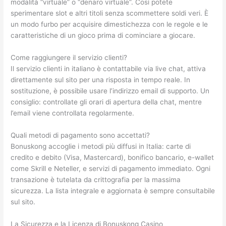
modalità “virtuale” o “denaro virtuale”. Così potete
sperimentare slot e altri titoli senza scommettere soldi veri. È
un modo furbo per acquisire dimestichezza con le regole e le
caratteristiche di un gioco prima di cominciare a giocare.
Come raggiungere il servizio clienti?
Il servizio clienti in italiano è contattabile via live chat, attiva
direttamente sul sito per una risposta in tempo reale. In
sostituzione, è possibile usare l’indirizzo email di supporto. Un
consiglio: controllate gli orari di apertura della chat, mentre
l’email viene controllata regolarmente.
Quali metodi di pagamento sono accettati?
Bonuskong accoglie i metodi più diffusi in Italia: carte di
credito e debito (Visa, Mastercard), bonifico bancario, e-wallet
come Skrill e Neteller, e servizi di pagamento immediato. Ogni
transazione è tutelata da crittografia per la massima
sicurezza. La lista integrale e aggiornata è sempre consultabile
sul sito.
La Sicurezza e la Licenza di Bonuskong Casino