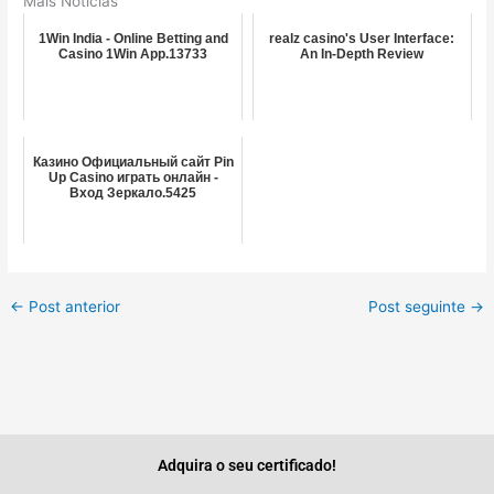
Mais Notícias
1Win India - Online Betting and
realz casino's User Interface:
Casino 1Win App.13733
An In-Depth Review
Казино Официальный сайт Pin
Up Casino играть онлайн -
Вход Зеркало.5425
←
Post anterior
Post seguinte
→
Adquira o seu certificado!