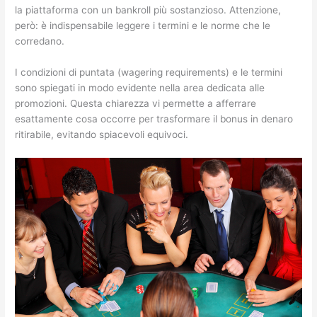
la piattaforma con un bankroll più sostanzioso. Attenzione,
però: è indispensabile leggere i termini e le norme che le
corredano.
I condizioni di puntata (wagering requirements) e le termini
sono spiegati in modo evidente nella area dedicata alle
promozioni. Questa chiarezza vi permette a afferrare
esattamente cosa occorre per trasformare il bonus in denaro
ritirabile, evitando spiacevoli equivoci.