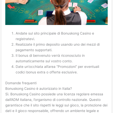
Andate sul sito principale di Bonuskong Casino e
registratevi.
Realizzate il primo deposito usando uno dei mezzi di
pagamento supportati.
Il bonus di benvenuto verrà riconosciuto in
automaticamente sul vostro conto.
Date un’occhiata all’area “Promozioni” per eventuali
codici bonus extra o offerte esclusive.
Domande frequenti
Bonuskong Casino è autorizzato in Italia?
Sì. Bonuskong Casino possiede una licenza regolare emessa
dall’ADM italiana, l’organismo di controllo nazionale. Questo
garantisce che il sito rispetti le leggi sul gioco, la protezione dei
dati e il gioco responsabile, offrendo un ambiente legale e