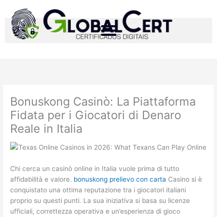
Ir
para
o
conteúdo
Bonuskong Casinò: La Piattaforma
Fidata per i Giocatori di Denaro
Reale in Italia
Chi cerca un casinò online in Italia vuole prima di tutto
affidabilità e valore.
bonuskong prelievo con carta
Casino si è
conquistato una ottima reputazione tra i giocatori italiani
proprio su questi punti. La sua iniziativa si basa su licenze
ufficiali, correttezza operativa e un’esperienza di gioco