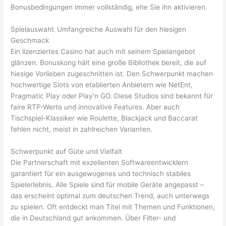
Bonusbedingungen immer vollständig, ehe Sie ihn aktivieren.
Spielauswahl: Umfangreiche Auswahl für den hiesigen
Geschmack
Ein lizenziertes Casino hat auch mit seinem Spielangebot
glänzen. Bonuskong hält eine große Bibliothek bereit, die auf
hiesige Vorlieben zugeschnitten ist. Den Schwerpunkt machen
hochwertige Slots von etablierten Anbietern wie NetEnt,
Pragmatic Play oder Play’n GO. Diese Studios sind bekannt für
faire RTP-Werte und innovative Features. Aber auch
Tischspiel-Klassiker wie Roulette, Blackjack und Baccarat
fehlen nicht, meist in zahlreichen Varianten.
Schwerpunkt auf Güte und Vielfalt
Die Partnerschaft mit exzellenten Softwareentwicklern
garantiert für ein ausgewogenes und technisch stabiles
Spielerlebnis. Alle Spiele sind für mobile Geräte angepasst –
das erscheint optimal zum deutschen Trend, auch unterwegs
zu spielen. Oft entdeckt man Titel mit Themen und Funktionen,
die in Deutschland gut ankommen. Über Filter- und