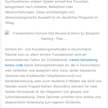
Suchfunktionen stöbern Spieler schnell ihre Favoriten,
kategorisiert nach Anbieter, Beliebtheit oder
Neuerscheinungen. Diese wohlüberlegte und
abwechslungsreiche Auswahl ist ein deutlicher Pluspunkt im
Alltag.
Sichere Ein- und Auszahlungsmethoden in Deutschland
Rasche und vor allem sichere Transaktionen sind ein
entscheidender Faktor zur Zufriedenheit.
casino bonuskong
bonus code
bietet Zahlungsmethoden an, die in Deutschland
weit verbreitet und akzeptiert sind. Dazu zählen klassische
Optionen wie Kreditkarten (Visa/Mastercard) und
Banküberweisung, aber auch moderne E-Wallets wie Skrill und
Neteller sowie Prepaid-Karten. Besonders relevant für viele
Spieler hierzulande ist die Integration von giropay und
Sofortüberweisung. Diese Optionen schaffen eine direkte und
abgesicherte Verbindung zum eigenen Girokonto.