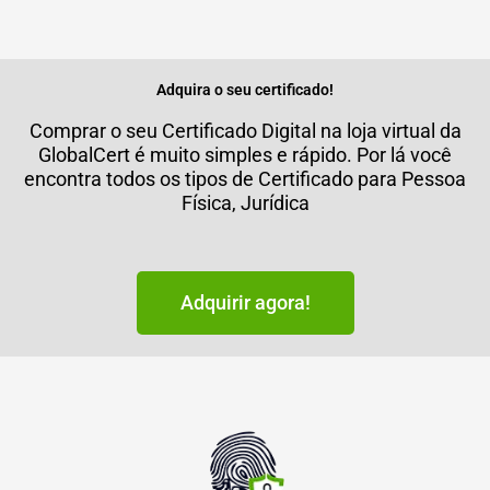
Adquira o seu certificado!
Comprar o seu Certificado Digital na loja virtual da
GlobalCert é muito simples e rápido. Por lá você
encontra todos os tipos de Certificado para Pessoa
Física, Jurídica
Adquirir agora!