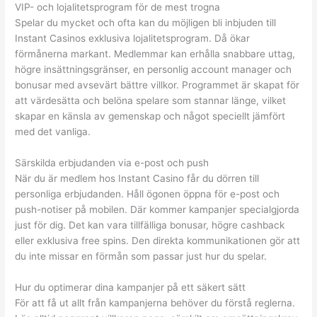
VIP- och lojalitetsprogram för de mest trogna
Spelar du mycket och ofta kan du möjligen bli inbjuden till
Instant Casinos exklusiva lojalitetsprogram. Då ökar
förmånerna markant. Medlemmar kan erhålla snabbare uttag,
högre insättningsgränser, en personlig account manager och
bonusar med avsevärt bättre villkor. Programmet är skapat för
att värdesätta och belöna spelare som stannar länge, vilket
skapar en känsla av gemenskap och något speciellt jämfört
med det vanliga.
Särskilda erbjudanden via e-post och push
När du är medlem hos Instant Casino får du dörren till
personliga erbjudanden. Håll ögonen öppna för e-post och
push-notiser på mobilen. Där kommer kampanjer specialgjorda
just för dig. Det kan vara tillfälliga bonusar, högre cashback
eller exklusiva free spins. Den direkta kommunikationen gör att
du inte missar en förmån som passar just hur du spelar.
Hur du optimerar dina kampanjer på ett säkert sätt
För att få ut allt från kampanjerna behöver du förstå reglerna.