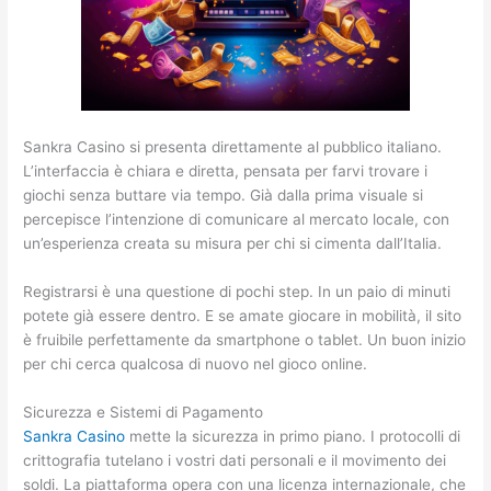
Sankra Casino si presenta direttamente al pubblico italiano.
L’interfaccia è chiara e diretta, pensata per farvi trovare i
giochi senza buttare via tempo. Già dalla prima visuale si
percepisce l’intenzione di comunicare al mercato locale, con
un’esperienza creata su misura per chi si cimenta dall’Italia.
Registrarsi è una questione di pochi step. In un paio di minuti
potete già essere dentro. E se amate giocare in mobilità, il sito
è fruibile perfettamente da smartphone o tablet. Un buon inizio
per chi cerca qualcosa di nuovo nel gioco online.
Sicurezza e Sistemi di Pagamento
Sankra Casino
mette la sicurezza in primo piano. I protocolli di
crittografia tutelano i vostri dati personali e il movimento dei
soldi. La piattaforma opera con una licenza internazionale, che