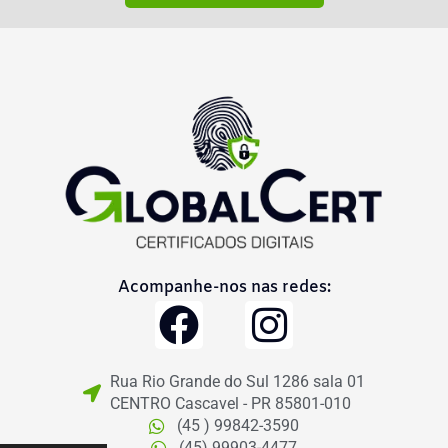
Acompanhe-nos nas redes:
F
I
a
n
Rua Rio Grande do Sul 1286 sala 01
c
s
CENTRO Cascavel - PR 85801-010
(45 ) 99842-3590
(45) 99903-4477