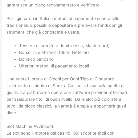
garantisce un gioco regolamentato e verificato.
Per i giocatori in Italia, i metodi di pagamento sono quelli
tradizionali. È possibile depositare e prelevare fondi con gli
strumenti che già conoscete e usate.
Tessere di credito e debito (Visa, Mastercard)
Borsellini elettronici (Skrill, Neteller)
Bonifico bancario
Ulteriori metodi di pagamento locali
Una Vasta Libreria di Giochi per Ogni Tipo di Giocatore
L’elemento distintivo di Sankra Casino si basa sulla scelta di
giochi. La piattaforma opera con software provider affermati
per assicurare titoli di buon livello. Dalle slot più colorate ai
tavoli da gioco classici, la varietà è ampia e appagherà gusti
diversi.
Slot Machine Avvincenti
Le slot sono il motore del casinò. Qui scoprite titoli con